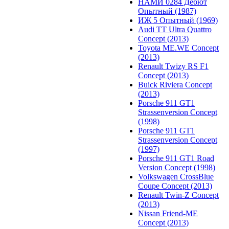
НАМИ 0284 Дебют
Опытный (1987)
ИЖ 5 Опытный (1969)
Audi TT Ultra Quattro
Concept (2013)
Toyota ME.WE Concept
(2013)
Renault Twizy RS F1
Concept (2013)
Buick Riviera Concept
(2013)
Porsche 911 GT1
Strassenversion Concept
(1998)
Porsche 911 GT1
Strassenversion Concept
(1997)
Porsche 911 GT1 Road
Version Concept (1998)
Volkswagen CrossBlue
Coupe Concept (2013)
Renault Twin-Z Concept
(2013)
Nissan Friend-ME
Concept (2013)