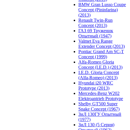
BMW Gran Lusso Coupe
Concept (Pininfarina)
(2013)
Renault Twin-Run
Concept (2013)
ГАЗ 69 Труженик
Опытный (1947)
Valmet Eva Range
Extender Concept (2013)
Pontiac Grand Am SC-T
Concept (1999)
Alfa-Romeo Gloria
Concept (I.E.D.) (2013)
I.E.D. Gloria Concept
(Alfa-Romeo) (2013)
Hyundai i20 WRC
Prototype (2013)
Mercedes-Benz W202
Elektroantrieb Prototype
Shelby GT500 Super
Snake Concept (1967)
ЗиЛ 130ГУ Опытный
(1977)
ЗиЛ 130 (5 Серия)
Опытный (1962)