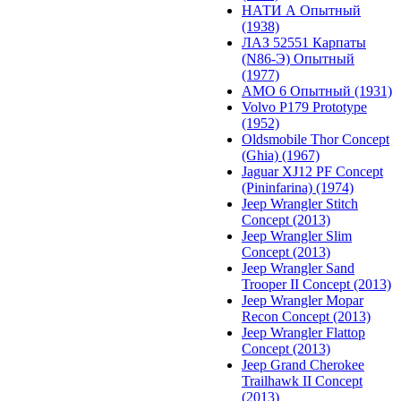
НАТИ А Опытный
(1938)
ЛАЗ 52551 Карпаты
(N86-Э) Опытный
(1977)
АМО 6 Опытный (1931)
Volvo P179 Prototype
(1952)
Oldsmobile Thor Concept
(Ghia) (1967)
Jaguar XJ12 PF Concept
(Pininfarina) (1974)
Jeep Wrangler Stitch
Concept (2013)
Jeep Wrangler Slim
Concept (2013)
Jeep Wrangler Sand
Trooper II Concept (2013)
Jeep Wrangler Mopar
Recon Concept (2013)
Jeep Wrangler Flattop
Concept (2013)
Jeep Grand Cherokee
Trailhawk II Concept
(2013)