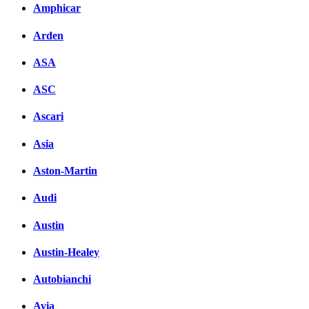
Amphicar
Arden
ASA
ASC
Ascari
Asia
Aston-Martin
Audi
Austin
Austin-Healey
Autobianchi
Avia