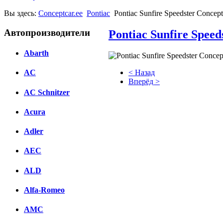
Вы здесь:
Conceptcar.ee
Pontiac
Pontiac Sunfire Speedster Concept
Автопроизводители
Pontiac Sunfire Speed
Abarth
< Назад
AC
Вперёд >
AC Schnitzer
Facebook
Acura
вКонтакте
Комментарии вКонтакте
Adler
AEC
ALD
Alfa-Romeo
AMC