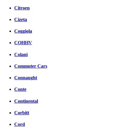
Citroen
Cizeta
Coggiola
COHHV
Colani
Commuter Cars
Connaught
Conte
Continental
Corbitt
Cord