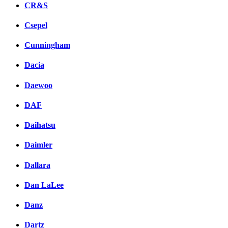
CR&S
Csepel
Cunningham
Dacia
Daewoo
DAF
Daihatsu
Daimler
Dallara
Dan LaLee
Danz
Dartz