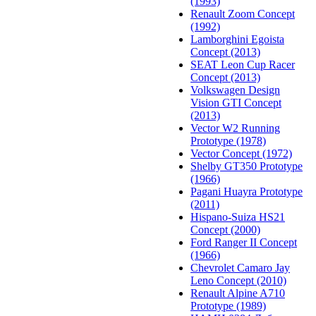
(1993)
Renault Zoom Concept
(1992)
Lamborghini Egoista
Concept (2013)
SEAT Leon Cup Racer
Concept (2013)
Volkswagen Design
Vision GTI Concept
(2013)
Vector W2 Running
Prototype (1978)
Vector Concept (1972)
Shelby GT350 Prototype
(1966)
Pagani Huayra Prototype
(2011)
Hispano-Suiza HS21
Concept (2000)
Ford Ranger II Concept
(1966)
Chevrolet Camaro Jay
Leno Concept (2010)
Renault Alpine A710
Prototype (1989)