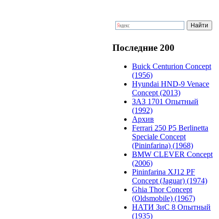
Последние 200
Buick Centurion Concept
(1956)
Hyundai HND-9 Venace
Concept (2013)
ЗАЗ 1701 Опытный
(1992)
Архив
Ferrari 250 P5 Berlinetta
Speciale Concept
(Pininfarina) (1968)
BMW CLEVER Concept
(2006)
Pininfarina XJ12 PF
Concept (Jaguar) (1974)
Ghia Thor Concept
(Oldsmobile) (1967)
НАТИ ЗиС 8 Опытный
(1935)