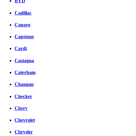
BYD
Cadillac
Caparo
Capstone
Cardi
Castagna
Caterham
Changan
Checker
Chery
Chevrolet
Chrysler