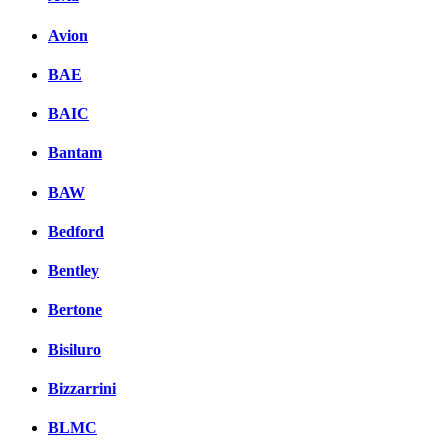
Avion
BAE
BAIC
Bantam
BAW
Bedford
Bentley
Bertone
Bisiluro
Bizzarrini
BLMC