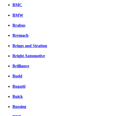
BMC
BMW
Brabus
Bremach
Briggs and Stratton
Bright Automotive
Brilliance
Budd
Bugatti
Buick
Bussing