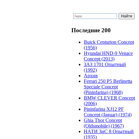
Последние 200
Buick Centurion Concept
(1956)
Hyundai HND-9 Venace
Concept (2013)
ЗАЗ 1701 Опытный
(1992)
Архив
Ferrari 250 P5 Berlinetta
Speciale Concept
(Pininfarina) (1968)
BMW CLEVER Concept
(2006)
Pininfarina XJ12 PF
Concept (Jaguar) (1974)
Ghia Thor Concept
(Oldsmobile) (1967)
НАТИ ЗиС 8 Опытный
(1935)