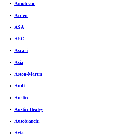
Amphicar
Arden
ASA
ASC
Ascari
Asia
Aston-Martin
Audi
Austin
Austin-Healey
Autobianchi
Avia