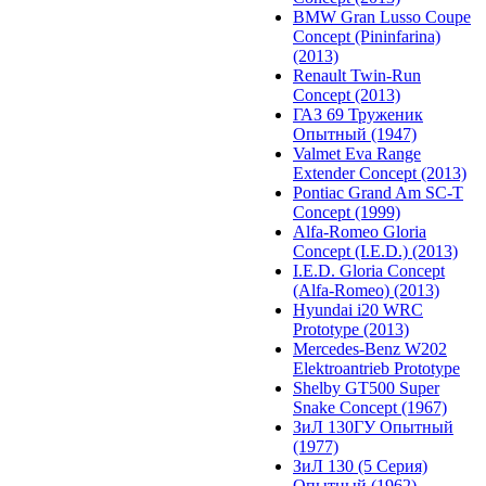
BMW Gran Lusso Coupe
Concept (Pininfarina)
(2013)
Renault Twin-Run
Concept (2013)
ГАЗ 69 Труженик
Опытный (1947)
Valmet Eva Range
Extender Concept (2013)
Pontiac Grand Am SC-T
Concept (1999)
Alfa-Romeo Gloria
Concept (I.E.D.) (2013)
I.E.D. Gloria Concept
(Alfa-Romeo) (2013)
Hyundai i20 WRC
Prototype (2013)
Mercedes-Benz W202
Elektroantrieb Prototype
Shelby GT500 Super
Snake Concept (1967)
ЗиЛ 130ГУ Опытный
(1977)
ЗиЛ 130 (5 Серия)
Опытный (1962)