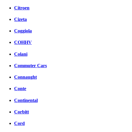
Citroen
Cizeta
Coggiola
COHHV
Colani
Commuter Cars
Connaught
Conte
Continental
Corbitt
Cord