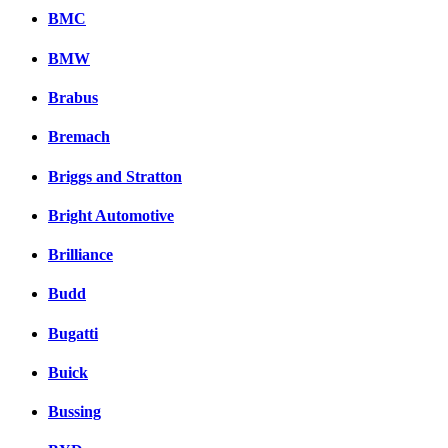
BMC
BMW
Brabus
Bremach
Briggs and Stratton
Bright Automotive
Brilliance
Budd
Bugatti
Buick
Bussing