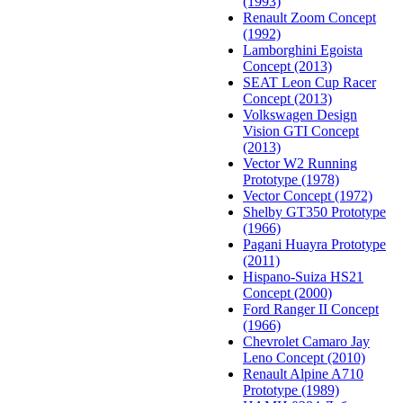
(1993)
Renault Zoom Concept
(1992)
Lamborghini Egoista
Concept (2013)
SEAT Leon Cup Racer
Concept (2013)
Volkswagen Design
Vision GTI Concept
(2013)
Vector W2 Running
Prototype (1978)
Vector Concept (1972)
Shelby GT350 Prototype
(1966)
Pagani Huayra Prototype
(2011)
Hispano-Suiza HS21
Concept (2000)
Ford Ranger II Concept
(1966)
Chevrolet Camaro Jay
Leno Concept (2010)
Renault Alpine A710
Prototype (1989)