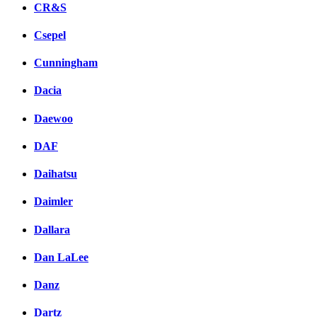
CR&S
Csepel
Cunningham
Dacia
Daewoo
DAF
Daihatsu
Daimler
Dallara
Dan LaLee
Danz
Dartz