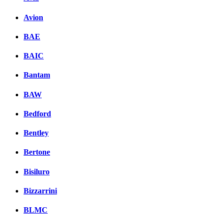
Avion
BAE
BAIC
Bantam
BAW
Bedford
Bentley
Bertone
Bisiluro
Bizzarrini
BLMC