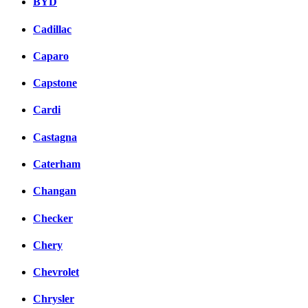
BYD
Cadillac
Caparo
Capstone
Cardi
Castagna
Caterham
Changan
Checker
Chery
Chevrolet
Chrysler