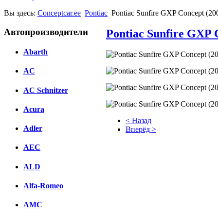
Вы здесь:
Conceptcar.ee
Pontiac
Pontiac Sunfire GXP Concept (20
Автопроизводители
Pontiac Sunfire GXP 
Abarth
AC
AC Schnitzer
Acura
< Назад
Adler
Вперёд >
Facebook
AEC
вКонтакте
ALD
Комментарии вКонтакте
Alfa-Romeo
AMC