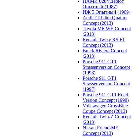
НАМИ 0284 Дебют
Опытный (1987)
ИЖ 5 Опытный (1969)
Audi TT Ultra Quattro
Concept (2013)
Toyota ME.WE Concept
(2013)
Renault Twizy RS F1
Concept (2013)
Buick Riviera Concept
(2013)
Porsche 911 GT1
Strassenversion Concept
(1998)
Porsche 911 GT1
Strassenversion Concept
(1997)
Porsche 911 GT1 Road
Version Concept (1998)
Volkswagen CrossBlue
Coupe Concept (2013)
Renault Twin-Z Concept
(2013)
Nissan Friend-ME
Concept (2013)