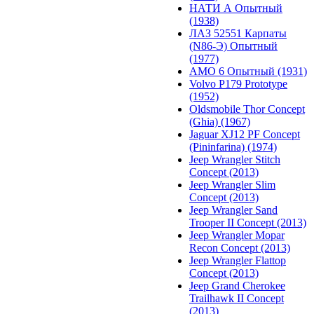
НАТИ А Опытный
(1938)
ЛАЗ 52551 Карпаты
(N86-Э) Опытный
(1977)
АМО 6 Опытный (1931)
Volvo P179 Prototype
(1952)
Oldsmobile Thor Concept
(Ghia) (1967)
Jaguar XJ12 PF Concept
(Pininfarina) (1974)
Jeep Wrangler Stitch
Concept (2013)
Jeep Wrangler Slim
Concept (2013)
Jeep Wrangler Sand
Trooper II Concept (2013)
Jeep Wrangler Mopar
Recon Concept (2013)
Jeep Wrangler Flattop
Concept (2013)
Jeep Grand Cherokee
Trailhawk II Concept
(2013)