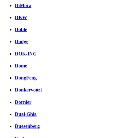
DiMora
DKW
Doble
Dodge
DOK-ING
Dome
DongFeng
Donkervoort
Dornier
Dual-Ghia
Duesenberg