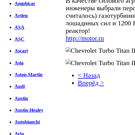
В качестве силового агре
Amphicar
инженеры выбрали перс
считалось) газотурбинн
Arden
лошадиных сил и 1200 
ASA
реактор!
http://motor.ru
ASC
Ascari
Asia
< Назад
Aston-Martin
Вперёд >
Audi
Facebook
Austin
вКонтакте
Austin-Healey
Комментарии вКонтакт
Autobianchi
Avia