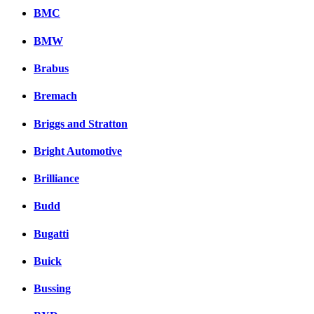
BMC
BMW
Brabus
Bremach
Briggs and Stratton
Bright Automotive
Brilliance
Budd
Bugatti
Buick
Bussing