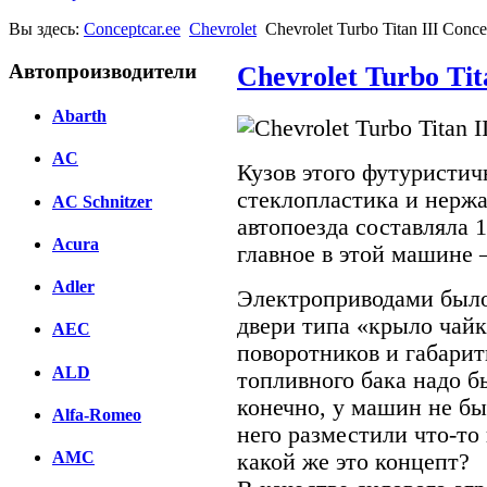
Вы здесь:
Conceptcar.ee
Chevrolet
Chevrolet Turbo Titan III Conce
Автопроизводители
Chevrolet Turbo Tit
Abarth
AC
Кузов этого футуристич
стеклопластика и нерж
AC Schnitzer
автопоезда составляла 1
Acura
главное в этой машине –
Adler
Электроприводами было
двери типа «крыло чай
AEC
поворотников и габарит
ALD
топливного бака надо б
конечно, у машин не бы
Alfa-Romeo
него разместили что-то
AMC
какой же это концепт?