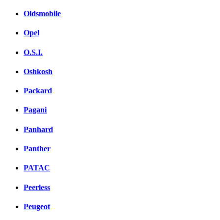
Oldsmobile
Opel
O.S.I.
Oshkosh
Packard
Pagani
Panhard
Panther
PATAC
Peerless
Peugeot