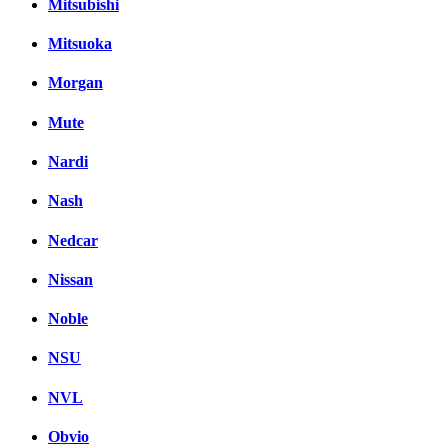
Mitsubishi
Mitsuoka
Morgan
Mute
Nardi
Nash
Nedcar
Nissan
Noble
NSU
NVL
Obvio