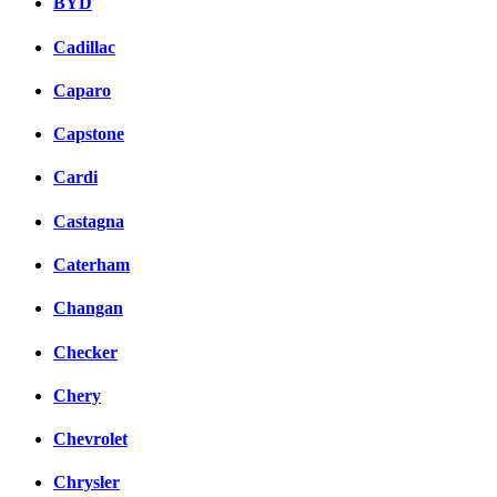
BYD
Cadillac
Caparo
Capstone
Cardi
Castagna
Caterham
Changan
Checker
Chery
Chevrolet
Chrysler