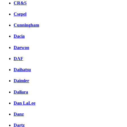
CR&S
Csepel
Cunningham
Dacia
Daewoo
DAF
Daihatsu
Daimler
Dallara
Dan LaLee
Danz
Dartz