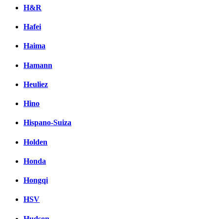
H&R
Hafei
Haima
Hamann
Heuliez
Hino
Hispano-Suiza
Holden
Honda
Hongqi
HSV
Hudson