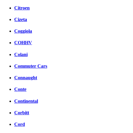
Citroen
Cizeta
Coggiola
COHHV
Colani
Commuter Cars
Connaught
Conte
Continental
Corbitt
Cord