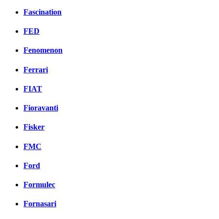
Fascination
FED
Fenomenon
Ferrari
FIAT
Fioravanti
Fisker
FMC
Ford
Formulec
Fornasari