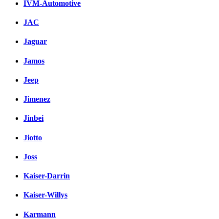
IVM-Automotive
JAC
Jaguar
Jamos
Jeep
Jimenez
Jinbei
Jiotto
Joss
Kaiser-Darrin
Kaiser-Willys
Karmann