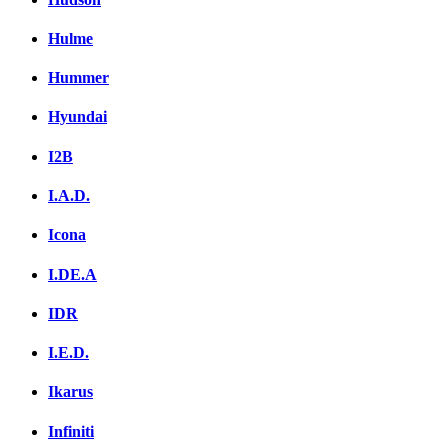
Hulme
Hummer
Hyundai
I2B
I.A.D.
Icona
I.DE.A
IDR
I.E.D.
Ikarus
Infiniti