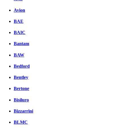
Avion
BAE
BAIC
Bantam
BAW
Bedford
Bentley
Bertone
Bisiluro
Bizzarrini
BLMC