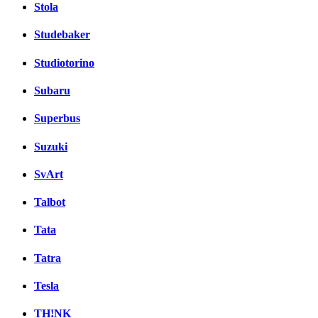
Stola
Studebaker
Studiotorino
Subaru
Superbus
Suzuki
SvArt
Talbot
Tata
Tatra
Tesla
TH!NK