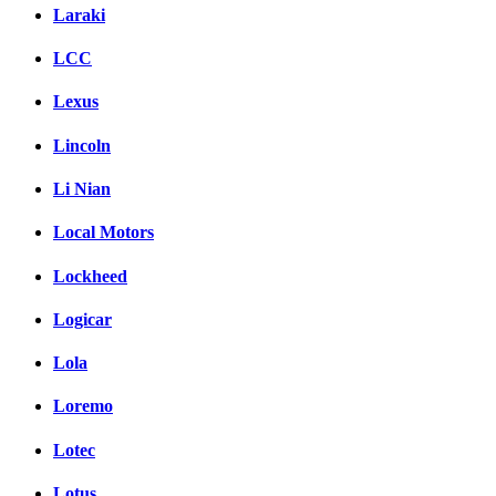
Laraki
LCC
Lexus
Lincoln
Li Nian
Local Motors
Lockheed
Logicar
Lola
Loremo
Lotec
Lotus