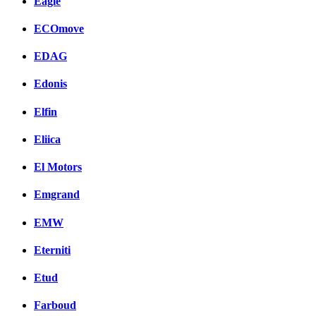
Eagle
ECOmove
EDAG
Edonis
Elfin
Eliica
El Motors
Emgrand
EMW
Eterniti
Etud
Farboud