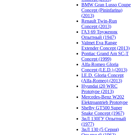
BMW Gran Lusso Coupe
Concept (Pininfarina)
(2013)
Renault Twin-Run
Concept (2013)
ГАЗ 69 Труженик
Опытный (1947)
Valmet Eva Range
Extender Concept (2013)
Pontiac Grand Am SC-T
Concept (1999)
Alfa-Romeo Gloria
Concept (I.E.D.) (2013)
I.E.D. Gloria Concept
(Alfa-Romeo) (2013)
Hyundai i20 WRC
Prototype (2013)
Mercedes-Benz W202
Elektroantrieb Prototype
Shelby GT500 Super
Snake Concept (1967)
ЗиЛ 130ГУ Опытный
(1977)
ЗиЛ 130 (5 Серия)
Опытный (1962)