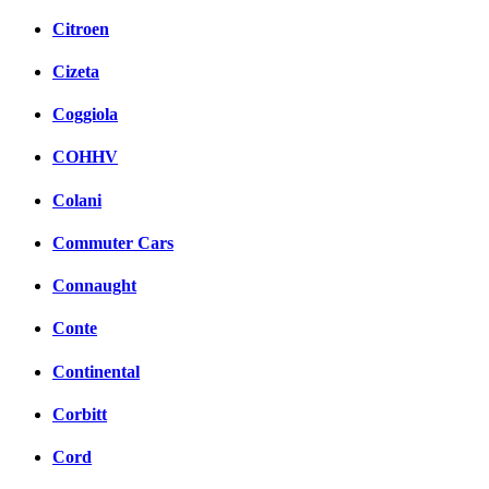
Citroen
Cizeta
Coggiola
COHHV
Colani
Commuter Cars
Connaught
Conte
Continental
Corbitt
Cord