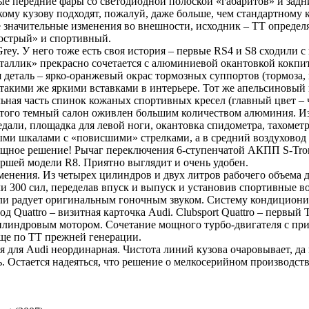
ные передние фары со светодиодной полоской «габаритов» и зад
ому кузову подходят, пожалуй, даже больше, чем стандартному 
е значительные изменения во внешности, исходник – ТТ определ
«острый» и спортивный.
rey. У него тоже есть своя история – первые RS4 и S8 сходили с
еталлик» прекрасно сочетается с алюминиевой окантовкой кокпит
 деталь – ярко-оранжевый окрас тормозных суппортов (тормоза, 
с такими же яркими вставками в интерьере. Тот же апельсиновы
льная часть спинок кожаных спортивных кресел (главный цвет – 
этого темный салон оживлен большим количеством алюминия. И
педали, площадка для левой ноги, окантовка спидометра, тахомет
ыми шкалами с «повисшими» стрелками, а в средний воздуховод
щное решение! Рычаг переключения 6-ступенчатой АКПП S-Tron
ршей модели R8. Приятно выглядит и очень удобен.
енения. Из четырех цилиндров и двух литров рабочего объема д
али 300 сил, переделав впуск и выпуск и установив спортивные 
ли радует оригинальным гоночным звуком. Систему кондициони
 Quattro – визитная карточка Audi. Clubsport Quattro – первый 
цилиндровым мотором. Сочетание мощного турбо-двигателя с прив
ще по ТТ прежней генерации.
я для Audi неординарная. Чистота линий кузова очаровывает, да
. Остается надеяться, что решение о мелкосерийном производстве