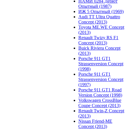
НАМИ 0284 Дебют
Опытный (1987)
ИЖ 5 Опытный (1969)
Audi TT Ultra Quattro
Concept (2013)
Toyota ME.WE Concept
(2013)
Renault Twizy RS F1
Concept (2013)
Buick Riviera Concept
(2013)
Porsche 911 GT1
Strassenversion Concept
(1998)
Porsche 911 GT1
Strassenversion Concept
(1997)
Porsche 911 GT1 Road
Version Concept (1998)
Volkswagen CrossBlue
Coupe Concept (2013)
Renault Twin-Z Concept
(2013)
Nissan Friend-ME
Concept (2013)