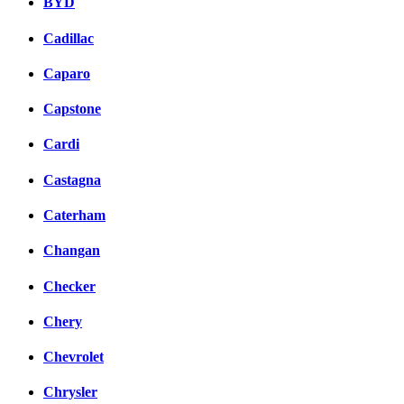
BYD
Cadillac
Caparo
Capstone
Cardi
Castagna
Caterham
Changan
Checker
Chery
Chevrolet
Chrysler