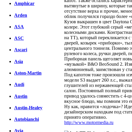
капот. Также остались характер
Amphicar
вытянутые в ширину, которые так
отсутствие верха и прочие, мене
Arden
облик получился гораздо более 
Кузов выкрашен в цвет Daytona G
ASA
колере. Этот глубокий серый «м
колесными дисками. Контрастная
на ТТ), который перекликается 
ASC
дверей, козырек «приборки», ты
центрального тоннеля. Помимо 
Ascari
рулевого колеса, ручки дверей, 
Приборная панель щеголяет нов
Asia
«музыкой» B&O BeoSound 2. Изя
алюминиевый, заимствован у ста
Aston-Martin
Под капотом тоже произошли изм
модели S3 выдает 260 л.с., выж
Audi
глушителей из нержавеющей ста
салон. Постоянный полный привод
привод удалось совместить с 4-
Austin
вкусное блюдо, мы помним это е
Ну как, нравится «лодочка»? Иде
Austin-Healey
дизайнерским находкам под стать
принято оперативно.
Autobianchi
http://www.motormedia.ru
Avia