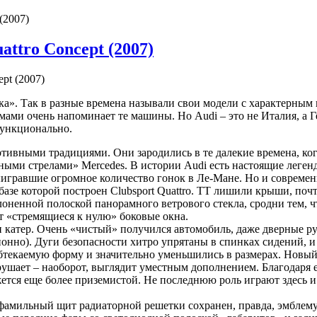
(2007)
attro Concept (2007)
ка». Так в разные времена называли свои модели с характерным куз
ами очень напоминает те машины. Но Audi – это не Италия, а Г
 функционально.
ртивными традициями. Они зародились в те далекие времена, ко
яными стрелами» Mercedes. В истории Audi есть настоящие леге
ыигравшие огромное количество гонок в Ле-Мане. Но и совреме
а базе которой построен Clubsport Quattro. ТТ лишили крыши, по
оненной полоской панорамного ветрового стекла, сродни тем, ч
т «стремящиеся к нулю» боковые окна.
и катер. Очень «чистый» получился автомобиль, даже дверные р
онно). Дуги безопасности хитро упрятаны в спинках сидений, и
бтекаемую форму и значительно уменьшились в размерах. Новы
рушает – наоборот, выглядит уместным дополнением. Благодаря 
ется еще более приземистой. Не последнюю роль играют здесь и
фамильный щит радиаторной решетки сохранен, правда, эмблему