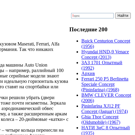
Последние 200
Buick Centurion Concept
овом Maserati, Ferrari, Alfa
(1956)
ермания. Так что никаких
Hyundai HND-9 Venace
Concept (2013)
ЗАЗ 1701 Опытный
гда машины Auto Union
(1992)
нды – например, раллийный 100
Архив
нные серийные модели знают
Ferrari 250 P5 Berlinetta
чти идеальную горизонталь кузова
Speciale Concept
то ставят на спортбайки или
(Pininfarina) (1968)
BMW CLEVER Concept
учки решили убрать (двери
(2006)
 тоже почти незаметны. Зеркала
Pininfarina XJ12 PF
й аэродинамический обвес
Concept (Jaguar) (1974)
ему, а также расширенным аркам
Ghia Thor Concept
 колеса – 20-дюймовые «катки» с
(Oldsmobile) (1967)
НАТИ ЗиС 8 Опытный
 – четыре кольца перенесли на
(1935)