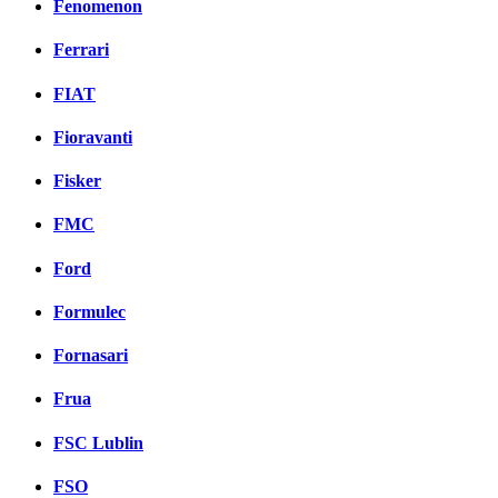
Fenomenon
Ferrari
FIAT
Fioravanti
Fisker
FMC
Ford
Formulec
Fornasari
Frua
FSC Lublin
FSO