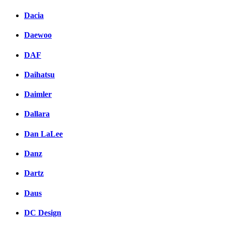
Dacia
Daewoo
DAF
Daihatsu
Daimler
Dallara
Dan LaLee
Danz
Dartz
Daus
DC Design