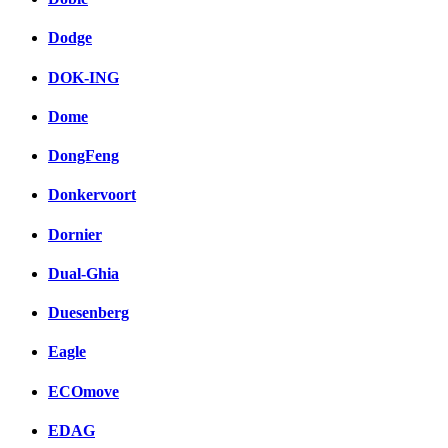
Dodge
DOK-ING
Dome
DongFeng
Donkervoort
Dornier
Dual-Ghia
Duesenberg
Eagle
ECOmove
EDAG