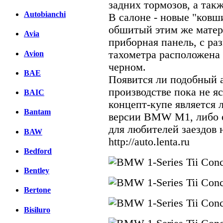
задних тормозов, а так
Autobianchi
В салоне - новые "ковш
обшитый этим же матери
Avia
приборная панель, с р
тахометра расположена 
Avion
черном.
BAE
Появится ли подобный 
производстве пока не яс
BAIC
концепт-купе является
Bantam
версии BMW M1, либо 
для любителей заездов 
BAW
http://auto.lenta.ru
Bedford
Bentley
Bertone
Bisiluro