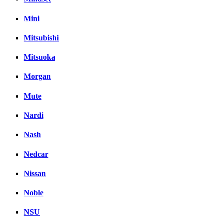
Mini
Mitsubishi
Mitsuoka
Morgan
Mute
Nardi
Nash
Nedcar
Nissan
Noble
NSU