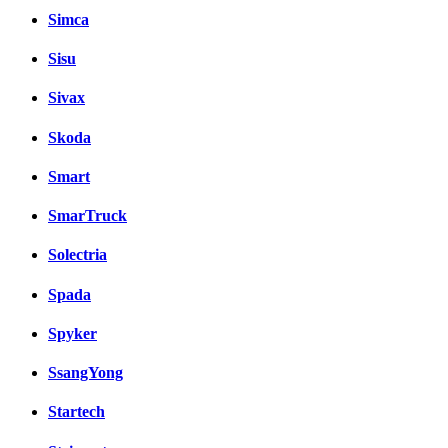
Simca
Sisu
Sivax
Skoda
Smart
SmarTruck
Solectria
Spada
Spyker
SsangYong
Startech