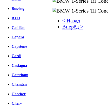
Bussing
BYD
< Назад
Вперёд >
Cadillac
Facebook
Caparo
вКонтакте
Capstone
Комментарии вКонтакт
Cardi
Castagna
Caterham
Changan
Checker
Chery