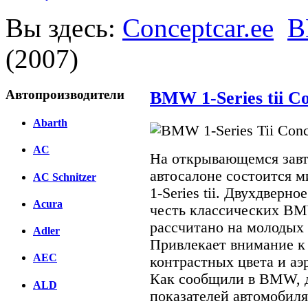
Вы здесь:
Conceptcar.ee
(2007)
Автопроизводители
BMW 1-Series tii Co
Abarth
AC
На открывающемся завт
автосалоне состоится 
AC Schnitzer
1-Series tii. Двухдверн
Acura
честь классических BMW
рассчитано на молодых
Adler
Привлекает внимание к 
AEC
контрастных цвета и аэ
Как сообщили в BMW, 
ALD
показателей автомобил