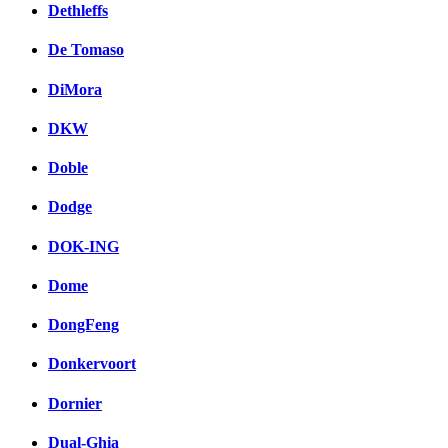
Dethleffs
De Tomaso
DiMora
DKW
Doble
Dodge
DOK-ING
Dome
DongFeng
Donkervoort
Dornier
Dual-Ghia