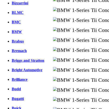
Bizzarrini
BLMC
BMC
BMW
Brabus
Bremach
Briggs and Stratton
Bright Automotive
Brilliance
Budd
Bugatti
Buick