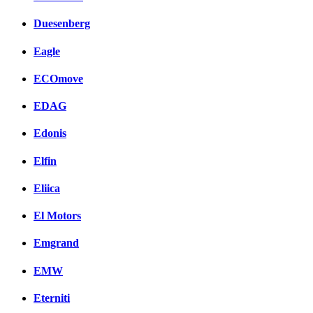
Duesenberg
Eagle
ECOmove
EDAG
Edonis
Elfin
Eliica
El Motors
Emgrand
EMW
Eterniti