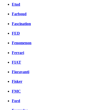
Etud
Farboud
Fascination
FED
Fenomenon
Ferrari
FIAT
Fioravanti
Fisker
FMC
Ford