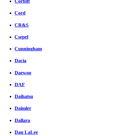
Corbitt
Cord
CR&S
Csepel
Cunningham
Dacia
Daewoo
DAF
Daihatsu
Daimler
Dallara
Dan LaLee