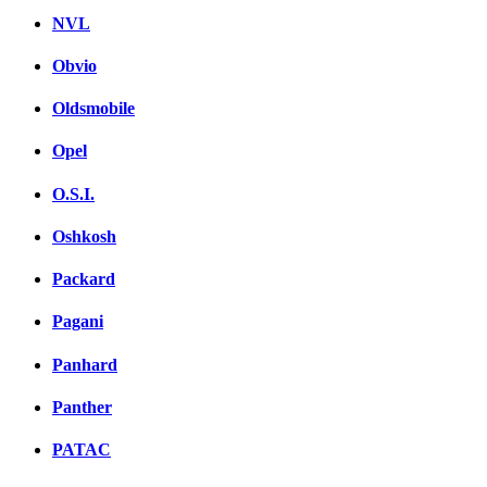
NVL
Obvio
Oldsmobile
Opel
O.S.I.
Oshkosh
Packard
Pagani
Panhard
Panther
PATAC