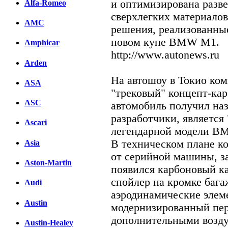
и оптимизирована разве
Alfa-Romeo
сверхлегких материалов
AMC
решения, реализованные
новом купе BMW M1.
Amphicar
http://www.autonews.ru
Arden
На автошоу в Токио ко
ASA
"трековый" концепт-кар
ASC
автомобиль получил назва
разработчики, является
Ascari
легендарной модели B
В техническом плане ко
Asia
от серийной машины, за
Aston-Martin
появился карбоновый к
спойлер на кромке бага
Audi
аэродинамические элеме
Austin
модернизированный пер
дополнительными возду
Austin-Healey