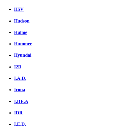
HSV
Hudson
Hulme
Hummer
Hyundai
I2B
I.A.D.
Icona
I.DE.A
IDR
I.E.D.