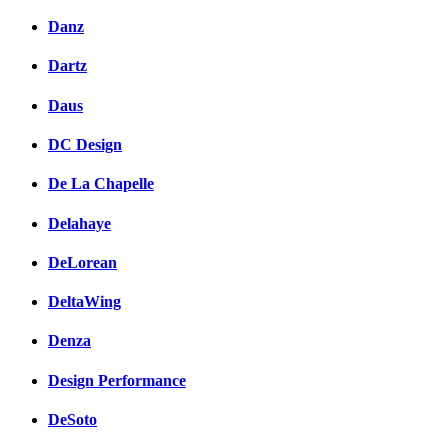
Danz
Dartz
Daus
DC Design
De La Chapelle
Delahaye
DeLorean
DeltaWing
Denza
Design Performance
DeSoto