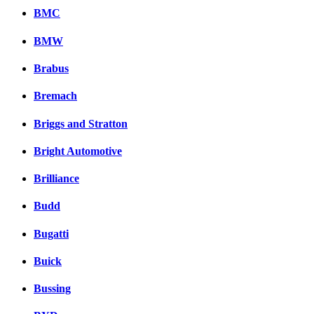
BMC
BMW
Brabus
Bremach
Briggs and Stratton
Bright Automotive
Brilliance
Budd
Bugatti
Buick
Bussing