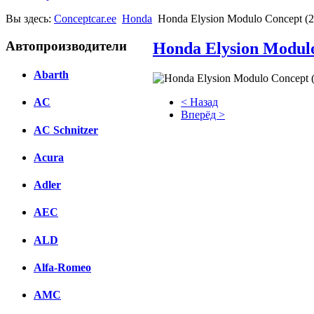
Вы здесь:
Conceptcar.ee
Honda
Honda Elysion Modulo Concept (
Автопроизводители
Honda Elysion Modulo
Abarth
< Назад
AC
Вперёд >
AC Schnitzer
Facebook
Acura
вКонтакте
Комментарии вКонтакте
Adler
AEC
ALD
Alfa-Romeo
AMC