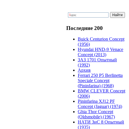
Последние 200
Buick Centurion Concept
(1956)
Hyundai HND-9 Venace
Concept (2013)
ЗАЗ 1701 Опытный
(1992)
Архив
Ferrari 250 P5 Berlinetta
Speciale Concept
(Pininfarina) (1968)
BMW CLEVER Concept
(2006)
Pininfarina XJ12 PF
Concept (Jaguar) (1974)
Ghia Thor Concept
(Oldsmobile) (1967)
НАТИ ЗиС 8 Опытный
(1935)