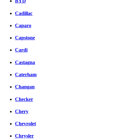
BYD
Cadillac
Caparo
Capstone
Cardi
Castagna
Caterham
Changan
Checker
Chery
Chevrolet
Chrysler