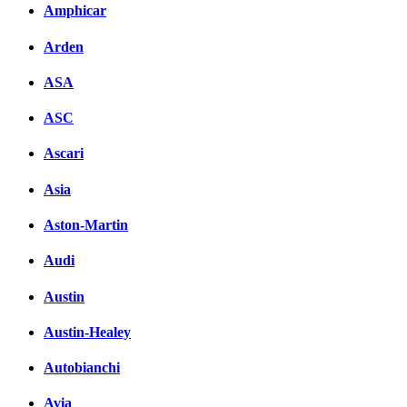
Amphicar
Arden
ASA
ASC
Ascari
Asia
Aston-Martin
Audi
Austin
Austin-Healey
Autobianchi
Avia