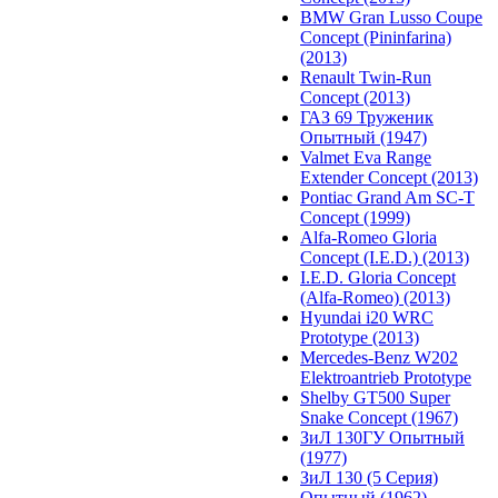
BMW Gran Lusso Coupe
Concept (Pininfarina)
(2013)
Renault Twin-Run
Concept (2013)
ГАЗ 69 Труженик
Опытный (1947)
Valmet Eva Range
Extender Concept (2013)
Pontiac Grand Am SC-T
Concept (1999)
Alfa-Romeo Gloria
Concept (I.E.D.) (2013)
I.E.D. Gloria Concept
(Alfa-Romeo) (2013)
Hyundai i20 WRC
Prototype (2013)
Mercedes-Benz W202
Elektroantrieb Prototype
Shelby GT500 Super
Snake Concept (1967)
ЗиЛ 130ГУ Опытный
(1977)
ЗиЛ 130 (5 Серия)
Опытный (1962)