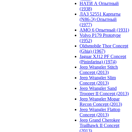
НАТИ А Опытный
(1938)
ЛАЗ 52551 Карпаты
(N86-Э) Опытный
(1977)
АМО 6 Опытный (1931)
Volvo P179 Prototype
(1952)
Oldsmobile Thor Concept
(Ghia) (1967)
Jaguar XJ12 PF Concept
(Pininfarina) (1974)
Jeep Wrangler Stitch
Concept (2013)
Jeep Wrangler Slim
Concept (2013)
Jeep Wrangler Sand
Trooper II Concept (2013)
Jeep Wrangler Mopar
Recon Concept (2013)
Jeep Wrangler Flattop
Concept (2013)
Jeep Grand Cherokee
Trailhawk II Concept
(2013)