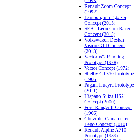
(1993)
Renault Zoom Concept
(1992)
Lamborghini Egoista
Concept (2013)
SEAT Leon Cup Racer
Concept (2013)
Volkswagen Design
Vision GTI Concept
(2013)
Vector W2 Running
Prototype (1978)
Vector Concept (1972)
Shelby GT350 Prototype
(1966)
Pagani Huayra Prototype
(2011)
Hispano-Suiza HS21
Concept (2000)
Ford Ranger II Concept
(1966)
Chevrolet Camaro Jay
Leno Concept (2010)
Renault Alpine A710
Prototype (1989)