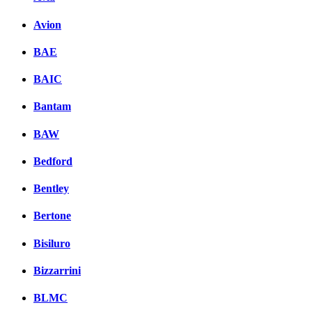
Avion
BAE
BAIC
Bantam
BAW
Bedford
Bentley
Bertone
Bisiluro
Bizzarrini
BLMC