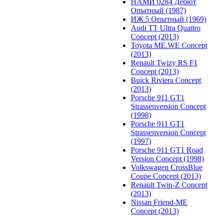
НАМИ 0284 Дебют
Опытный (1987)
ИЖ 5 Опытный (1969)
Audi TT Ultra Quattro
Concept (2013)
Toyota ME.WE Concept
(2013)
Renault Twizy RS F1
Concept (2013)
Buick Riviera Concept
(2013)
Porsche 911 GT1
Strassenversion Concept
(1998)
Porsche 911 GT1
Strassenversion Concept
(1997)
Porsche 911 GT1 Road
Version Concept (1998)
Volkswagen CrossBlue
Coupe Concept (2013)
Renault Twin-Z Concept
(2013)
Nissan Friend-ME
Concept (2013)