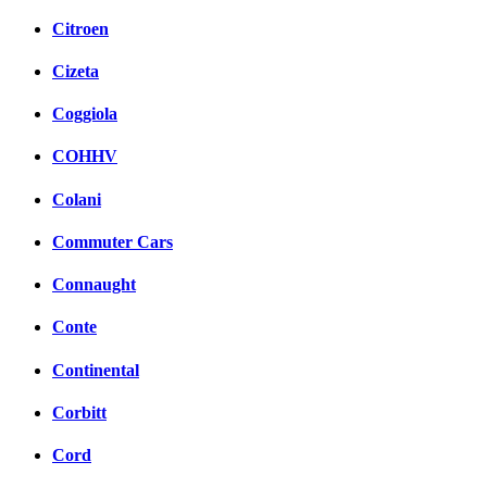
Citroen
Cizeta
Coggiola
COHHV
Colani
Commuter Cars
Connaught
Conte
Continental
Corbitt
Cord