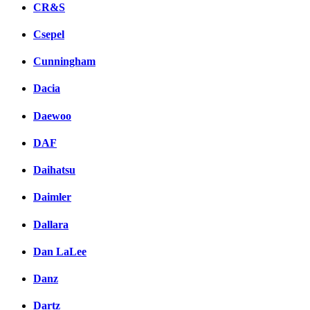
CR&S
Csepel
Cunningham
Dacia
Daewoo
DAF
Daihatsu
Daimler
Dallara
Dan LaLee
Danz
Dartz