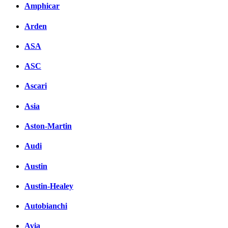
Комментарии вКонтакте
Amphicar
Arden
ASA
ASC
Ascari
Asia
Aston-Martin
Audi
Austin
Austin-Healey
Autobianchi
Avia