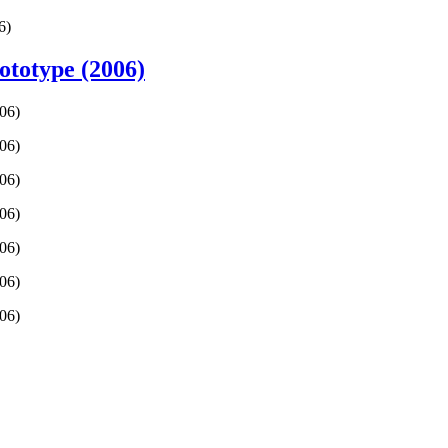
6)
totype (2006)