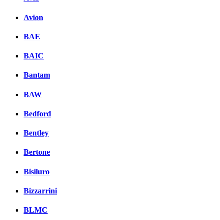
Avion
BAE
BAIC
Bantam
BAW
Bedford
Bentley
Bertone
Bisiluro
Bizzarrini
BLMC