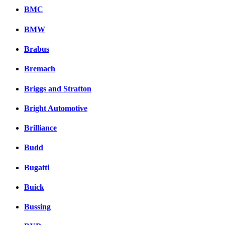
BMC
BMW
Brabus
Bremach
Briggs and Stratton
Bright Automotive
Brilliance
Budd
Bugatti
Buick
Bussing