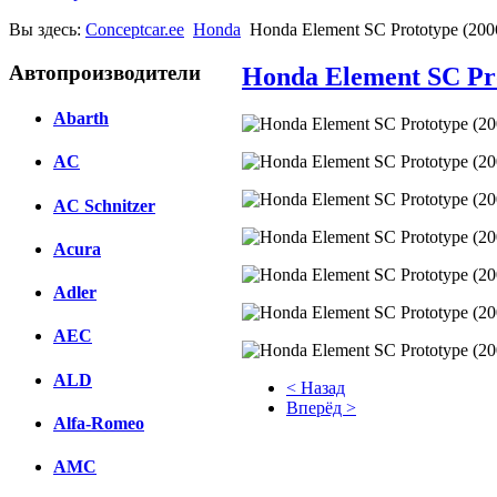
Вы здесь:
Conceptcar.ee
Honda
Honda Element SC Prototype (200
Автопроизводители
Honda Element SC Pro
Abarth
AC
AC Schnitzer
Acura
Adler
AEC
ALD
< Назад
Вперёд >
Alfa-Romeo
Facebook
AMC
вКонтакте