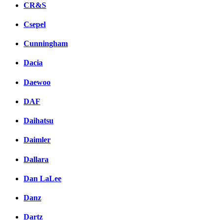
CR&S
Csepel
Cunningham
Dacia
Daewoo
DAF
Daihatsu
Daimler
Dallara
Dan LaLee
Danz
Dartz