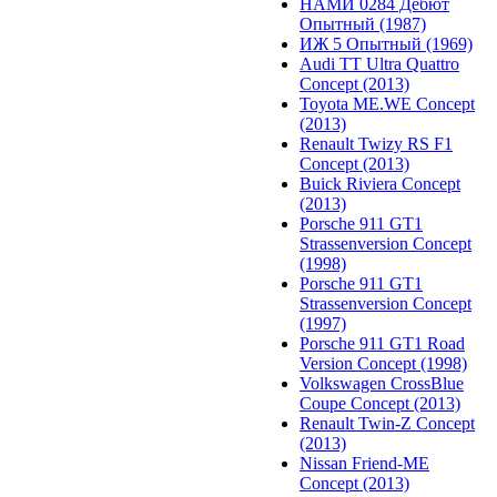
НАМИ 0284 Дебют
Опытный (1987)
ИЖ 5 Опытный (1969)
Audi TT Ultra Quattro
Concept (2013)
Toyota ME.WE Concept
(2013)
Renault Twizy RS F1
Concept (2013)
Buick Riviera Concept
(2013)
Porsche 911 GT1
Strassenversion Concept
(1998)
Porsche 911 GT1
Strassenversion Concept
(1997)
Porsche 911 GT1 Road
Version Concept (1998)
Volkswagen CrossBlue
Coupe Concept (2013)
Renault Twin-Z Concept
(2013)
Nissan Friend-ME
Concept (2013)