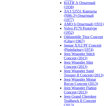
НАТИ А Опытный
(1938)
ЛАЗ 52551 Карпаты
(N86-Э) Опытный
(1977)
АМО 6 Опытный (1931)
Volvo P179 Prototype
(1952)
Oldsmobile Thor Concept
(Ghia) (1967)
Jaguar XJ12 PF Concept
(Pininfarina) (1974)
Jeep Wrangler Stitch
Concept (2013)
Jeep Wrangler Slim
Concept (2013)
Jeep Wrangler Sand
Trooper II Concept (2013)
Jeep Wrangler Mopar
Recon Concept (2013)
Jeep Wrangler Flattop
Concept (2013)
Jeep Grand Cherokee
Trailhawk II Concept
(2013)