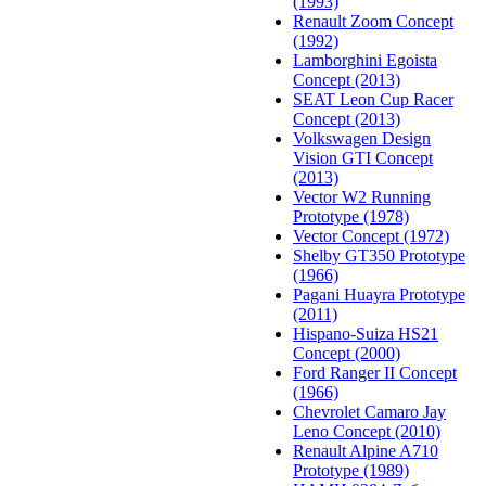
(1993)
Renault Zoom Concept
(1992)
Lamborghini Egoista
Concept (2013)
SEAT Leon Cup Racer
Concept (2013)
Volkswagen Design
Vision GTI Concept
(2013)
Vector W2 Running
Prototype (1978)
Vector Concept (1972)
Shelby GT350 Prototype
(1966)
Pagani Huayra Prototype
(2011)
Hispano-Suiza HS21
Concept (2000)
Ford Ranger II Concept
(1966)
Chevrolet Camaro Jay
Leno Concept (2010)
Renault Alpine A710
Prototype (1989)