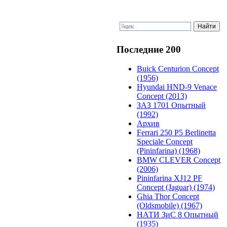
Последние 200
Buick Centurion Concept
(1956)
Hyundai HND-9 Venace
Concept (2013)
ЗАЗ 1701 Опытный
(1992)
Архив
Ferrari 250 P5 Berlinetta
Speciale Concept
(Pininfarina) (1968)
BMW CLEVER Concept
(2006)
Pininfarina XJ12 PF
Concept (Jaguar) (1974)
Ghia Thor Concept
(Oldsmobile) (1967)
НАТИ ЗиС 8 Опытный
(1935)