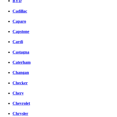
BYD
Cadillac
Caparo
Capstone
Cardi
Castagna
Caterham
Changan
Checker
Chery
Chevrolet
Chrysler