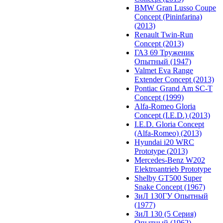
BMW Gran Lusso Coupe
Concept (Pininfarina)
(2013)
Renault Twin-Run
Concept (2013)
ГАЗ 69 Труженик
Опытный (1947)
Valmet Eva Range
Extender Concept (2013)
Pontiac Grand Am SC-T
Concept (1999)
Alfa-Romeo Gloria
Concept (I.E.D.) (2013)
I.E.D. Gloria Concept
(Alfa-Romeo) (2013)
Hyundai i20 WRC
Prototype (2013)
Mercedes-Benz W202
Elektroantrieb Prototype
Shelby GT500 Super
Snake Concept (1967)
ЗиЛ 130ГУ Опытный
(1977)
ЗиЛ 130 (5 Серия)
Опытный (1962)