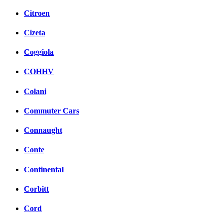
Citroen
Cizeta
Coggiola
COHHV
Colani
Commuter Cars
Connaught
Conte
Continental
Corbitt
Cord