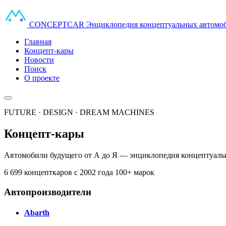
CONCEPT
CAR
Энциклопедия концептуальных автомо
Главная
Концепт-кары
Новости
Поиск
О проекте
FUTURE · DESIGN · DREAM MACHINES
Концепт-кары
Автомобили будущего от А до Я — энциклопедия концептуальн
6 699 концепткаров
с 2002 года
100+ марок
Автопроизводители
Abarth