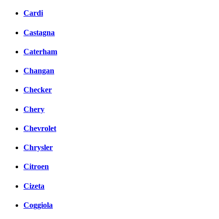
Cardi
Castagna
Caterham
Changan
Checker
Chery
Chevrolet
Chrysler
Citroen
Cizeta
Coggiola