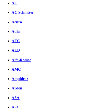
AC
AC Schnitzer
Acura
Adler
AEC
ALD
Alfa-Romeo
AMC
Amphicar
Arden
ASA
ASC