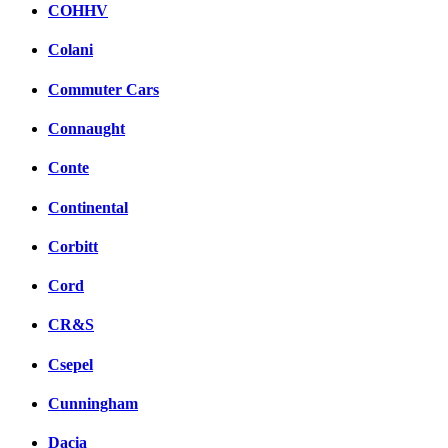
COHHV
Colani
Commuter Cars
Connaught
Conte
Continental
Corbitt
Cord
CR&S
Csepel
Cunningham
Dacia