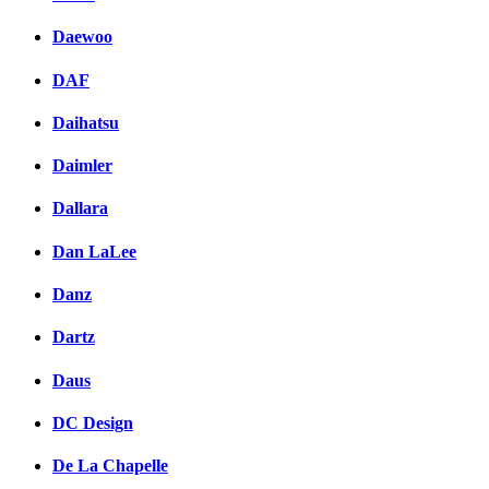
Daewoo
DAF
Daihatsu
Daimler
Dallara
Dan LaLee
Danz
Dartz
Daus
DC Design
De La Chapelle