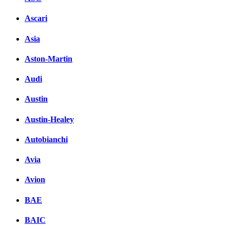
Ascari
Asia
Aston-Martin
Audi
Austin
Austin-Healey
Autobianchi
Avia
Avion
BAE
BAIC