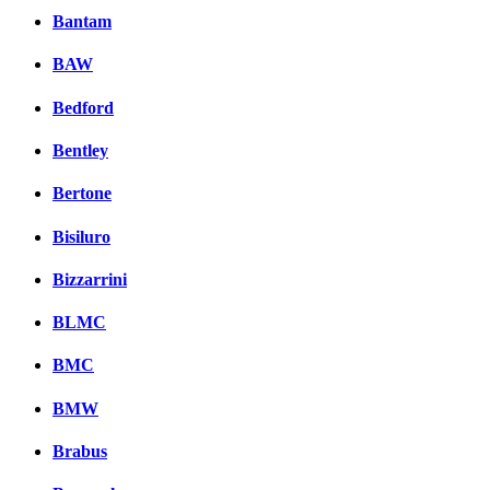
Bantam
BAW
Bedford
Bentley
Bertone
Bisiluro
Bizzarrini
BLMC
BMC
BMW
Brabus