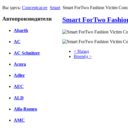
Вы здесь:
Conceptcar.ee
Smart
Smart ForTwo Fashion Victim Conc
Автопроизводители
Smart ForTwo Fashion
Abarth
AC
< Назад
AC Schnitzer
Вперёд >
Acura
Facebook
Adler
вКонтакте
Комментарии вКонтакте
AEC
ALD
Alfa-Romeo
AMC