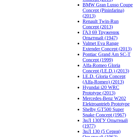
BMW Gran Lusso Coupe
Concept (Pininfarina)
(2013)
Renault Twin-Run
Concept (2013)
ГАЗ 69 Труженик
Опытный (1947)
Valmet Eva Range
Extender Concept (2013)
Pontiac Grand Am SC-T
Concept (1999)
Alfa-Romeo Gloria
Concept (I.E.D.) (2013)
I.E.D. Gloria Concept
(Alfa-Romeo) (2013)
Hyundai i20 WRC
Prototype (2013)
Mercedes-Benz W202
Elektroantrieb Prototype
Shelby GT500 Super
Snake Concept (1967)
ЗиЛ 130ГУ Опытный
(1977)
ЗиЛ 130 (5 Серия)
Опытный (1962)