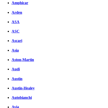
Amphicar
Arden
ASA
ASC
Ascari
Asia
Aston-Martin
Audi
Austin
Austin-Healey
Autobianchi
Avia