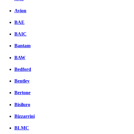
Avion
BAE
BAIC
Bantam
BAW
Bedford
Bentley
Bertone
Bisiluro
Bizzarrini
BLMC