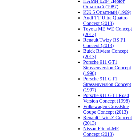
НАМИ 0284 Дебют
Опытный (1987)
ИЖ 5 Опытный (1969)
Audi TT Ultra Quattro
Concept (2013)
Toyota ME.WE Concept
(2013)
Renault Twizy RS F1
Concept (2013)
Buick Riviera Concept
(2013)
Porsche 911 GT1
Strassenversion Concept
(1998)
Porsche 911 GT1
Strassenversion Concept
(1997)
Porsche 911 GT1 Road
Version Concept (1998)
Volkswagen CrossBlue
Coupe Concept (2013)
Renault Twin-Z Concept
(2013)
Nissan Friend-ME
Concept (2013)