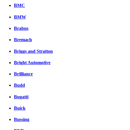
BMC
BMW
Brabus
Bremach
Briggs and Stratton
Bright Automotive
Brilliance
Budd
Bugatti
Buick
Bussing