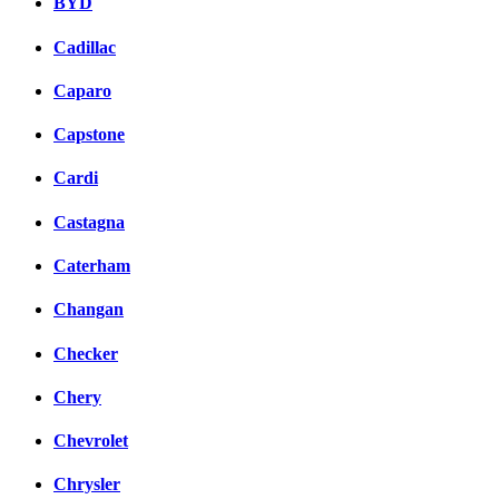
BYD
Cadillac
Caparo
Capstone
Cardi
Castagna
Caterham
Changan
Checker
Chery
Chevrolet
Chrysler