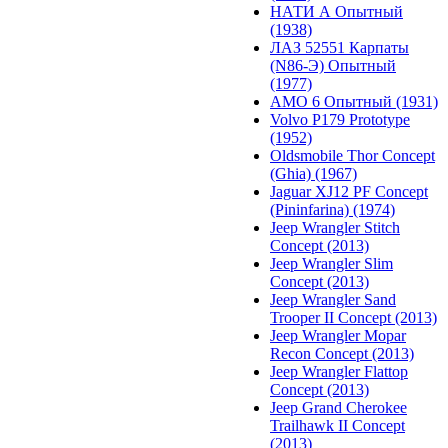
НАТИ А Опытный
(1938)
ЛАЗ 52551 Карпаты
(N86-Э) Опытный
(1977)
АМО 6 Опытный (1931)
Volvo P179 Prototype
(1952)
Oldsmobile Thor Concept
(Ghia) (1967)
Jaguar XJ12 PF Concept
(Pininfarina) (1974)
Jeep Wrangler Stitch
Concept (2013)
Jeep Wrangler Slim
Concept (2013)
Jeep Wrangler Sand
Trooper II Concept (2013)
Jeep Wrangler Mopar
Recon Concept (2013)
Jeep Wrangler Flattop
Concept (2013)
Jeep Grand Cherokee
Trailhawk II Concept
(2013)