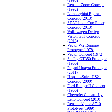
(1993)
Renault Zoom Concept
(1992)
Lamborghini Egoista
Concept (2013)
SEAT Leon Cup Racer
Concept (2013)
Volkswagen Design
Vision GTI Concept
(2013)
Vector W2 Running
Prototype (1978)
Vector Concept (1972)
Shelby GT350 Prototype
(1966)
Pagani Huayra Prototype
(2011)
Hispano-Suiza HS21
Concept (2000)
Ford Ranger II Concept
(1966)
Chevrolet Camaro Jay
Leno Concept (2010)
Renault Alpine A710
Prototype (1989)