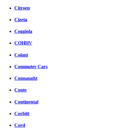
Citroen
Cizeta
Coggiola
COHHV
Colani
Commuter Cars
Connaught
Conte
Continental
Corbitt
Cord