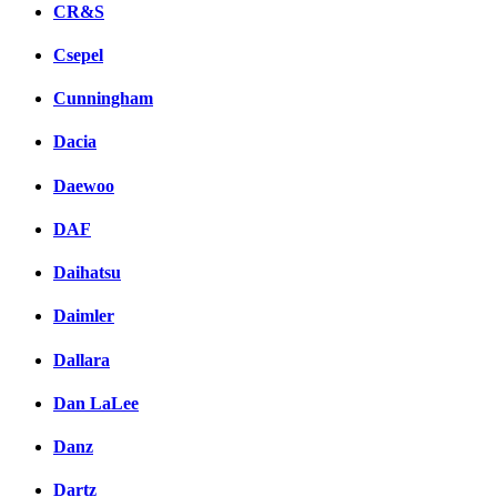
CR&S
Csepel
Cunningham
Dacia
Daewoo
DAF
Daihatsu
Daimler
Dallara
Dan LaLee
Danz
Dartz