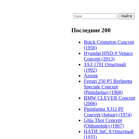
Последние 200
Buick Centurion Concept
(1956)
Hyundai HND-9 Venace
Concept (2013)
ЗАЗ 1701 Опытный
(1992)
Архив
Ferrari 250 P5 Berlinetta
Speciale Concept
(Pininfarina) (1968)
BMW CLEVER Concept
(2006)
Pininfarina XJ12 PF
Concept (Jaguar) (1974)
Ghia Thor Concept
(Oldsmobile) (1967)
НАТИ ЗиС 8 Опытный
(1935)