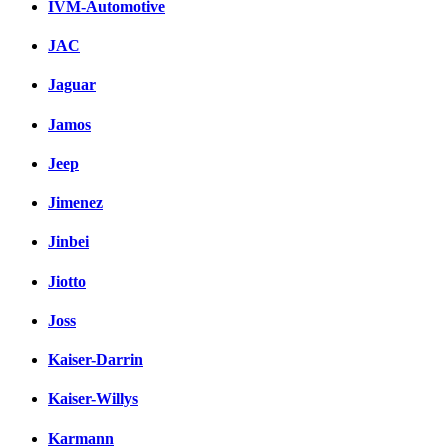
IVM-Automotive
JAC
Jaguar
Jamos
Jeep
Jimenez
Jinbei
Jiotto
Joss
Kaiser-Darrin
Kaiser-Willys
Karmann