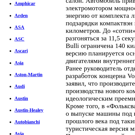
салон. Автомобиль при
Amphicar
электромотором мощно
энергию от комплекта л
Arden
подзарядки компактвэн 
ASA
километров. До «сотни»
разгоняться за 11,5 се
ASC
Bulli ограничена 140 к
Ascari
версию планируется о
двигателями внутреннег
Asia
Ранее руководитель отд
Aston-Martin
разработок концерна V
заявил, что производит
Audi
производства нового ко
идеологическим преемн
Austin
Кроме того, в «Фольксв
Austin-Healey
о выпуске машины под 
прошлого века под так
Autobianchi
туристическая версия м
Avia