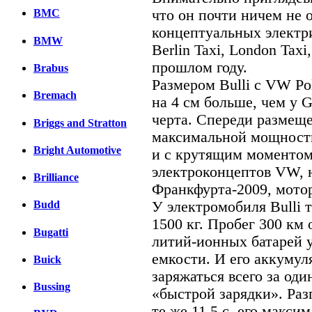
что он почти ничем не 
BMC
концептуальных электри
BMW
Berlin Taxi, London Tax
прошлом году.
Brabus
Размером Bulli с VW Po
Bremach
на 4 см больше, чем у 
черта. Спереди размеще
Briggs and Stratton
максимальной мощность
Bright Automotive
и с крутящим моментом 
электроконцептов VW, 
Brilliance
Франкфурта-2009, мотор
У электромобиля Bulli 
Budd
1500 кг. Пробег 300 км
Bugatti
литий-ионных батарей у
емкости. И его аккумул
Buick
заряжаться всего за оди
Bussing
«быстрой зарядки». Разг
те же 11,5 с, его макси