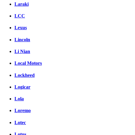
Laraki
LCC
Lexus
Lincoln
Li Nian
Local Motors
Lockheed
Logicar
Lola
Loremo
Lotec
Lotus