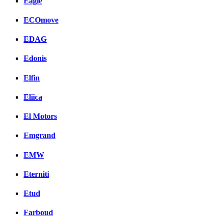
Eagle
ECOmove
EDAG
Edonis
Elfin
Eliica
El Motors
Emgrand
EMW
Eterniti
Etud
Farboud