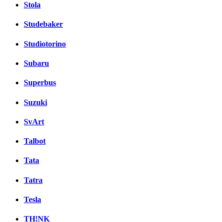
Stola
Studebaker
Studiotorino
Subaru
Superbus
Suzuki
SvArt
Talbot
Tata
Tatra
Tesla
TH!NK