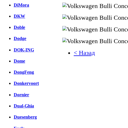
DiMora
DKW
Doble
Dodge
DOK-ING
< Назад
Dome
Facebook
DongFeng
вКонтакте
Комментарии вКонтакт
Donkervoort
Dornier
Dual-Ghia
Duesenberg