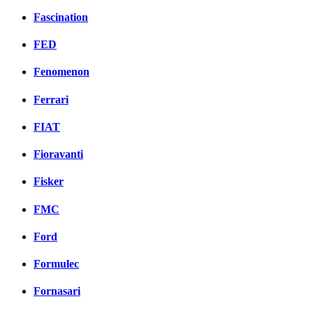
Fascination
FED
Fenomenon
Ferrari
FIAT
Fioravanti
Fisker
FMC
Ford
Formulec
Fornasari