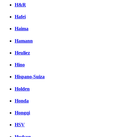
H&R
Hafei
Haima
Hamann
Heuliez
Hino
Hispano-Suiza
Holden
Honda
Hongqi
HSV
Hudson