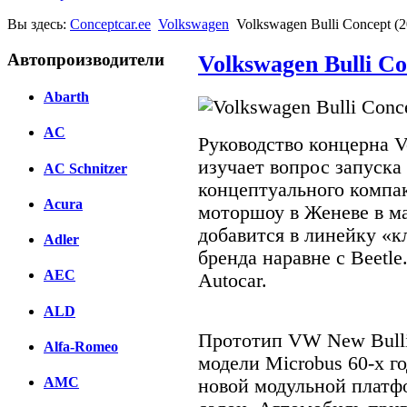
Вы здесь:
Conceptcar.ee
Volkswagen
Volkswagen Bulli Concept (2
Автопроизводители
Volkswagen Bulli Co
Abarth
AC
Руководство концерна V
изучает вопрос запуска
AC Schnitzer
концептуального компак
Acura
моторшоу в Женеве в ма
добавится в линейку «к
Adler
бренда наравне с Beetl
AEC
Autocar.
ALD
Прототип VW New Bulli
Alfa-Romeo
модели Microbus 60-х г
AMC
новой модульной платф