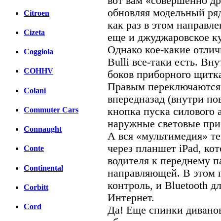
вот вам «совершенно др
обновляя модельный ряд
Citroen
как раз в этом направл
Cizeta
еще и джуджаровское куз
Однако кое-какие отлич
Coggiola
Bulli все-таки есть. В
COHHV
боков приборного щитка
Правым переключаются
Colani
впередназад (внутри по
кнопка пуска силового 
Commuter Cars
наружные световые при
Connaught
А вся «мультимедия» т
через планшет iPad, ко
Conte
водителя к переднему п
Continental
направляющей. В этом п
контроль, и Bluetooth д
Corbitt
Интернет.
Cord
Да! Еще спинки дивано