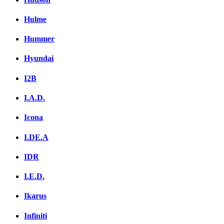
Hulme
Hummer
Hyundai
I2B
I.A.D.
Icona
I.DE.A
IDR
I.E.D.
Ikarus
Infiniti