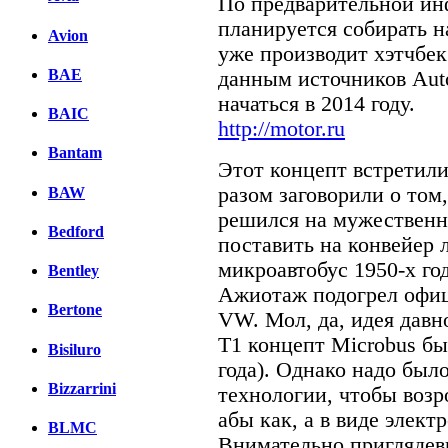
По предварительной ин
планируется собирать н
Avion
уже производит хэтчбек
BAE
данным источников Auto
начаться в 2014 году.
BAIC
http://motor.ru
Bantam
Этот концепт встретили
разом заговорили о том,
BAW
решился на мужественн
Bedford
поставить на конвейер
микроавтобус 1950-х годо
Bentley
Ажиотаж подогрел офи
Bertone
VW. Мол, да, идея давн
Т1 концепт Microbus б
Bisiluro
года). Однако надо был
Bizzarrini
технологии, чтобы воз
абы как, а в виде элек
BLMC
Внимательно приглядевш