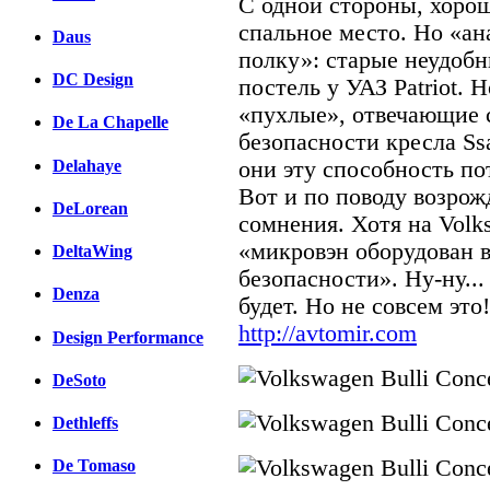
С одной стороны, хорош
спальное место. Но «а
Daus
полку»: старые неудобн
DC Design
постель у УАЗ Patriot. 
«пухлые», отвечающие
De La Chapelle
безопасности кресла Ss
Delahaye
они эту способность по
Вот и по поводу возрож
DeLorean
сомнения. Хотя на Volk
«микровэн оборудован 
DeltaWing
безопасности». Ну-ну...
Denza
будет. Но не совсем это!
http://avtomir.com
Design Performance
DeSoto
Dethleffs
De Tomaso