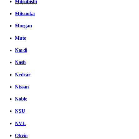
Mitsubishi
Mitsuoka
Morgan
Mute
Nardi
Nash
Nedcar
Nissan
Noble
NSU
NVL
Obvio