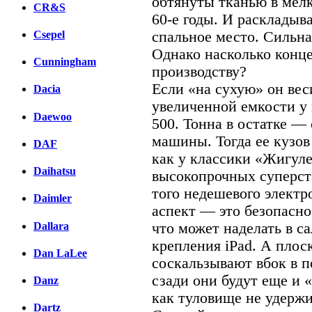
обтянуты тканью в мелк
CR&S
60-е годы. И раскладыв
Csepel
спальное место. Сильн
Однако насколько конце
Cunningham
производству?
Если «на сухую» он веси
Dacia
увеличенной емкости у 
Daewoo
500. Тонна в остатке —
машины. Тогда ее кузов
DAF
как у классики «Жигуле
Daihatsu
высокопрочных суперст
того недешевого электр
Daimler
аспект — это безопасно
Dallara
что может наделать в с
крепления iPad. А плос
Dan LaLee
соскальзывают вбок в п
сзади они будут еще и 
Danz
как туловище не удержи
Dartz