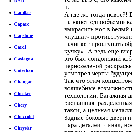
BYD
ч.
Cadillac
А где же тогда новое?!
на капот однообъемник
Caparo
выкрасить нос в белый 
«пушки» противотумано
Capstone
начинает проступать обр
Cardi
кучку»! А ведь еще вче
это был лондонский кэб
Castagna
чернозеленой раскраске
Caterham
усмотрел черты будущег
Так что этим концепто
Changan
волшебные возможности
Checker
технологии. Багажная д
распашная, разделенная
Chery
такси, а цельная метал
Задние боковые двери н
Chevrolet
пара деталей и иная, н
Chrysler