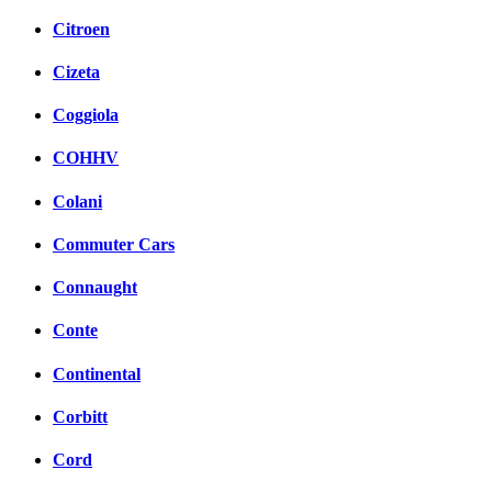
Citroen
Cizeta
Coggiola
COHHV
Colani
Commuter Cars
Connaught
Conte
Continental
Corbitt
Cord