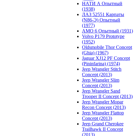
НАТИ А Опытный
(1938)
ЛАЗ 52551 Карпаты
(N86-Э) Опытный
(1977)
АМО 6 Опытный (1931)
Volvo P179 Prototype
(1952)
Oldsmobile Thor Concept
(Ghia) (1967)
Jaguar XJ12 PF Concept
(Pininfarina) (1974)
Jeep Wrangler Stitch
Concept (2013)
Jeep Wrangler Slim
Concept (2013)
Jeep Wrangler Sand
Trooper II Concept (2013)
Jeep Wrangler Mopar
Recon Concept (2013)
Jeep Wrangler Flattop
Concept (2013)
Jeep Grand Cherokee
Trailhawk II Concept
(2013)