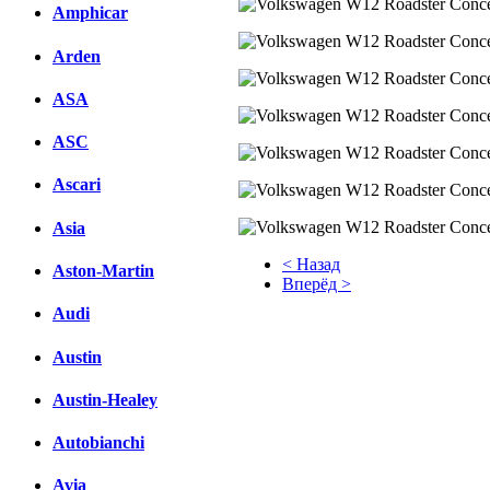
Amphicar
Arden
ASA
ASC
Ascari
Asia
< Назад
Aston-Martin
Вперёд >
Audi
Facebook
Austin
вКонтакте
Комментарии вКонтакте
Austin-Healey
Autobianchi
Avia