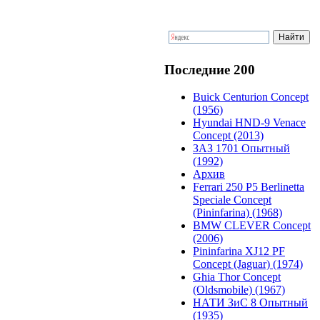
Последние 200
Buick Centurion Concept
(1956)
Hyundai HND-9 Venace
Concept (2013)
ЗАЗ 1701 Опытный
(1992)
Архив
Ferrari 250 P5 Berlinetta
Speciale Concept
(Pininfarina) (1968)
BMW CLEVER Concept
(2006)
Pininfarina XJ12 PF
Concept (Jaguar) (1974)
Ghia Thor Concept
(Oldsmobile) (1967)
НАТИ ЗиС 8 Опытный
(1935)