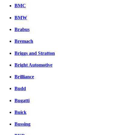
BMC
BMW
Brabus
Bremach
Briggs and Stratton
Bright Automotive
Brilliance
Budd
Bugatti
Buick
Bussing