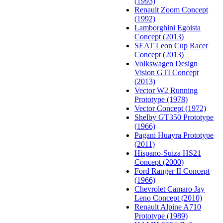
(1993)
Renault Zoom Concept
(1992)
Lamborghini Egoista
Concept (2013)
SEAT Leon Cup Racer
Concept (2013)
Volkswagen Design
Vision GTI Concept
(2013)
Vector W2 Running
Prototype (1978)
Vector Concept (1972)
Shelby GT350 Prototype
(1966)
Pagani Huayra Prototype
(2011)
Hispano-Suiza HS21
Concept (2000)
Ford Ranger II Concept
(1966)
Chevrolet Camaro Jay
Leno Concept (2010)
Renault Alpine A710
Prototype (1989)