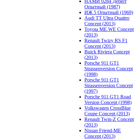
НАМИ 0284 Дебют
Опытный (1987)
ИЖ 5 Опытный (1969)
Audi TT Ultra Quattro
Concept (2013)
Toyota ME.WE Concept
(2013)
Renault Twizy RS F1
Concept (2013)
Buick Riviera Concept
(2013)
Porsche 911 GT1
Strassenversion Concept
(1998)
Porsche 911 GT1
Strassenversion Concept
(1997)
Porsche 911 GT1 Road
Version Concept (1998)
Volkswagen CrossBlue
Coupe Concept (2013)
Renault Twin-Z Concept
(2013)
Nissan Friend-ME
Concept (2013)