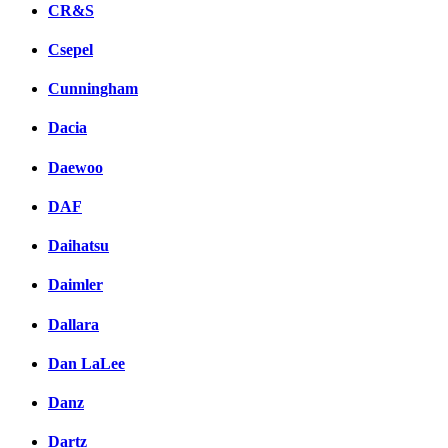
CR&S
Csepel
Cunningham
Dacia
Daewoo
DAF
Daihatsu
Daimler
Dallara
Dan LaLee
Danz
Dartz