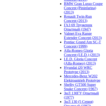
BMW Gran Lusso Coupe
Concept (Pininfarina)
(2013)
Renault Twin-Run
Concept (2013)
ГАЗ 69 Труженик
Опытный (1947)
Valmet Eva Range
Extender Concept (2013)
Pontiac Grand Am SC-T
Concept (1999)
Alfa-Romeo Gloria
Concept (I.E.D.) (2013)
I.E.D. Gloria Concept
(Alfa-Romeo) (2013)
Hyundai i20 WRC
Prototype (2013)
Mercedes-Benz W202
Elektroantrieb Prototype
Shelby GT500 Super
Snake Concept (1967)
ЗиЛ 130ГУ Опытный
(1977)
ЗиЛ 130 (5 Серия)
Опытный (1962)