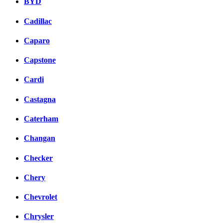
BYD
Cadillac
Caparo
Capstone
Cardi
Castagna
Caterham
Changan
Checker
Chery
Chevrolet
Chrysler