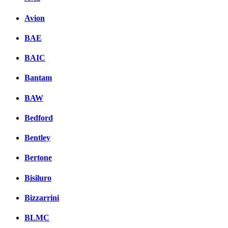
Avion
BAE
BAIC
Bantam
BAW
Bedford
Bentley
Bertone
Bisiluro
Bizzarrini
BLMC