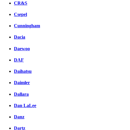
CR&S
Csepel
Cunningham
Dacia
Daewoo
DAF
Daihatsu
Daimler
Dallara
Dan LaLee
Danz
Dartz