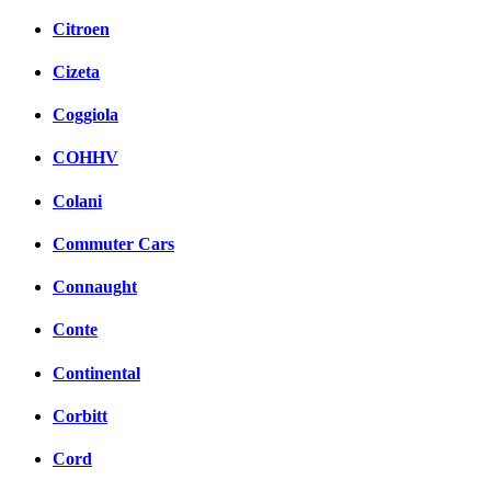
Citroen
Cizeta
Coggiola
COHHV
Colani
Commuter Cars
Connaught
Conte
Continental
Corbitt
Cord