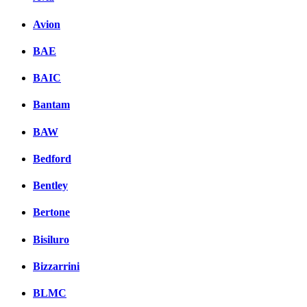
Avion
BAE
BAIC
Bantam
BAW
Bedford
Bentley
Bertone
Bisiluro
Bizzarrini
BLMC