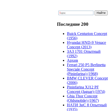
Последние 200
Buick Centurion Concept
(1956)
Hyundai HND-9 Venace
Concept (2013)
ЗАЗ 1701 Опытный
(1992)
Архив
Ferrari 250 P5 Berlinetta
Speciale Concept
(Pininfarina) (1968)
BMW CLEVER Concept
(2006)
Pininfarina XJ12 PF
Concept (Jaguar) (1974)
Ghia Thor Concept
(Oldsmobile) (1967)
НАТИ ЗиС 8 Опытный
(1935)