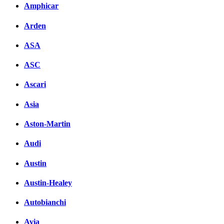
Amphicar
Arden
ASA
ASC
Ascari
Asia
Aston-Martin
Audi
Austin
Austin-Healey
Autobianchi
Avia