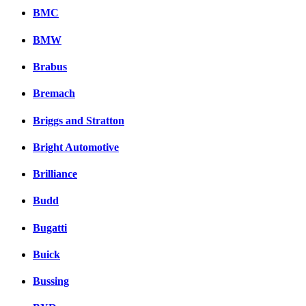
BMC
BMW
Brabus
Bremach
Briggs and Stratton
Bright Automotive
Brilliance
Budd
Bugatti
Buick
Bussing