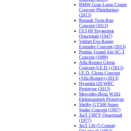
BMW Gran Lusso Coupe
Concept (Pininfarina)
(2013)
Renault Twin-Run
Concept (2013)
ГАЗ 69 Труженик
Опытный (1947)
Valmet Eva Range
Extender Concept (2013)
Pontiac Grand Am SC-T
Concept (1999)
Alfa-Romeo Gloria
Concept (I.E.D.) (2013)
I.E.D. Gloria Concept
(Alfa-Romeo) (2013)
Hyundai i20 WRC
Prototype (2013)
Mercedes-Benz W202
Elektroantrieb Prototype
Shelby GT500 Super
Snake Concept (1967)
ЗиЛ 130ГУ Опытный
(1977)
ЗиЛ 130 (5 Серия)
Опытный (1962)