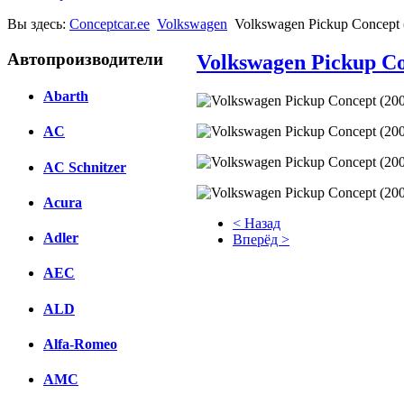
Вы здесь:
Conceptcar.ee
Volkswagen
Volkswagen Pickup Concept 
Автопроизводители
Volkswagen Pickup Co
Abarth
AC
AC Schnitzer
Acura
< Назад
Adler
Вперёд >
Facebook
AEC
вКонтакте
ALD
Комментарии вКонтакте
Alfa-Romeo
AMC