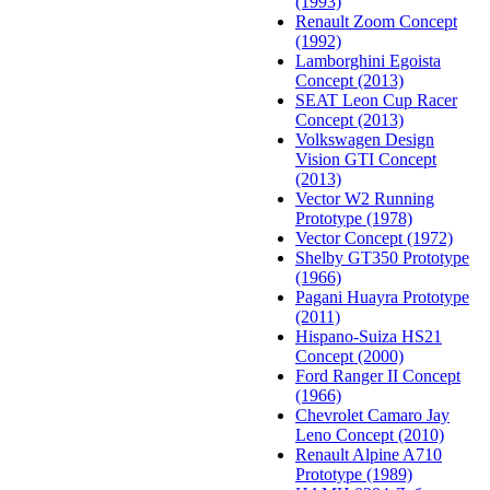
(1993)
Renault Zoom Concept
(1992)
Lamborghini Egoista
Concept (2013)
SEAT Leon Cup Racer
Concept (2013)
Volkswagen Design
Vision GTI Concept
(2013)
Vector W2 Running
Prototype (1978)
Vector Concept (1972)
Shelby GT350 Prototype
(1966)
Pagani Huayra Prototype
(2011)
Hispano-Suiza HS21
Concept (2000)
Ford Ranger II Concept
(1966)
Chevrolet Camaro Jay
Leno Concept (2010)
Renault Alpine A710
Prototype (1989)