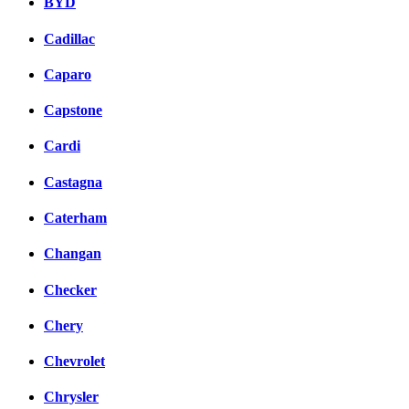
BYD
Cadillac
Caparo
Capstone
Cardi
Castagna
Caterham
Changan
Checker
Chery
Chevrolet
Chrysler