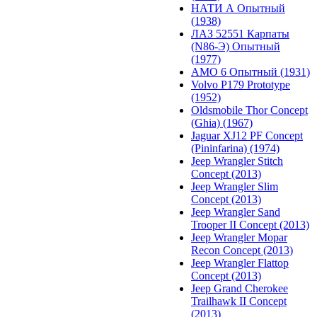
НАТИ А Опытный
(1938)
ЛАЗ 52551 Карпаты
(N86-Э) Опытный
(1977)
АМО 6 Опытный (1931)
Volvo P179 Prototype
(1952)
Oldsmobile Thor Concept
(Ghia) (1967)
Jaguar XJ12 PF Concept
(Pininfarina) (1974)
Jeep Wrangler Stitch
Concept (2013)
Jeep Wrangler Slim
Concept (2013)
Jeep Wrangler Sand
Trooper II Concept (2013)
Jeep Wrangler Mopar
Recon Concept (2013)
Jeep Wrangler Flattop
Concept (2013)
Jeep Grand Cherokee
Trailhawk II Concept
(2013)