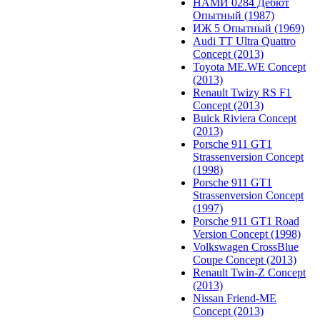
НАМИ 0284 Дебют
Опытный (1987)
ИЖ 5 Опытный (1969)
Audi TT Ultra Quattro
Concept (2013)
Toyota ME.WE Concept
(2013)
Renault Twizy RS F1
Concept (2013)
Buick Riviera Concept
(2013)
Porsche 911 GT1
Strassenversion Concept
(1998)
Porsche 911 GT1
Strassenversion Concept
(1997)
Porsche 911 GT1 Road
Version Concept (1998)
Volkswagen CrossBlue
Coupe Concept (2013)
Renault Twin-Z Concept
(2013)
Nissan Friend-ME
Concept (2013)