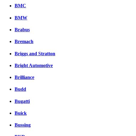
BMC
BMW
Brabus
Bremach
Briggs and Stratton
Bright Automotive
Brilliance
Budd
Bugatti
Buick
Bussing