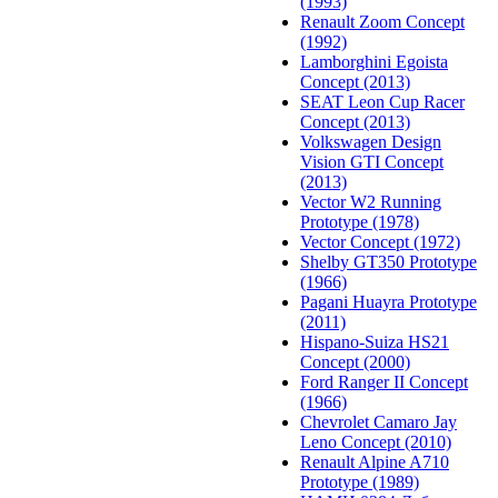
(1993)
Renault Zoom Concept
(1992)
Lamborghini Egoista
Concept (2013)
SEAT Leon Cup Racer
Concept (2013)
Volkswagen Design
Vision GTI Concept
(2013)
Vector W2 Running
Prototype (1978)
Vector Concept (1972)
Shelby GT350 Prototype
(1966)
Pagani Huayra Prototype
(2011)
Hispano-Suiza HS21
Concept (2000)
Ford Ranger II Concept
(1966)
Chevrolet Camaro Jay
Leno Concept (2010)
Renault Alpine A710
Prototype (1989)