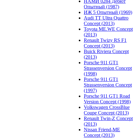
НАМИ 0284 Дебют
Опытный (1987)
ИЖ 5 Опытный (1969)
Audi TT Ultra Quattro
Concept (2013)
Toyota ME.WE Concept
(2013)
Renault Twizy RS F1
Concept (2013)
Buick Riviera Concept
(2013)
Porsche 911 GT1
Strassenversion Concept
(1998)
Porsche 911 GT1
Strassenversion Concept
(1997)
Porsche 911 GT1 Road
Version Concept (1998)
Volkswagen CrossBlue
Coupe Concept (2013)
Renault Twin-Z Concept
(2013)
Nissan Friend-ME
Concept (2013)