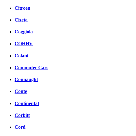
Citroen
Cizeta
Coggiola
COHHV
Colani
Commuter Cars
Connaught
Conte
Continental
Corbitt
Cord