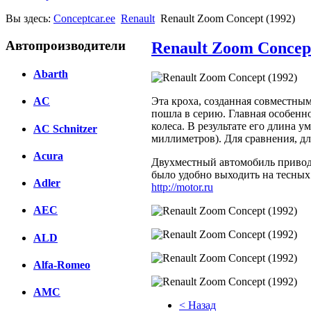
Вы здесь:
Conceptcar.ee
Renault
Renault Zoom Concept (1992)
Автопроизводители
Renault Zoom Concept
Abarth
Эта кроха, созданная совместным
AC
пошла в серию. Главная особенно
колеса. В результате его длина 
AC Schnitzer
миллиметров). Для сравнения, д
Acura
Двухместный автомобиль привод
было удобно выходить на тесных 
Adler
http://motor.ru
AEC
ALD
Alfa-Romeo
AMC
< Назад