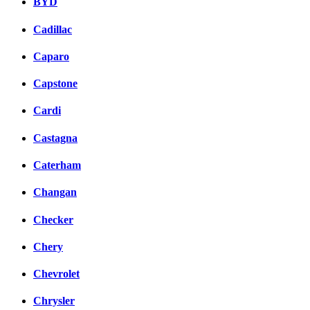
BYD
Cadillac
Caparo
Capstone
Cardi
Castagna
Caterham
Changan
Checker
Chery
Chevrolet
Chrysler