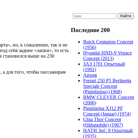
Последние 200
Buick Centurion Concept
рта», но, к сожалению, так и не
(1956)
од себя задние «лапки», то есть
Hyundai HND-9 Venace
ом становился выше на 230
Concept (2013)
ЗАЗ 1701 Опытный
(1992)
а для того, чтобы пассажирам
Архив
Ferrari 250 P5 Berlinetta
Speciale Concept
(Pininfarina) (1968)
BMW CLEVER Concept
(2006)
Pininfarina XJ12 PF
Concept (Jaguar) (1974)
Ghia Thor Concept
(Oldsmobile) (1967)
НАТИ ЗиС 8 Опытный
(1935)