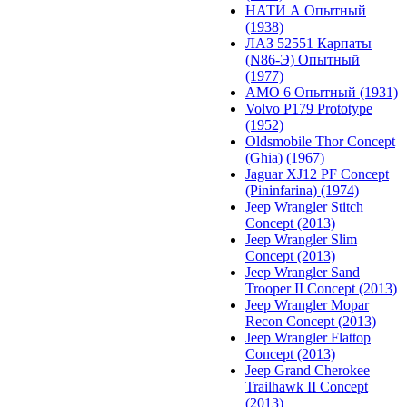
НАТИ А Опытный
(1938)
ЛАЗ 52551 Карпаты
(N86-Э) Опытный
(1977)
АМО 6 Опытный (1931)
Volvo P179 Prototype
(1952)
Oldsmobile Thor Concept
(Ghia) (1967)
Jaguar XJ12 PF Concept
(Pininfarina) (1974)
Jeep Wrangler Stitch
Concept (2013)
Jeep Wrangler Slim
Concept (2013)
Jeep Wrangler Sand
Trooper II Concept (2013)
Jeep Wrangler Mopar
Recon Concept (2013)
Jeep Wrangler Flattop
Concept (2013)
Jeep Grand Cherokee
Trailhawk II Concept
(2013)