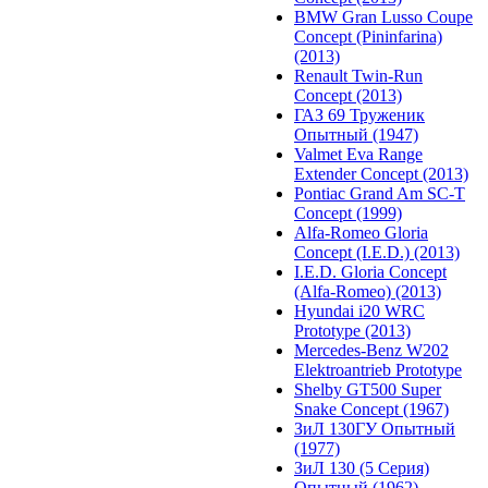
BMW Gran Lusso Coupe
Concept (Pininfarina)
(2013)
Renault Twin-Run
Concept (2013)
ГАЗ 69 Труженик
Опытный (1947)
Valmet Eva Range
Extender Concept (2013)
Pontiac Grand Am SC-T
Concept (1999)
Alfa-Romeo Gloria
Concept (I.E.D.) (2013)
I.E.D. Gloria Concept
(Alfa-Romeo) (2013)
Hyundai i20 WRC
Prototype (2013)
Mercedes-Benz W202
Elektroantrieb Prototype
Shelby GT500 Super
Snake Concept (1967)
ЗиЛ 130ГУ Опытный
(1977)
ЗиЛ 130 (5 Серия)
Опытный (1962)