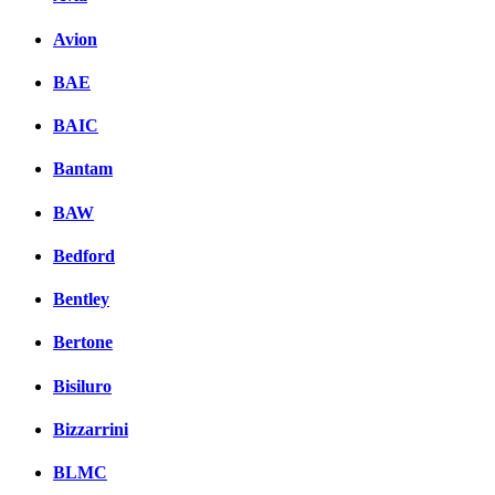
Avion
BAE
BAIC
Bantam
BAW
Bedford
Bentley
Bertone
Bisiluro
Bizzarrini
BLMC