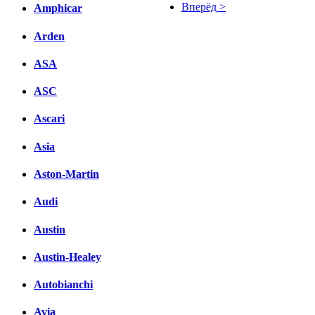
Вперёд >
Amphicar
Facebook
Arden
вКонтакте
ASA
Комментарии вКонтакте
ASC
Ascari
Asia
Aston-Martin
Audi
Austin
Austin-Healey
Autobianchi
Avia