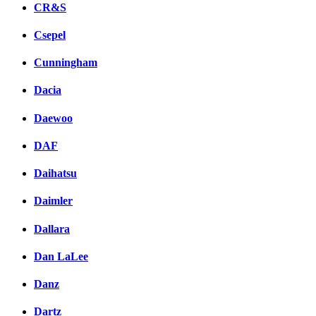
CR&S
Csepel
Cunningham
Dacia
Daewoo
DAF
Daihatsu
Daimler
Dallara
Dan LaLee
Danz
Dartz