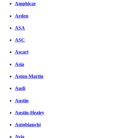
Комментарии вКонтакте
Amphicar
Arden
ASA
ASC
Ascari
Asia
Aston-Martin
Audi
Austin
Austin-Healey
Autobianchi
Avia