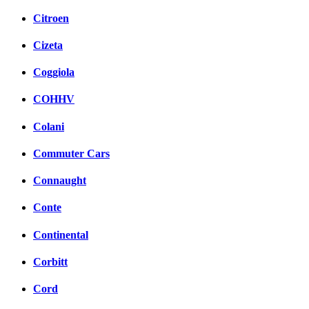
Citroen
Cizeta
Coggiola
COHHV
Colani
Commuter Cars
Connaught
Conte
Continental
Corbitt
Cord