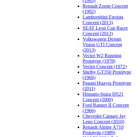
(1993)
Renault Zoom Concept
(1992)
Lamborghini Egoista
Concept (2013)
SEAT Leon Cup Racer
Concept (2013)
Volkswagen Design
Vision GTI Concept
(2013)
Vector W2 Running
Prototype (1978)
Vector Concept (1972)
Shelby GT350 Prototype
(1966)
Pagani Huayra Prototype
(2011)
Hispano-Suiza HS21
Concept (2000)
Ford Ranger II Concept
(1966)
Chevrolet Camaro Jay
Leno Concept (2010)
Renault Alpine A710
Prototype (1989)