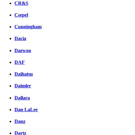
CR&S
Csepel
Cunningham
Dacia
Daewoo
DAF
Daihatsu
Daimler
Dallara
Dan LaLee
Danz
Dartz