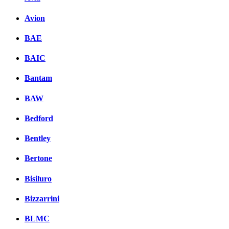
Avion
BAE
BAIC
Bantam
BAW
Bedford
Bentley
Bertone
Bisiluro
Bizzarrini
BLMC