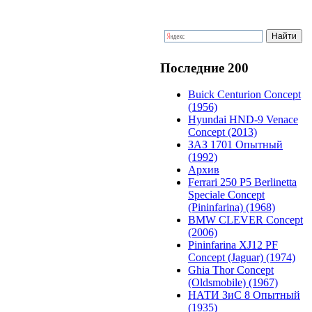
Последние 200
Buick Centurion Concept
(1956)
Hyundai HND-9 Venace
Concept (2013)
ЗАЗ 1701 Опытный
(1992)
Архив
Ferrari 250 P5 Berlinetta
Speciale Concept
(Pininfarina) (1968)
BMW CLEVER Concept
(2006)
Pininfarina XJ12 PF
Concept (Jaguar) (1974)
Ghia Thor Concept
(Oldsmobile) (1967)
НАТИ ЗиС 8 Опытный
(1935)