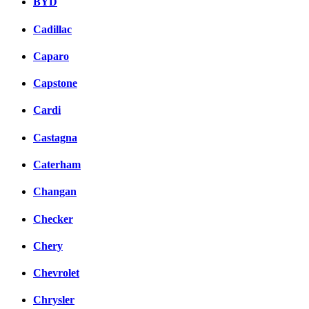
BYD
Cadillac
Caparo
Capstone
Cardi
Castagna
Caterham
Changan
Checker
Chery
Chevrolet
Chrysler