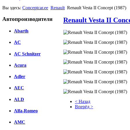
Вы здесь:
Conceptcar.ee
Renault
Renault Vesta II Concept (1987)
Автопроизводители
Renault Vesta II Conc
Abarth
AC
AC Schnitzer
Acura
Adler
AEC
ALD
< Назад
Вперёд >
Alfa-Romeo
Facebook
AMC
вКонтакте