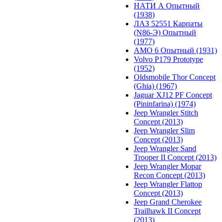
НАТИ А Опытный
(1938)
ЛАЗ 52551 Карпаты
(N86-Э) Опытный
(1977)
АМО 6 Опытный (1931)
Volvo P179 Prototype
(1952)
Oldsmobile Thor Concept
(Ghia) (1967)
Jaguar XJ12 PF Concept
(Pininfarina) (1974)
Jeep Wrangler Stitch
Concept (2013)
Jeep Wrangler Slim
Concept (2013)
Jeep Wrangler Sand
Trooper II Concept (2013)
Jeep Wrangler Mopar
Recon Concept (2013)
Jeep Wrangler Flattop
Concept (2013)
Jeep Grand Cherokee
Trailhawk II Concept
(2013)