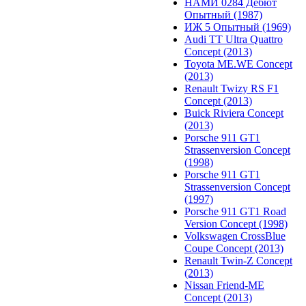
НАМИ 0284 Дебют
Опытный (1987)
ИЖ 5 Опытный (1969)
Audi TT Ultra Quattro
Concept (2013)
Toyota ME.WE Concept
(2013)
Renault Twizy RS F1
Concept (2013)
Buick Riviera Concept
(2013)
Porsche 911 GT1
Strassenversion Concept
(1998)
Porsche 911 GT1
Strassenversion Concept
(1997)
Porsche 911 GT1 Road
Version Concept (1998)
Volkswagen CrossBlue
Coupe Concept (2013)
Renault Twin-Z Concept
(2013)
Nissan Friend-ME
Concept (2013)