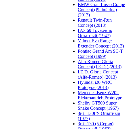
BMW Gran Lusso Coupe
Concept (Pininfarina)
(2013)
Renault Twin-Run
Concept (2013)
ГАЗ 69 Труженик
Опытный (1947)
Valmet Eva Range
Extender Concept (2013)
Pontiac Grand Am SC-T
Concept (1999)
Alfa-Romeo Gloria
Concept (I.E.D.) (2013)
I.E.D. Gloria Concept
(Alfa-Romeo) (2013)
Hyundai i20 WRC
Prototype (2013)
Mercedes-Benz W202
Elektroantrieb Prototype
Shelby GT500 Super
Snake Concept (1967)
ЗиЛ 130ГУ Опытный
(1977)
ЗиЛ 130 (5 Серия)
Опытный (1962)