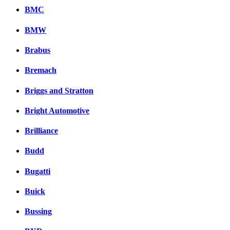
BMC
BMW
Brabus
Bremach
Briggs and Stratton
Bright Automotive
Brilliance
Budd
Bugatti
Buick
Bussing