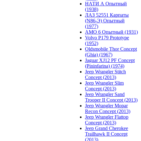
НАТИ А Опытный
(1938)
ЛАЗ 52551 Карпаты
(N86-Э) Опытный
(1977)
АМО 6 Опытный (1931)
Volvo P179 Prototype
(1952)
Oldsmobile Thor Concept
(Ghia) (1967)
Jaguar XJ12 PF Concept
(Pininfarina) (1974)
Jeep Wrangler Stitch
Concept (2013)
Jeep Wrangler Slim
Concept (2013)
Jeep Wrangler Sand
Trooper II Concept (2013)
Jeep Wrangler Mopar
Recon Concept (2013)
Jeep Wrangler Flattop
Concept (2013)
Jeep Grand Cherokee
Trailhawk II Concept
(2013)