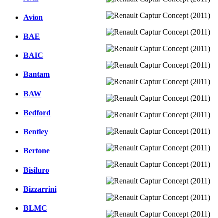
Avion
BAE
BAIC
Bantam
BAW
Bedford
Bentley
Bertone
Bisiluro
Bizzarrini
BLMC