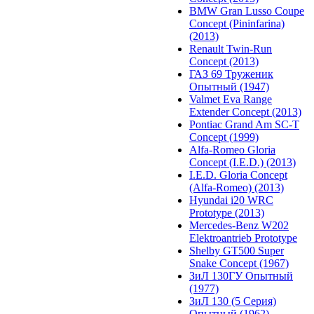
BMW Gran Lusso Coupe
Concept (Pininfarina)
(2013)
Renault Twin-Run
Concept (2013)
ГАЗ 69 Труженик
Опытный (1947)
Valmet Eva Range
Extender Concept (2013)
Pontiac Grand Am SC-T
Concept (1999)
Alfa-Romeo Gloria
Concept (I.E.D.) (2013)
I.E.D. Gloria Concept
(Alfa-Romeo) (2013)
Hyundai i20 WRC
Prototype (2013)
Mercedes-Benz W202
Elektroantrieb Prototype
Shelby GT500 Super
Snake Concept (1967)
ЗиЛ 130ГУ Опытный
(1977)
ЗиЛ 130 (5 Серия)
Опытный (1962)