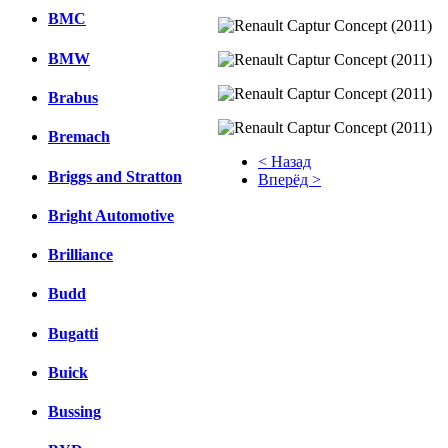
BMC
BMW
Brabus
Bremach
< Назад
Briggs and Stratton
Вперёд >
Facebook
Bright Automotive
вКонтакте
Brilliance
Комментарии вКонтакте
Budd
Bugatti
Buick
Bussing