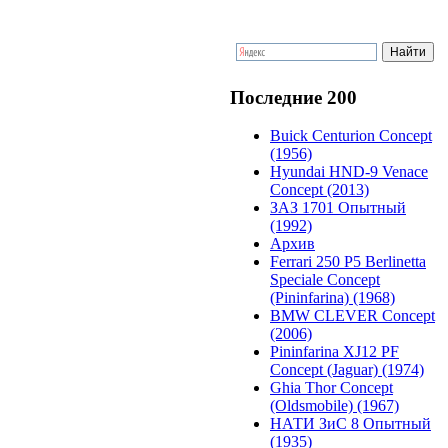
Последние 200
Buick Centurion Concept
(1956)
Hyundai HND-9 Venace
Concept (2013)
ЗАЗ 1701 Опытный
(1992)
Архив
Ferrari 250 P5 Berlinetta
Speciale Concept
(Pininfarina) (1968)
BMW CLEVER Concept
(2006)
Pininfarina XJ12 PF
Concept (Jaguar) (1974)
Ghia Thor Concept
(Oldsmobile) (1967)
НАТИ ЗиС 8 Опытный
(1935)