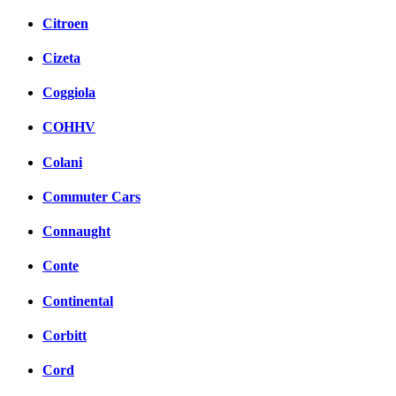
Citroen
Cizeta
Coggiola
COHHV
Colani
Commuter Cars
Connaught
Conte
Continental
Corbitt
Cord