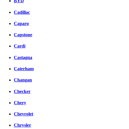
BYD
Cadillac
Caparo
Capstone
Cardi
Castagna
Caterham
Changan
Checker
Chery
Chevrolet
Chrysler