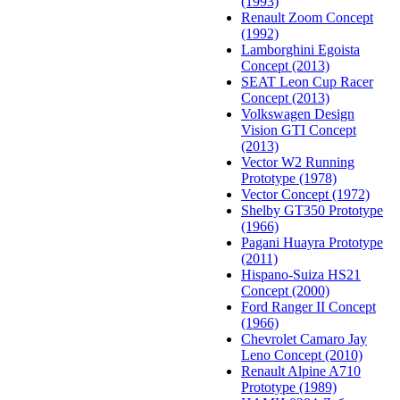
(1993)
Renault Zoom Concept
(1992)
Lamborghini Egoista
Concept (2013)
SEAT Leon Cup Racer
Concept (2013)
Volkswagen Design
Vision GTI Concept
(2013)
Vector W2 Running
Prototype (1978)
Vector Concept (1972)
Shelby GT350 Prototype
(1966)
Pagani Huayra Prototype
(2011)
Hispano-Suiza HS21
Concept (2000)
Ford Ranger II Concept
(1966)
Chevrolet Camaro Jay
Leno Concept (2010)
Renault Alpine A710
Prototype (1989)