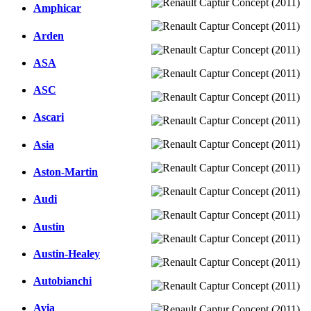
Amphicar
Arden
ASA
ASC
Ascari
Asia
Aston-Martin
Audi
Austin
Austin-Healey
Autobianchi
Avia