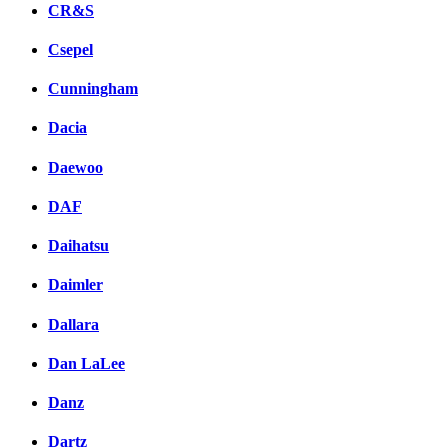
CR&S
Csepel
Cunningham
Dacia
Daewoo
DAF
Daihatsu
Daimler
Dallara
Dan LaLee
Danz
Dartz