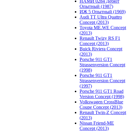
НАМИ 0284 Дебют
Опытный (1987)
ИЖ 5 Опытный (1969)
Audi TT Ultra Quattro
Concept (2013)
Toyota ME.WE Concept
(2013)
Renault Twizy RS F1
Concept (2013)
Buick Riviera Concept
(2013)
Porsche 911 GT1
Strassenversion Concept
(1998)
Porsche 911 GT1
Strassenversion Concept
(1997)
Porsche 911 GT1 Road
Version Concept (1998)
Volkswagen CrossBlue
Coupe Concept (2013)
Renault Twin-Z Concept
(2013)
Nissan Friend-ME
Concept (2013)