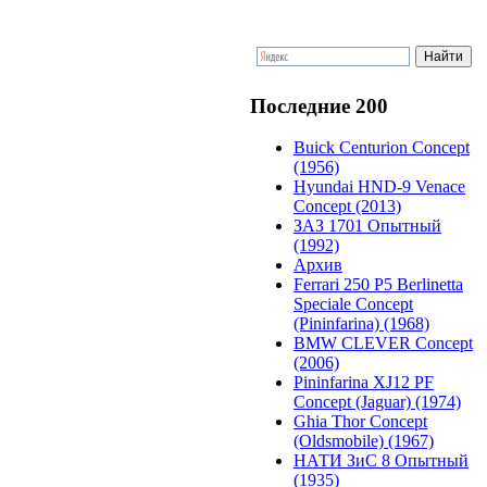
Последние 200
Buick Centurion Concept
(1956)
Hyundai HND-9 Venace
Concept (2013)
ЗАЗ 1701 Опытный
(1992)
Архив
Ferrari 250 P5 Berlinetta
Speciale Concept
(Pininfarina) (1968)
BMW CLEVER Concept
(2006)
Pininfarina XJ12 PF
Concept (Jaguar) (1974)
Ghia Thor Concept
(Oldsmobile) (1967)
НАТИ ЗиС 8 Опытный
(1935)