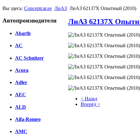
Вы здесь:
Conceptcar.ee
ЛиАЗ
ЛиАЗ 62137Х Опытный (2010)
Автопроизводители
ЛиАЗ 62137Х Опытны
Abarth
AC
AC Schnitzer
Acura
Adler
AEC
< Назад
Вперёд >
ALD
Facebook
Alfa-Romeo
вКонтакте
AMC
Комментарии вКонтакте