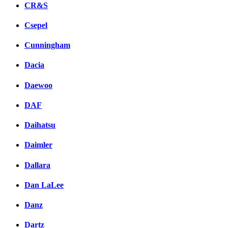
CR&S
Csepel
Cunningham
Dacia
Daewoo
DAF
Daihatsu
Daimler
Dallara
Dan LaLee
Danz
Dartz