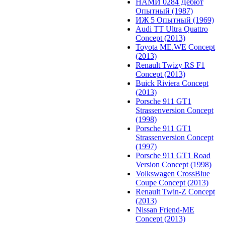
НАМИ 0284 Дебют
Опытный (1987)
ИЖ 5 Опытный (1969)
Audi TT Ultra Quattro
Concept (2013)
Toyota ME.WE Concept
(2013)
Renault Twizy RS F1
Concept (2013)
Buick Riviera Concept
(2013)
Porsche 911 GT1
Strassenversion Concept
(1998)
Porsche 911 GT1
Strassenversion Concept
(1997)
Porsche 911 GT1 Road
Version Concept (1998)
Volkswagen CrossBlue
Coupe Concept (2013)
Renault Twin-Z Concept
(2013)
Nissan Friend-ME
Concept (2013)