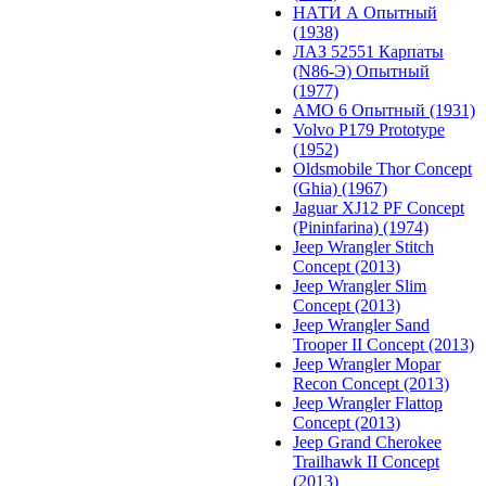
НАТИ А Опытный
(1938)
ЛАЗ 52551 Карпаты
(N86-Э) Опытный
(1977)
АМО 6 Опытный (1931)
Volvo P179 Prototype
(1952)
Oldsmobile Thor Concept
(Ghia) (1967)
Jaguar XJ12 PF Concept
(Pininfarina) (1974)
Jeep Wrangler Stitch
Concept (2013)
Jeep Wrangler Slim
Concept (2013)
Jeep Wrangler Sand
Trooper II Concept (2013)
Jeep Wrangler Mopar
Recon Concept (2013)
Jeep Wrangler Flattop
Concept (2013)
Jeep Grand Cherokee
Trailhawk II Concept
(2013)