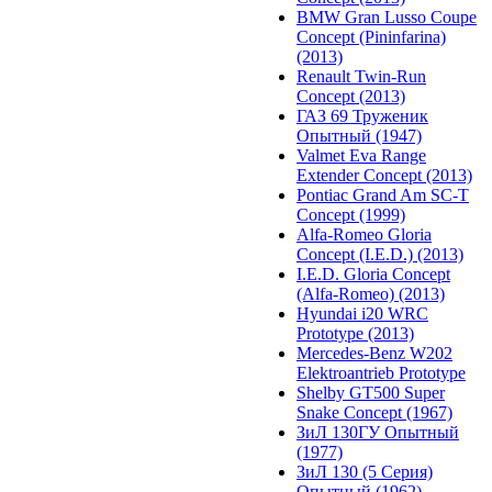
BMW Gran Lusso Coupe
Concept (Pininfarina)
(2013)
Renault Twin-Run
Concept (2013)
ГАЗ 69 Труженик
Опытный (1947)
Valmet Eva Range
Extender Concept (2013)
Pontiac Grand Am SC-T
Concept (1999)
Alfa-Romeo Gloria
Concept (I.E.D.) (2013)
I.E.D. Gloria Concept
(Alfa-Romeo) (2013)
Hyundai i20 WRC
Prototype (2013)
Mercedes-Benz W202
Elektroantrieb Prototype
Shelby GT500 Super
Snake Concept (1967)
ЗиЛ 130ГУ Опытный
(1977)
ЗиЛ 130 (5 Серия)
Опытный (1962)