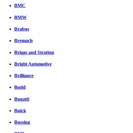
BMC
BMW
Brabus
Bremach
Briggs and Stratton
Bright Automotive
Brilliance
Budd
Bugatti
Buick
Bussing