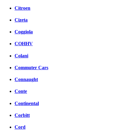
Citroen
Cizeta
Coggiola
COHHV
Colani
Commuter Cars
Connaught
Conte
Continental
Corbitt
Cord