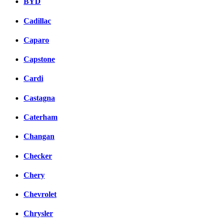
BYD
Cadillac
Caparo
Capstone
Cardi
Castagna
Caterham
Changan
Checker
Chery
Chevrolet
Chrysler