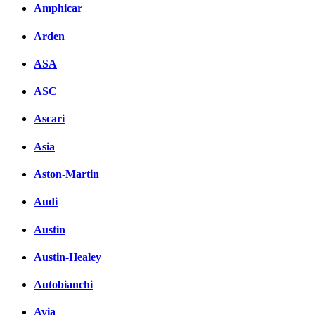
Amphicar
Arden
ASA
ASC
Ascari
Asia
Aston-Martin
Audi
Austin
Austin-Healey
Autobianchi
Avia