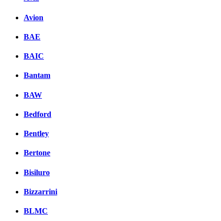
Avion
BAE
BAIC
Bantam
BAW
Bedford
Bentley
Bertone
Bisiluro
Bizzarrini
BLMC