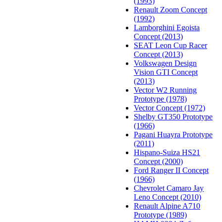
(1993)
Renault Zoom Concept
(1992)
Lamborghini Egoista
Concept (2013)
SEAT Leon Cup Racer
Concept (2013)
Volkswagen Design
Vision GTI Concept
(2013)
Vector W2 Running
Prototype (1978)
Vector Concept (1972)
Shelby GT350 Prototype
(1966)
Pagani Huayra Prototype
(2011)
Hispano-Suiza HS21
Concept (2000)
Ford Ranger II Concept
(1966)
Chevrolet Camaro Jay
Leno Concept (2010)
Renault Alpine A710
Prototype (1989)