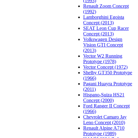
(1993)
Renault Zoom Concept
(1992)
Lamborghini Egoista
Concept (2013)
SEAT Leon Cup Racer
Concept (2013)
Volkswagen Design
Vision GTI Concept
(2013)
Vector W2 Running
Prototype (1978)
Vector Concept (1972)
Shelby GT350 Prototype
(1966)
Pagani Huayra Prototype
(2011)
Hispano-Suiza HS21
Concept (2000)
Ford Ranger II Concept
(1966)
Chevrolet Camaro Jay
Leno Concept (2010)
Renault Alpine A710
Prototype (1989)