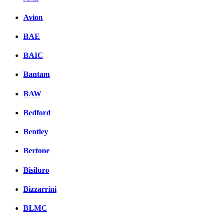
Avion
BAE
BAIC
Bantam
BAW
Bedford
Bentley
Bertone
Bisiluro
Bizzarrini
BLMC