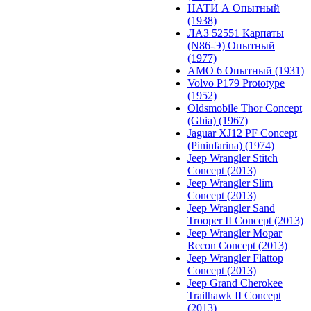
НАТИ А Опытный
(1938)
ЛАЗ 52551 Карпаты
(N86-Э) Опытный
(1977)
АМО 6 Опытный (1931)
Volvo P179 Prototype
(1952)
Oldsmobile Thor Concept
(Ghia) (1967)
Jaguar XJ12 PF Concept
(Pininfarina) (1974)
Jeep Wrangler Stitch
Concept (2013)
Jeep Wrangler Slim
Concept (2013)
Jeep Wrangler Sand
Trooper II Concept (2013)
Jeep Wrangler Mopar
Recon Concept (2013)
Jeep Wrangler Flattop
Concept (2013)
Jeep Grand Cherokee
Trailhawk II Concept
(2013)