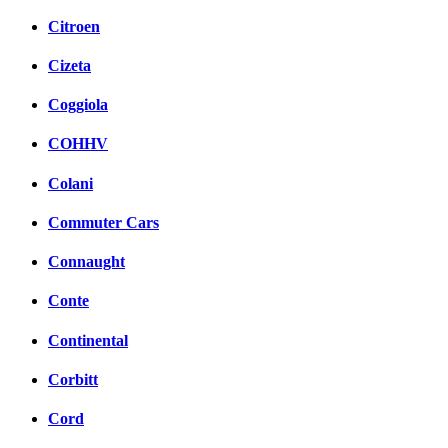
Citroen
Cizeta
Coggiola
COHHV
Colani
Commuter Cars
Connaught
Conte
Continental
Corbitt
Cord