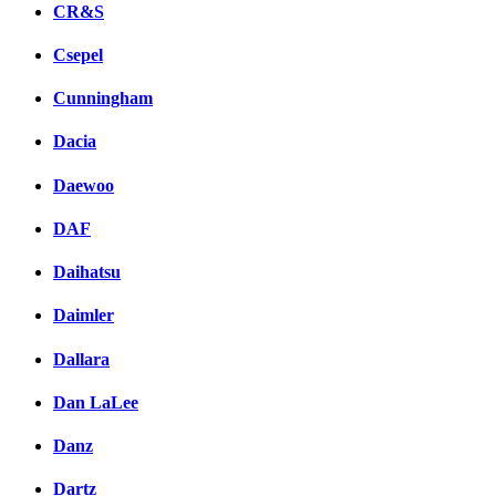
CR&S
Csepel
Cunningham
Dacia
Daewoo
DAF
Daihatsu
Daimler
Dallara
Dan LaLee
Danz
Dartz