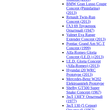
BMW Gran Lusso Coupe
Concept (Pininfarina)
(2013)
Renault Twin-Run
Concept (2013)
ГАЗ 69 Труженик
Опытный (1947)
Valmet Eva Range
Extender Concept (2013)
Pontiac Grand Am SC-T
Concept (1999)
Alfa-Romeo Gloria
Concept (I.E.D.) (2013)
I.E.D. Gloria Concept
(Alfa-Romeo) (2013)
Hyundai i20 WRC
Prototype (2013)
Mercedes-Benz W202
Elektroantrieb Prototype
Shelby GT500 Super
Snake Concept (1967)
ЗиЛ 130ГУ Опытный
(1977)
ЗиЛ 130 (5 Серия)
Опытный (1962)