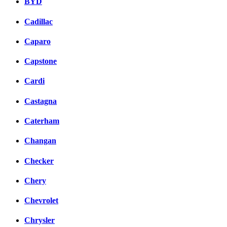
BYD
Cadillac
Caparo
Capstone
Cardi
Castagna
Caterham
Changan
Checker
Chery
Chevrolet
Chrysler