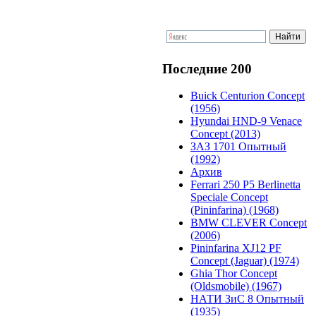
Последние 200
Buick Centurion Concept
(1956)
Hyundai HND-9 Venace
Concept (2013)
ЗАЗ 1701 Опытный
(1992)
Архив
Ferrari 250 P5 Berlinetta
Speciale Concept
(Pininfarina) (1968)
BMW CLEVER Concept
(2006)
Pininfarina XJ12 PF
Concept (Jaguar) (1974)
Ghia Thor Concept
(Oldsmobile) (1967)
НАТИ ЗиС 8 Опытный
(1935)