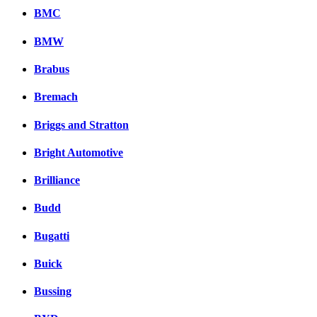
BMC
BMW
Brabus
Bremach
Briggs and Stratton
Bright Automotive
Brilliance
Budd
Bugatti
Buick
Bussing