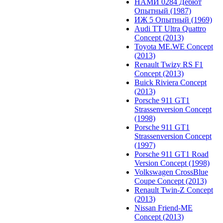
НАМИ 0284 Дебют
Опытный (1987)
ИЖ 5 Опытный (1969)
Audi TT Ultra Quattro
Concept (2013)
Toyota ME.WE Concept
(2013)
Renault Twizy RS F1
Concept (2013)
Buick Riviera Concept
(2013)
Porsche 911 GT1
Strassenversion Concept
(1998)
Porsche 911 GT1
Strassenversion Concept
(1997)
Porsche 911 GT1 Road
Version Concept (1998)
Volkswagen CrossBlue
Coupe Concept (2013)
Renault Twin-Z Concept
(2013)
Nissan Friend-ME
Concept (2013)