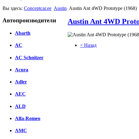
Вы здесь:
Conceptcar.ee
Austin
Austin Ant 4WD Prototype (1968)
Автопроизводители
Austin Ant 4WD Proto
Abarth
< Назад
AC
Facebook
AC Schnitzer
вКонтакте
Acura
Комментарии вКонтакте
Adler
AEC
ALD
Alfa-Romeo
AMC