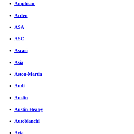
Amphicar
Arden
ASA
ASC
Ascari
Asia
Aston-Martin
Audi
Austin
Austin-Healey
Autobianchi
Avia