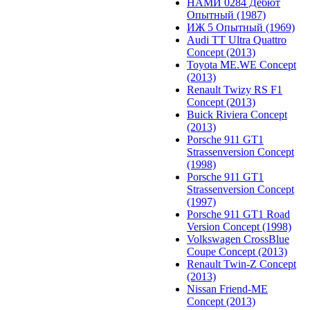
НАМИ 0284 Дебют
Опытный (1987)
ИЖ 5 Опытный (1969)
Audi TT Ultra Quattro
Concept (2013)
Toyota ME.WE Concept
(2013)
Renault Twizy RS F1
Concept (2013)
Buick Riviera Concept
(2013)
Porsche 911 GT1
Strassenversion Concept
(1998)
Porsche 911 GT1
Strassenversion Concept
(1997)
Porsche 911 GT1 Road
Version Concept (1998)
Volkswagen CrossBlue
Coupe Concept (2013)
Renault Twin-Z Concept
(2013)
Nissan Friend-ME
Concept (2013)