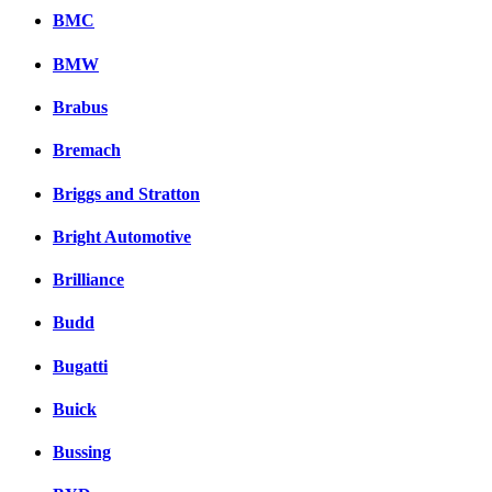
BMC
BMW
Brabus
Bremach
Briggs and Stratton
Bright Automotive
Brilliance
Budd
Bugatti
Buick
Bussing