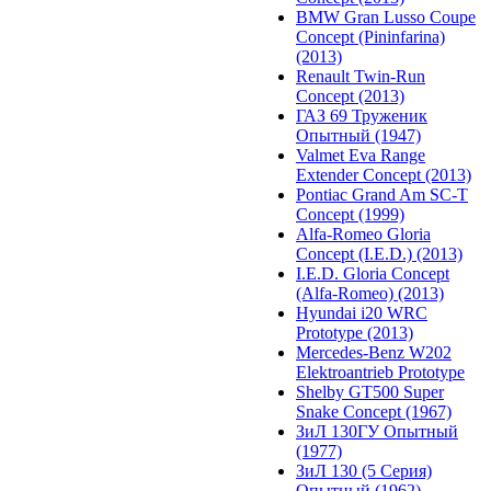
BMW Gran Lusso Coupe
Concept (Pininfarina)
(2013)
Renault Twin-Run
Concept (2013)
ГАЗ 69 Труженик
Опытный (1947)
Valmet Eva Range
Extender Concept (2013)
Pontiac Grand Am SC-T
Concept (1999)
Alfa-Romeo Gloria
Concept (I.E.D.) (2013)
I.E.D. Gloria Concept
(Alfa-Romeo) (2013)
Hyundai i20 WRC
Prototype (2013)
Mercedes-Benz W202
Elektroantrieb Prototype
Shelby GT500 Super
Snake Concept (1967)
ЗиЛ 130ГУ Опытный
(1977)
ЗиЛ 130 (5 Серия)
Опытный (1962)