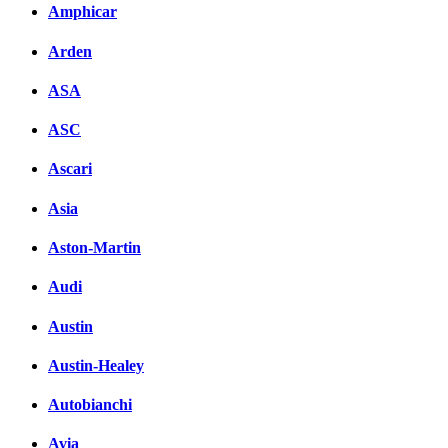
Amphicar
Arden
ASA
ASC
Ascari
Asia
Aston-Martin
Audi
Austin
Austin-Healey
Autobianchi
Avia