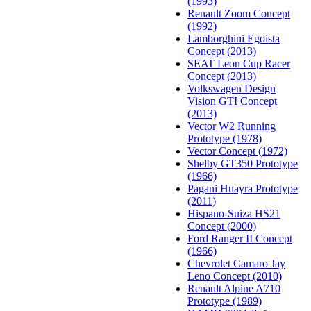
(1993)
Renault Zoom Concept
(1992)
Lamborghini Egoista
Concept (2013)
SEAT Leon Cup Racer
Concept (2013)
Volkswagen Design
Vision GTI Concept
(2013)
Vector W2 Running
Prototype (1978)
Vector Concept (1972)
Shelby GT350 Prototype
(1966)
Pagani Huayra Prototype
(2011)
Hispano-Suiza HS21
Concept (2000)
Ford Ranger II Concept
(1966)
Chevrolet Camaro Jay
Leno Concept (2010)
Renault Alpine A710
Prototype (1989)