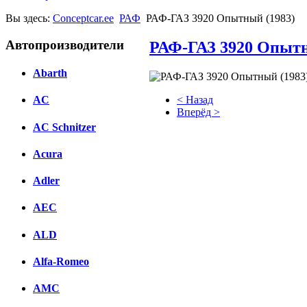
Вы здесь:
Conceptcar.ee
РАФ
РАФ-ГАЗ 3920 Опытный (1983)
Автопроизводители
РАФ-ГАЗ 3920 Опытн
Abarth
< Назад
AC
Вперёд >
AC Schnitzer
Facebook
Acura
вКонтакте
Комментарии вКонтакте
Adler
AEC
ALD
Alfa-Romeo
AMC