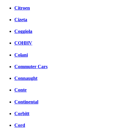
Citroen
Cizeta
Coggiola
COHHV
Colani
Commuter Cars
Connaught
Conte
Continental
Corbitt
Cord