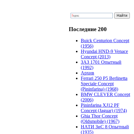
Последние 200
Buick Centurion Concept
(1956)
Hyundai HND-9 Venace
Concept (2013)
ЗАЗ 1701 Опытный
(1992)
Архив
Ferrari 250 P5 Berlinetta
Speciale Concept
(Pininfarina) (1968)
BMW CLEVER Concept
(2006)
Pininfarina XJ12 PF
Concept (Jaguar) (1974)
Ghia Thor Concept
(Oldsmobile) (1967)
НАТИ ЗиС 8 Опытный
(1935)