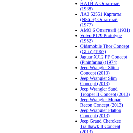
НАТИ А Опытный
(1938)
ЛАЗ 52551 Карпаты
(N86-Э) Опытный
(1977)
АМО 6 Опытный (1931)
Volvo P179 Prototype
(1952)
Oldsmobile Thor Concept
(Ghia) (1967)
Jaguar XJ12 PF Concept
(Pininfarina) (1974)
Jeep Wrangler Stitch
Concept (2013)
Jeep Wrangler Slim
Concept (2013)
Jeep Wrangler Sand
Trooper II Concept (2013)
Jeep Wrangler Mopar
Recon Concept (2013)
Jeep Wrangler Flattop
Concept (2013)
Jeep Grand Cherokee
Trailhawk II Concept
(2013)