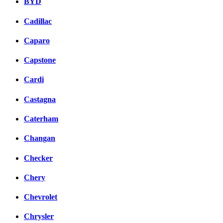
BYD
Cadillac
Caparo
Capstone
Cardi
Castagna
Caterham
Changan
Checker
Chery
Chevrolet
Chrysler