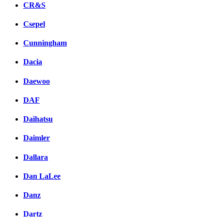
CR&S
Csepel
Cunningham
Dacia
Daewoo
DAF
Daihatsu
Daimler
Dallara
Dan LaLee
Danz
Dartz