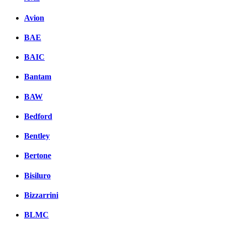
Avion
BAE
BAIC
Bantam
BAW
Bedford
Bentley
Bertone
Bisiluro
Bizzarrini
BLMC