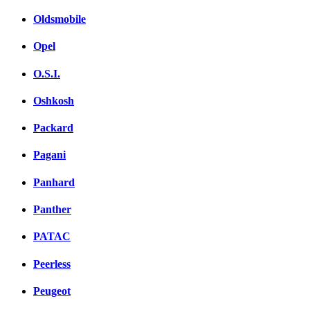
Oldsmobile
Opel
O.S.I.
Oshkosh
Packard
Pagani
Panhard
Panther
PATAC
Peerless
Peugeot