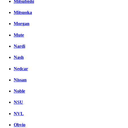
Mitsubishi
Mitsuoka
Morgan
Mute
Nardi
Nash
Nedcar
Nissan
Noble
NSU
NVL
Obvio