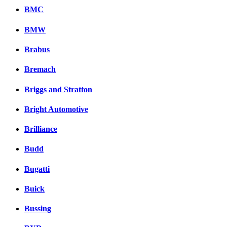
BMC
BMW
Brabus
Bremach
Briggs and Stratton
Bright Automotive
Brilliance
Budd
Bugatti
Buick
Bussing