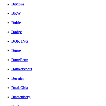
DiMora
DKW
Doble
Dodge
DOK-ING
Dome
DongFeng
Donkervoort
Dornier
Dual-Ghia
Duesenberg