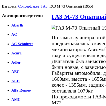
Вы здесь:
Conceptcar.ee
ГАЗ
ГАЗ М-73 Опытный (1955)
Автопроизводители
ГАЗ М-73 Опытный
Abarth
AC
По замыслу автора это
предназначалась в каче
AC Schnitzer
механизаторов. Автомо
Acura
году и существовал в дв
Двигатель быз заимство
Adler
были новые, с зависимо
AEC
Габариты автомобиля: д
1660мм, высота - 1655м
ALD
колес - 1355мм, задних
составляла 1070кг.
Alfa-Romeo
По проходимости ГАЗ-М
AMC
М72.