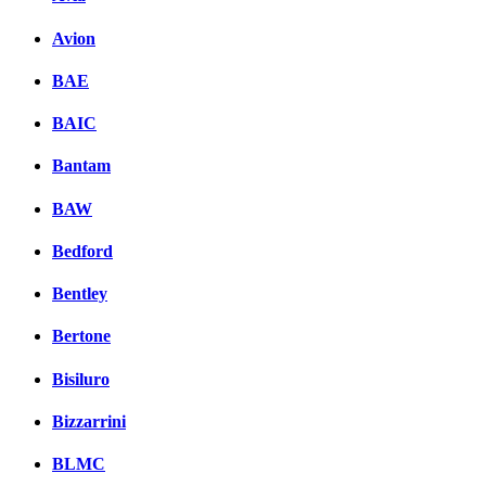
Avion
BAE
BAIC
Bantam
BAW
Bedford
Bentley
Bertone
Bisiluro
Bizzarrini
BLMC