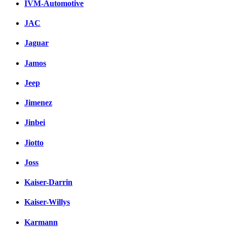
IVM-Automotive
JAC
Jaguar
Jamos
Jeep
Jimenez
Jinbei
Jiotto
Joss
Kaiser-Darrin
Kaiser-Willys
Karmann