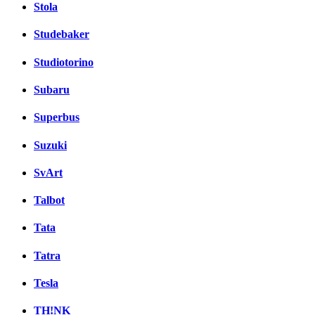
Stola
Studebaker
Studiotorino
Subaru
Superbus
Suzuki
SvArt
Talbot
Tata
Tatra
Tesla
TH!NK