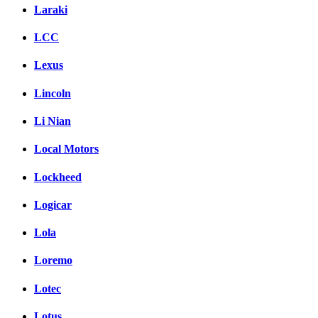
Laraki
LCC
Lexus
Lincoln
Li Nian
Local Motors
Lockheed
Logicar
Lola
Loremo
Lotec
Lotus