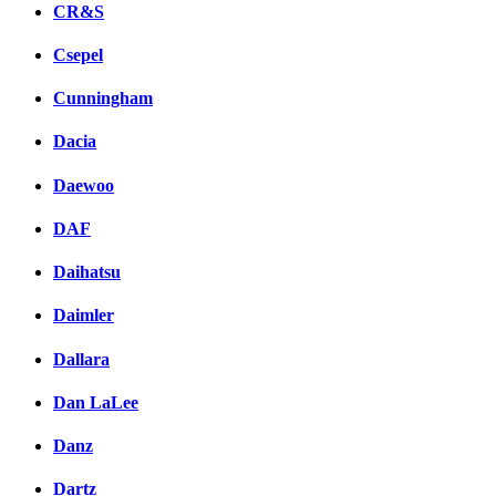
CR&S
Csepel
Cunningham
Dacia
Daewoo
DAF
Daihatsu
Daimler
Dallara
Dan LaLee
Danz
Dartz