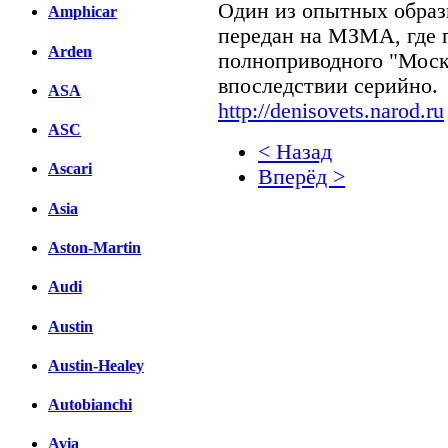
Один из опытных образ
Amphicar
передан на МЗМА, где 
Arden
полноприводного "Моск
впоследствии серийно.
ASA
http://denisovets.narod.ru
ASC
< Назад
Ascari
Вперёд >
Asia
Facebook
Aston-Martin
вКонтакте
Комментарии вКонтакт
Audi
Austin
Austin-Healey
Autobianchi
Avia