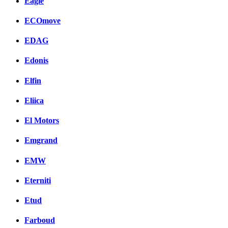
Eagle
ECOmove
EDAG
Edonis
Elfin
Eliica
El Motors
Emgrand
EMW
Eterniti
Etud
Farboud