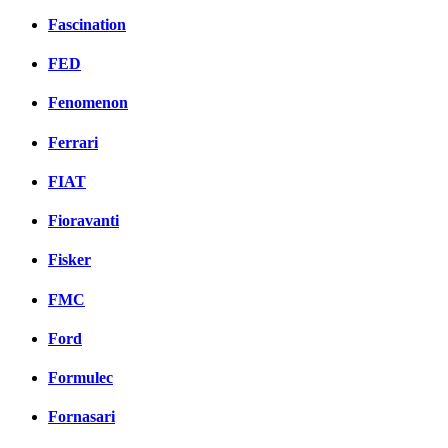
Fascination
FED
Fenomenon
Ferrari
FIAT
Fioravanti
Fisker
FMC
Ford
Formulec
Fornasari