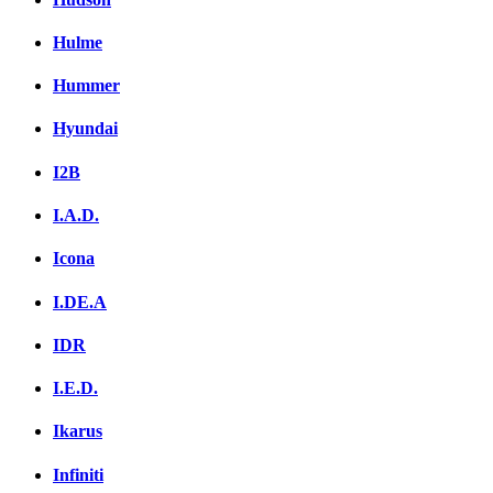
Hulme
Hummer
Hyundai
I2B
I.A.D.
Icona
I.DE.A
IDR
I.E.D.
Ikarus
Infiniti