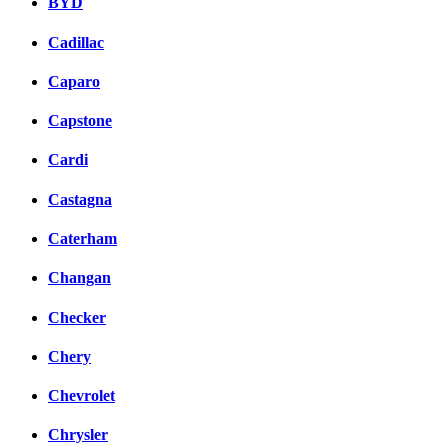
BYD
Cadillac
Caparo
Capstone
Cardi
Castagna
Caterham
Changan
Checker
Chery
Chevrolet
Chrysler