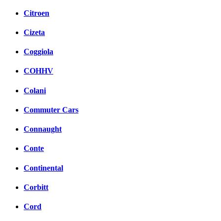
Citroen
Cizeta
Coggiola
COHHV
Colani
Commuter Cars
Connaught
Conte
Continental
Corbitt
Cord