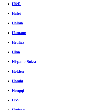
H&R
Hafei
Haima
Hamann
Heuliez
Hino
Hispano-Suiza
Holden
Honda
Hongqi
HSV
Hudson