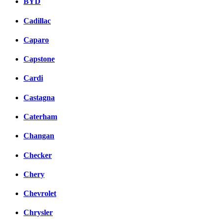
BYD
Cadillac
Caparo
Capstone
Cardi
Castagna
Caterham
Changan
Checker
Chery
Chevrolet
Chrysler