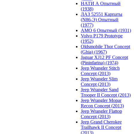
НАТИ А Опытный
(1938)
ЛАЗ 52551 Карпаты
(N86-Э) Опытный
(1977)
АМО 6 Опытный (1931)
Volvo P179 Prototype
(1952)
Oldsmobile Thor Concept
(Ghia) (1967)
Jaguar XJ12 PF Concept
(Pininfarina) (1974)
Jeep Wrangler Stitch
Concept (2013)
Jeep Wrangler Slim
Concept (2013)
Jeep Wrangler Sand
Trooper II Concept (2013)
Jeep Wrangler Mopar
Recon Concept (2013)
Jeep Wrangler Flattop
Concept (2013)
Jeep Grand Cherokee
Trailhawk II Concept
(2013)