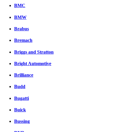
BMC
BMW
Brabus
Bremach
Briggs and Stratton
Bright Automotive
Brilliance
Budd
Bugatti
Buick
Bussing