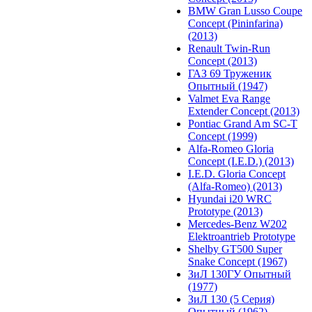
BMW Gran Lusso Coupe
Concept (Pininfarina)
(2013)
Renault Twin-Run
Concept (2013)
ГАЗ 69 Труженик
Опытный (1947)
Valmet Eva Range
Extender Concept (2013)
Pontiac Grand Am SC-T
Concept (1999)
Alfa-Romeo Gloria
Concept (I.E.D.) (2013)
I.E.D. Gloria Concept
(Alfa-Romeo) (2013)
Hyundai i20 WRC
Prototype (2013)
Mercedes-Benz W202
Elektroantrieb Prototype
Shelby GT500 Super
Snake Concept (1967)
ЗиЛ 130ГУ Опытный
(1977)
ЗиЛ 130 (5 Серия)
Опытный (1962)