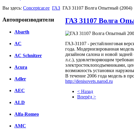
Вы здесь:
Conceptcar.ee
ГАЗ
ГАЗ 31107 Волга Опытный (2004)
Автопроизводители
ГАЗ 31107 Волга Опы
Abarth
ГАЗ-31107 - рестайлинговая верс
AC
года. Модернизированная модель
дизайном салона и новой задней
AC Schnitzer
л.с.), удовлетворяющим требован
электростеклоподъемниками, це
Acura
возможность установки наружных
В течение 2006 года модель в пр
Adler
http://denisovets.narod.ru
AEC
< Назад
Вперёд >
ALD
Facebook
Alfa-Romeo
вКонтакте
Комментарии вКонтакте
AMC