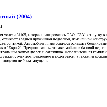
тный (2004)
ия модели 31105, которая планировалась ОАО "ГАЗ" к запуску в 
, отличается задней пружинной подвеской, измененной констру
 светооптикой. Автомобиль планировалось оснащать бензиновым
иям "Евро-2". Предполагалось, что автомобиль в базовой версии
нтральным замком дверей и багажника. Дополнительная комплек
 зеркал с электроуправлением и подогревом, а также легкоспла
оизводство не была запущена.