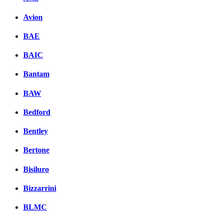
Avion
BAE
BAIC
Bantam
BAW
Bedford
Bentley
Bertone
Bisiluro
Bizzarrini
BLMC