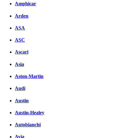
Amphicar
Arden
ASA
ASC
Ascari
Asia
Aston-Martin
Audi
Austin
Austin-Healey
Autobianchi
Avia