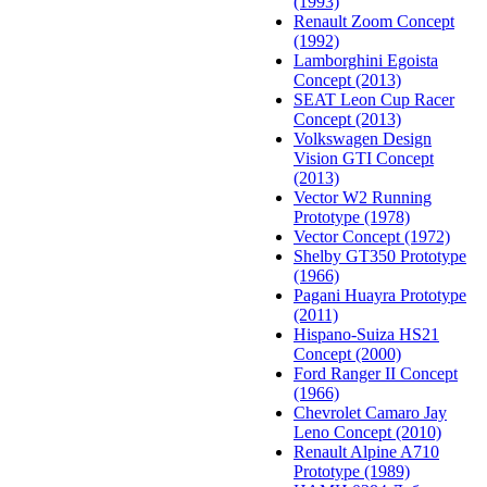
(1993)
Renault Zoom Concept
(1992)
Lamborghini Egoista
Concept (2013)
SEAT Leon Cup Racer
Concept (2013)
Volkswagen Design
Vision GTI Concept
(2013)
Vector W2 Running
Prototype (1978)
Vector Concept (1972)
Shelby GT350 Prototype
(1966)
Pagani Huayra Prototype
(2011)
Hispano-Suiza HS21
Concept (2000)
Ford Ranger II Concept
(1966)
Chevrolet Camaro Jay
Leno Concept (2010)
Renault Alpine A710
Prototype (1989)