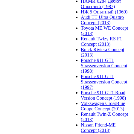
НАМИ 0284 Дебют
Опытный (1987)
ИЖ 5 Опытный (1969)
Audi TT Ultra Quattro
Concept (2013)
Toyota ME.WE Concept
(2013)
Renault Twizy RS F1
Concept (2013)
Buick Riviera Concept
(2013)
Porsche 911 GT1
Strassenversion Concept
(1998)
Porsche 911 GT1
Strassenversion Concept
(1997)
Porsche 911 GT1 Road
Version Concept (1998)
Volkswagen CrossBlue
Coupe Concept (2013)
Renault Twin-Z Concept
(2013)
Nissan Friend-ME
Concept (2013)