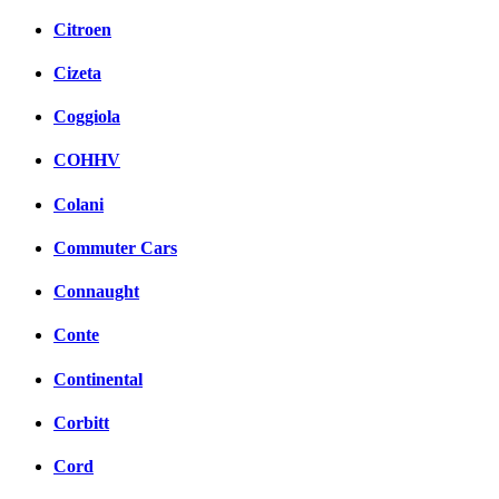
Citroen
Cizeta
Coggiola
COHHV
Colani
Commuter Cars
Connaught
Conte
Continental
Corbitt
Cord