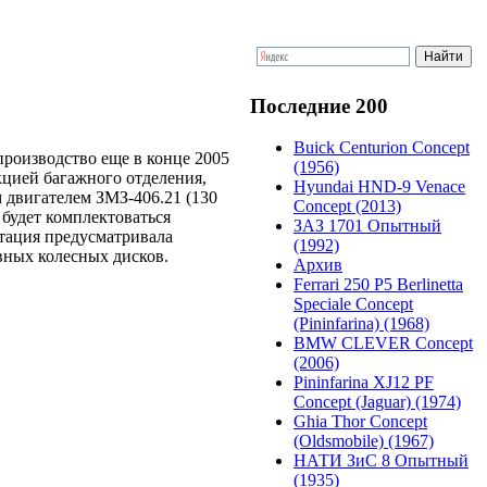
Последние 200
Buick Centurion Concept
производство еще в конце 2005
(1956)
кцией багажного отделения,
Hyundai HND-9 Venace
 двигателем ЗМЗ-406.21 (130
Concept (2013)
 будет комплектоваться
ЗАЗ 1701 Опытный
тация предусматривала
(1992)
вных колесных дисков.
Архив
Ferrari 250 P5 Berlinetta
Speciale Concept
(Pininfarina) (1968)
BMW CLEVER Concept
(2006)
Pininfarina XJ12 PF
Concept (Jaguar) (1974)
Ghia Thor Concept
(Oldsmobile) (1967)
НАТИ ЗиС 8 Опытный
(1935)