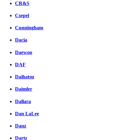
CR&S
Csepel
Cunningham
Dacia
Daewoo
DAF
Daihatsu
Daimler
Dallara
Dan LaLee
Danz
Dartz