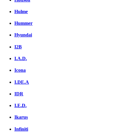
Hulme
Hummer
Hyundai
I2B
I.A.D.
Icona
I.DE.A
IDR
I.E.D.
Ikarus
Infiniti