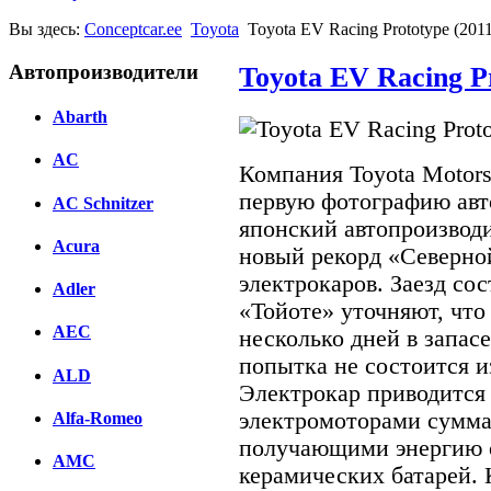
Вы здесь:
Conceptcar.ee
Toyota
Toyota EV Racing Prototype (201
Автопроизводители
Toyota EV Racing Pr
Abarth
AC
Компания Toyota Motor
первую фотографию авт
AC Schnitzer
японский автопроизводи
Acura
новый рекорд «Северно
электрокаров. Заезд сос
Adler
«Тойоте» уточняют, что
AEC
несколько дней в запасе
попытка не состоится и
ALD
Электрокар приводится
электромоторами сумма
Alfa-Romeo
получающими энергию о
AMC
керамических батарей. 