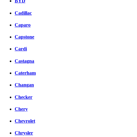
BYD
Cadillac
Caparo
Capstone
Cardi
Castagna
Caterham
Changan
Checker
Chery
Chevrolet
Chrysler