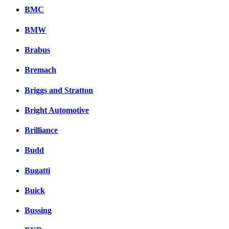
BMC
BMW
Brabus
Bremach
Briggs and Stratton
Bright Automotive
Brilliance
Budd
Bugatti
Buick
Bussing