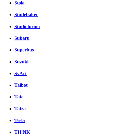
Stola
Studebaker
Studiotorino
Subaru
Superbus
Suzuki
SvArt
Talbot
Tata
Tatra
Tesla
TH!NK