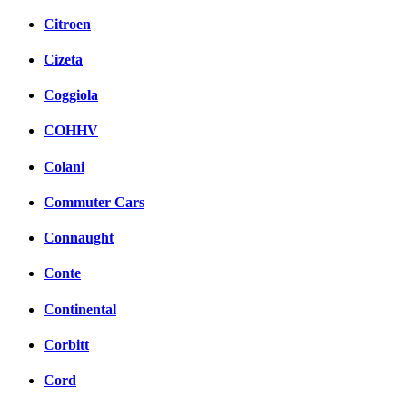
Citroen
Cizeta
Coggiola
COHHV
Colani
Commuter Cars
Connaught
Conte
Continental
Corbitt
Cord