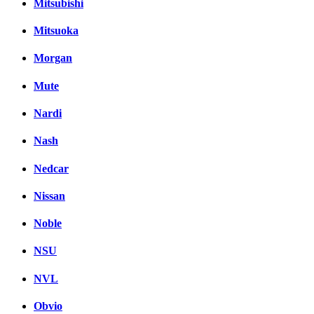
Mitsubishi
Mitsuoka
Morgan
Mute
Nardi
Nash
Nedcar
Nissan
Noble
NSU
NVL
Obvio