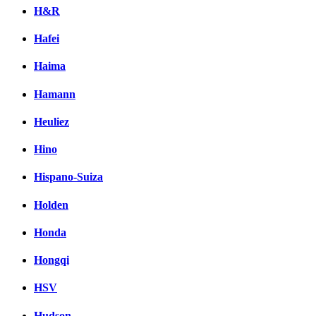
H&R
Hafei
Haima
Hamann
Heuliez
Hino
Hispano-Suiza
Holden
Honda
Hongqi
HSV
Hudson