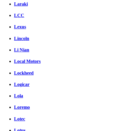
Laraki
LCC
Lexus
Lincoln
Li Nian
Local Motors
Lockheed
Logicar
Lola
Loremo
Lotec
Lotus