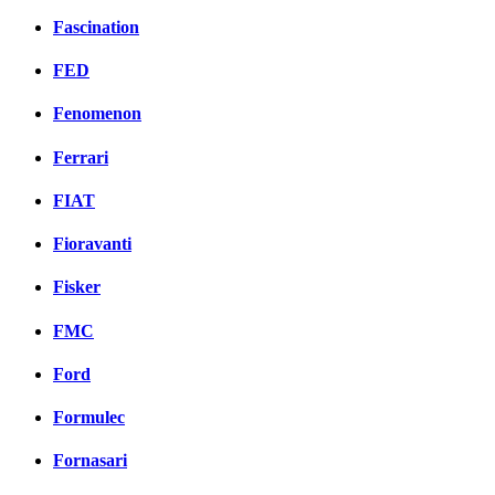
Fascination
FED
Fenomenon
Ferrari
FIAT
Fioravanti
Fisker
FMC
Ford
Formulec
Fornasari