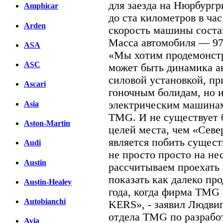
для заезда на Нюрбургр
Amphicar
до ста километров в ча
Arden
скорость машины состав
Масса автомобиля — 97
ASA
«Мы хотим продемонстр
ASC
может быть динамика а
силовой установкой, пр
Ascari
гоночным болидам, но 
электрическим машинам
Asia
TMG. И не существует б
Aston-Martin
целей места, чем «Севе
является побить сущес
Audi
не просто просто на не
Austin
рассчитываем проехать 
показать как далеко пр
Austin-Healey
года, когда фирма TMG 
Autobianchi
KERS», - заявил Людви
отдела TMG по разработ
Avia