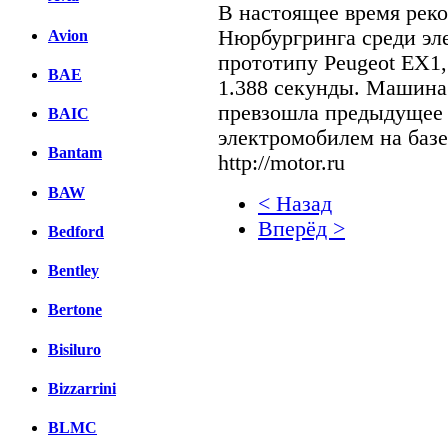
В настоящее время рек
Нюрбургринга среди эл
Avion
прототипу Peugeot EX1,
BAE
1.388 секунды. Машина 
превзошла предыдущее 
BAIC
электромобилем на базе
Bantam
http://motor.ru
BAW
< Назад
Вперёд >
Bedford
Facebook
Bentley
вКонтакте
Bertone
Комментарии вКонтакт
Bisiluro
Bizzarrini
BLMC