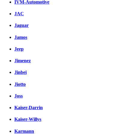
IVM-Automotive
JAC
Jaguar
Jamos
Jeep
Jimenez
Jinbei
Jiotto
Joss
Kaiser-Darrin
Kaiser-Willys
Karmann