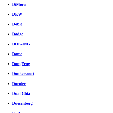
DiMora
DKW
Doble
Dodge
DOK-ING
Dome
DongFeng
Donkervoort
Dornier
Dual-Ghia
Duesenberg