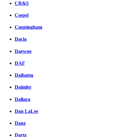
CR&S
Csepel
Cunningham
Dacia
Daewoo
DAF
Daihatsu
Daimler
Dallara
Dan LaLee
Danz
Dartz