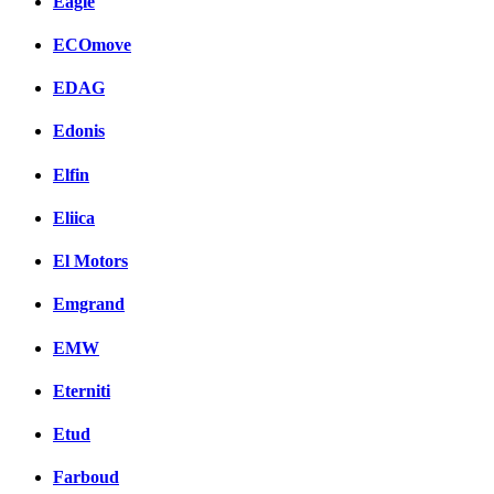
Eagle
ECOmove
EDAG
Edonis
Elfin
Eliica
El Motors
Emgrand
EMW
Eterniti
Etud
Farboud