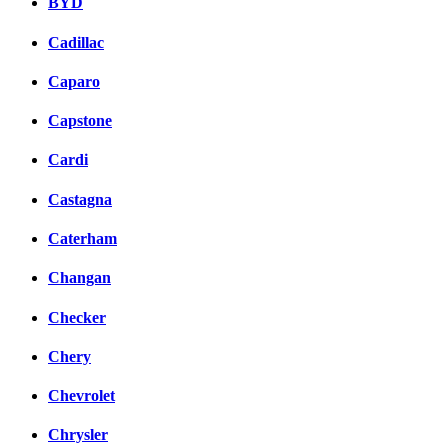
BYD
Cadillac
Caparo
Capstone
Cardi
Castagna
Caterham
Changan
Checker
Chery
Chevrolet
Chrysler