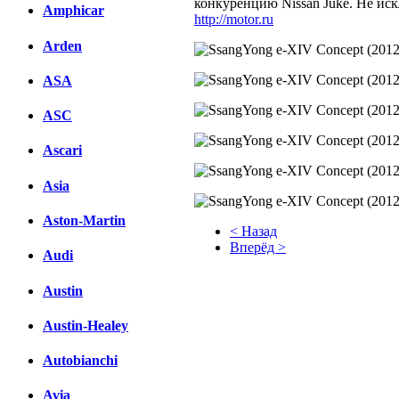
конкуренцию Nissan Juke. Не иск
Amphicar
http://motor.ru
Arden
ASA
ASC
Ascari
Asia
Aston-Martin
< Назад
Вперёд >
Audi
Facebook
Austin
вКонтакте
Austin-Healey
Комментарии вКонтакте
Autobianchi
Avia