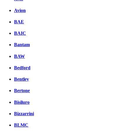
Avion
BAE
BAIC
Bantam
BAW
Bedford
Bentley
Bertone
Bisiluro
Bizzarrini
BLMC