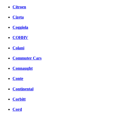
Citroen
Cizeta
Coggiola
COHHV
Colani
Commuter Cars
Connaught
Conte
Continental
Corbitt
Cord