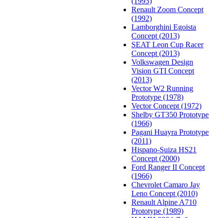
(1993)
Renault Zoom Concept
(1992)
Lamborghini Egoista
Concept (2013)
SEAT Leon Cup Racer
Concept (2013)
Volkswagen Design
Vision GTI Concept
(2013)
Vector W2 Running
Prototype (1978)
Vector Concept (1972)
Shelby GT350 Prototype
(1966)
Pagani Huayra Prototype
(2011)
Hispano-Suiza HS21
Concept (2000)
Ford Ranger II Concept
(1966)
Chevrolet Camaro Jay
Leno Concept (2010)
Renault Alpine A710
Prototype (1989)