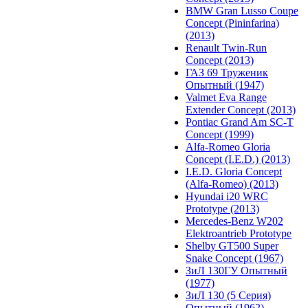
BMW Gran Lusso Coupe
Concept (Pininfarina)
(2013)
Renault Twin-Run
Concept (2013)
ГАЗ 69 Труженик
Опытный (1947)
Valmet Eva Range
Extender Concept (2013)
Pontiac Grand Am SC-T
Concept (1999)
Alfa-Romeo Gloria
Concept (I.E.D.) (2013)
I.E.D. Gloria Concept
(Alfa-Romeo) (2013)
Hyundai i20 WRC
Prototype (2013)
Mercedes-Benz W202
Elektroantrieb Prototype
Shelby GT500 Super
Snake Concept (1967)
ЗиЛ 130ГУ Опытный
(1977)
ЗиЛ 130 (5 Серия)
Опытный (1962)