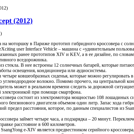
012)
ept (2012)
а на моторшоу в Париже прототип гибридного кроссовера с сол
 eXciting user Interface Vehicle – машина с «удивительным пользо
азанных ранее прототипов XIV и KEV, а в ее дизайне, по словам
тивного вседорожника.
з стекла. В нее встроены 12 солнечных батарей, которые питаю
работы освещения, кондиционера или аудиосистемы.
 четыре ковшеобразных сиденья, которые можно регулировать в
о углеводородное волокно. Помимо прочего, на центральной ко
дитель может в реальном времени следить за дорожной ситуацией
й электроникой при помощи смартфона.
оссовера состоит из электромотора мощностью 108 лошадиных си
го бензинового двигателя объемом один литр. Запас хода гибрид
ий предел расстояния, которое, по данным специалистов из Ssan
оссовера займет четыре часа, а подзарядка – 20 минут. Переклю
правке расстояние в 600 километров.
sangYong e-XIV является предвестником серийного кроссовера,