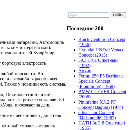
Последние 200
Buick Centurion Concept
нечными батареями. Автомобиль
(1956)
вательским интерфейсом»).
Hyundai HND-9 Venace
 представителей SsangYong,
Concept (2013)
ЗАЗ 1701 Опытный
т бортовую электросеть
(1992)
Архив
 любой плоскости. Во
Ferrari 250 P5 Berlinetta
нсоли автомобиля расположен
Speciale Concept
. Также у новинки есть система,
(Pininfarina) (1968)
BMW CLEVER Concept
л, 16-киловаттной литий-
(2006)
а на электротяге составляет 80
Pininfarina XJ12 PF
gYong, проезжает за день
Concept (Jaguar) (1974)
Ghia Thor Concept
чение на бензиновый двигатель
(Oldsmobile) (1967)
НАТИ ЗиС 8 Опытный
 который сможет составить
(1935)