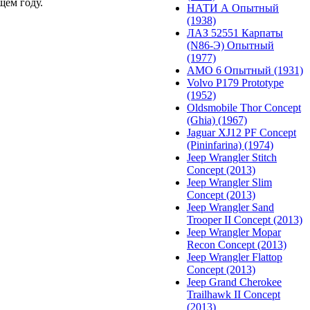
щем году.
НАТИ А Опытный
(1938)
ЛАЗ 52551 Карпаты
(N86-Э) Опытный
(1977)
АМО 6 Опытный (1931)
Volvo P179 Prototype
(1952)
Oldsmobile Thor Concept
(Ghia) (1967)
Jaguar XJ12 PF Concept
(Pininfarina) (1974)
Jeep Wrangler Stitch
Concept (2013)
Jeep Wrangler Slim
Concept (2013)
Jeep Wrangler Sand
Trooper II Concept (2013)
Jeep Wrangler Mopar
Recon Concept (2013)
Jeep Wrangler Flattop
Concept (2013)
Jeep Grand Cherokee
Trailhawk II Concept
(2013)