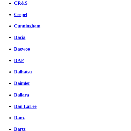
CR&S
Csepel
Cunningham
Dacia
Daewoo
DAF
Daihatsu
Daimler
Dallara
Dan LaLee
Danz
Dartz