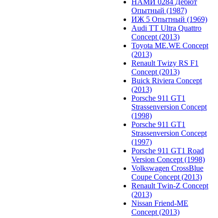
НАМИ 0284 Дебют
Опытный (1987)
ИЖ 5 Опытный (1969)
Audi TT Ultra Quattro
Concept (2013)
Toyota ME.WE Concept
(2013)
Renault Twizy RS F1
Concept (2013)
Buick Riviera Concept
(2013)
Porsche 911 GT1
Strassenversion Concept
(1998)
Porsche 911 GT1
Strassenversion Concept
(1997)
Porsche 911 GT1 Road
Version Concept (1998)
Volkswagen CrossBlue
Coupe Concept (2013)
Renault Twin-Z Concept
(2013)
Nissan Friend-ME
Concept (2013)