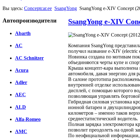
Вы здесь:
Conceptcar.ee
SsangYong
SsangYong e-XIV Concept (2
Автопроизводители
SsangYong e-XIV Conc
Abarth
Компания SsangYong представил
AC
получил название e-XIV (electric
Новинка создана по мотивам пок
AC Schnitzer
объединяются черты купе и спор
Крыша концепт-кара выполнена и
Acura
автомобиля, давая энергию для 
В салоне прототипа расположены
Adler
внутренней отделке использован
дисплей, с помощью которого во
AEC
позволяющая управлять бортово
Гибридная силовая установка кр
ALD
ионной батареи и двухцилиндрово
километров – именно таков верхн
среднестатистический водитель.
Alfa-Romeo
Полная зарядка электромотора кр
позволит преодолеть на одной за
AMC
По неофициальной информации, S