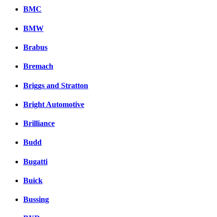
BMC
BMW
Brabus
Bremach
Briggs and Stratton
Bright Automotive
Brilliance
Budd
Bugatti
Buick
Bussing