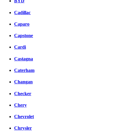
BYD
Cadillac
Caparo
Capstone
Cardi
Castagna
Caterham
Changan
Checker
Chery
Chevrolet
Chrysler