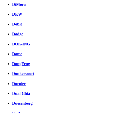
DiMora
DKW
Doble
Dodge
DOK-ING
Dome
DongFeng
Donkervoort
Dornier
Dual-Ghia
Duesenberg