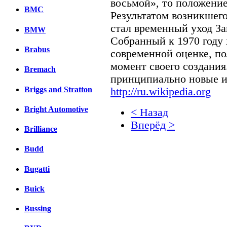
восьмой», то положение
BMC
Результатом возникшего
стал временный уход За
BMW
Собранный к 1970 году 
Brabus
современной оценке, п
момент своего создани
Bremach
принципиально новые и
Briggs and Stratton
http://ru.wikipedia.org
Bright Automotive
< Назад
Вперёд >
Brilliance
Facebook
Budd
вКонтакте
Bugatti
Комментарии вКонтакт
Buick
Bussing