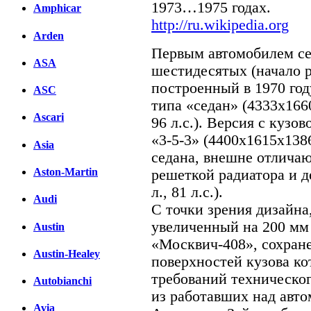
1973…1975 годах.
Amphicar
http://ru.wikipedia.org
Arden
Первым автомобилем се
ASA
шестидесятых (начало р
построенный в 1970 год
ASC
типа «седан» (4333х1660
Ascari
96 л.с.). Версия с кузо
«3-5-3» (4400x1615x138
Asia
седана, внешне отлича
Aston-Martin
решеткой радиатора и д
л., 81 л.с.).
Audi
С точки зрения дизайна
увеличенный на 200 мм 
Austin
«Москвич-408», сохран
Austin-Healey
поверхностей кузова ко
требований техническог
Autobianchi
из работавших над авто
Avia