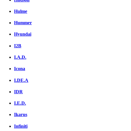
Hulme
Hummer
Hyundai
I2B
I.A.D.
Icona
I.DE.A
IDR
I.E.D.
Ikarus
Infiniti