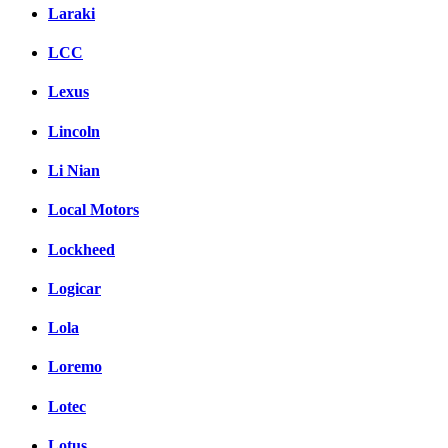
Laraki
LCC
Lexus
Lincoln
Li Nian
Local Motors
Lockheed
Logicar
Lola
Loremo
Lotec
Lotus