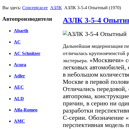
Вы здесь:
Conceptcar.ee
АЗЛК
АЗЛК 3-5-4 Опытный (1970)
Автопроизводители
АЗЛК 3-5-4 Опытны
Abarth
AC
Дальнейшая модернизация пе
отличалась крупноячеистой 
AC Schnitzer
«Москвичи» с
экстерьера.
Acura
легковых автомобилей,
в небольшом количеств
Adler
Москве в первой полови
AEC
Отличались передовой, 
автопрома, конструкцие
ALD
причин, в серию ни оди
разработки перспектив
Alfa-Romeo
С-серии. Обозначение «
AMC
перспективная модель п