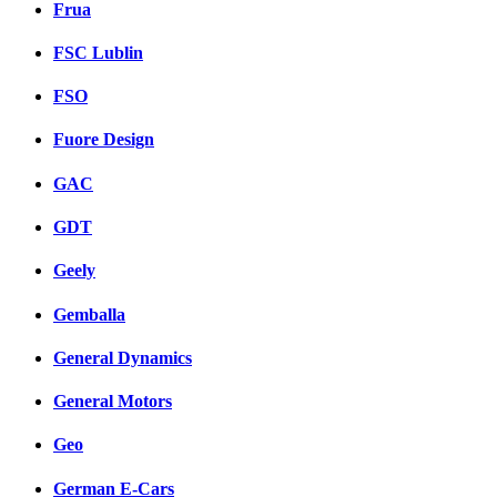
Frua
FSC Lublin
FSO
Fuore Design
GAC
GDT
Geely
Gemballa
General Dynamics
General Motors
Geo
German E-Cars