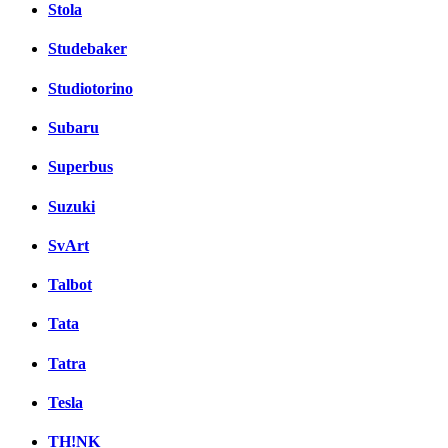
Stola
Studebaker
Studiotorino
Subaru
Superbus
Suzuki
SvArt
Talbot
Tata
Tatra
Tesla
TH!NK