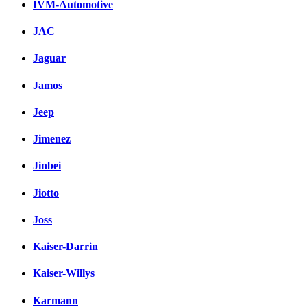
IVM-Automotive
JAC
Jaguar
Jamos
Jeep
Jimenez
Jinbei
Jiotto
Joss
Kaiser-Darrin
Kaiser-Willys
Karmann