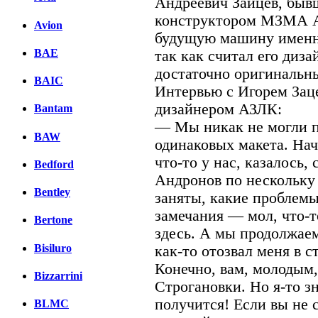
Андреевич Зайцев, быв
конструктором МЗМА А
Avion
будущую машину именно
BAE
так как считал его диз
достаточно оригинальн
BAIC
Интервью с Игорем За
дизайнером АЗЛК:
Bantam
— Мы никак не могли п
BAW
одинаковых макета. Нач
что-то у нас, казалось,
Bedford
Андронов по нескольку 
Bentley
заняты, какие проблемы
замечания — мол, что-т
Bertone
здесь. А мы продолжае
Bisiluro
как-то отозвал меня в 
Конечно, вам, молодым,
Bizzarrini
Строгановки. Но я-то зн
получится! Если вы не 
BLMC