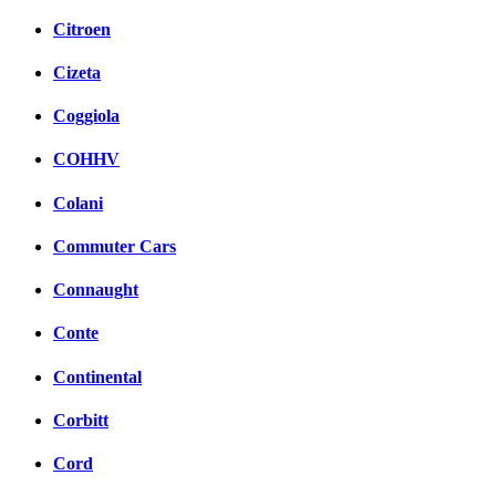
Citroen
Cizeta
Coggiola
COHHV
Colani
Commuter Cars
Connaught
Conte
Continental
Corbitt
Cord