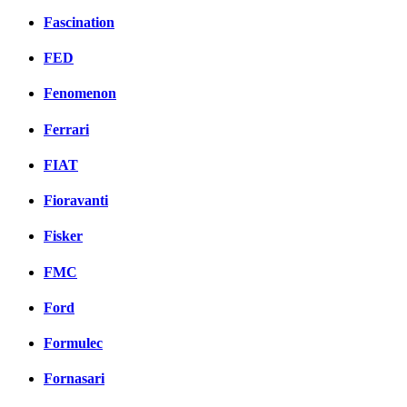
Fascination
FED
Fenomenon
Ferrari
FIAT
Fioravanti
Fisker
FMC
Ford
Formulec
Fornasari