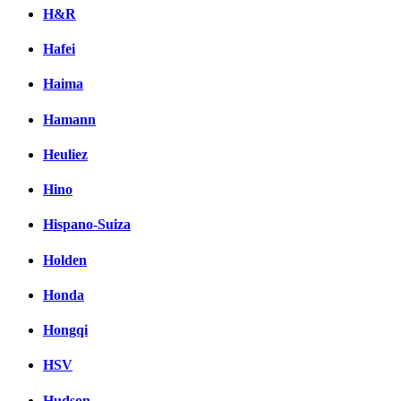
H&R
Hafei
Haima
Hamann
Heuliez
Hino
Hispano-Suiza
Holden
Honda
Hongqi
HSV
Hudson