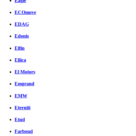
Eagle
ECOmove
EDAG
Edonis
Elfin
Eliica
El Motors
Emgrand
EMW
Eterniti
Etud
Farboud