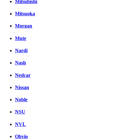
Mitsubishi
Mitsuoka
Morgan
Mute
Nardi
Nash
Nedcar
Nissan
Noble
NSU
NVL
Obvio