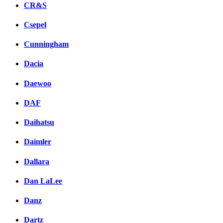
CR&S
Csepel
Cunningham
Dacia
Daewoo
DAF
Daihatsu
Daimler
Dallara
Dan LaLee
Danz
Dartz