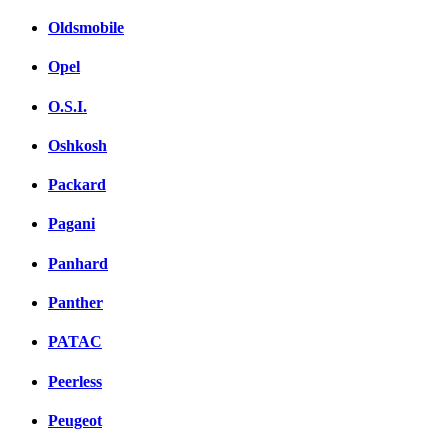
Oldsmobile
Opel
O.S.I.
Oshkosh
Packard
Pagani
Panhard
Panther
PATAC
Peerless
Peugeot