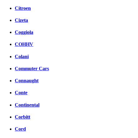
Citroen
Cizeta
Coggiola
COHHV
Colani
Commuter Cars
Connaught
Conte
Continental
Corbitt
Cord