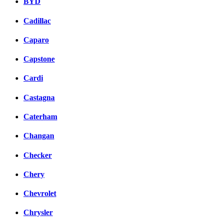
BYD
Cadillac
Caparo
Capstone
Cardi
Castagna
Caterham
Changan
Checker
Chery
Chevrolet
Chrysler