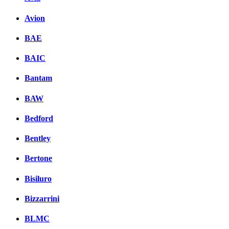
Avion
BAE
BAIC
Bantam
BAW
Bedford
Bentley
Bertone
Bisiluro
Bizzarrini
BLMC