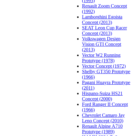
(1993)
Renault Zoom Concept
(1992)
Lamborghini Egoista
Concept (2013)
SEAT Leon Cup Racer
Concept (2013)
Volkswagen Design
Vision GTI Concept
(2013)
Vector W2 Running
Prototype (1978)
Vector Concept (1972)
Shelby GT350 Prototype
(1966)
Pagani Huayra Prototype
(2011)
Hispano-Suiza HS21
Concept (2000)
Ford Ranger II Concept
(1966)
Chevrolet Camaro Jay
Leno Concept (2010)
Renault Alpine A710
Prototype (1989)