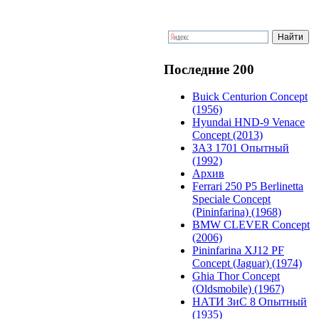
Последние 200
Buick Centurion Concept
(1956)
Hyundai HND-9 Venace
Concept (2013)
ЗАЗ 1701 Опытный
(1992)
Архив
Ferrari 250 P5 Berlinetta
Speciale Concept
(Pininfarina) (1968)
BMW CLEVER Concept
(2006)
Pininfarina XJ12 PF
Concept (Jaguar) (1974)
Ghia Thor Concept
(Oldsmobile) (1967)
НАТИ ЗиС 8 Опытный
(1935)