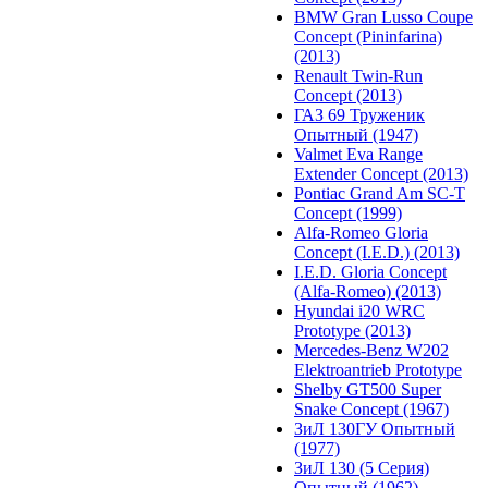
BMW Gran Lusso Coupe
Concept (Pininfarina)
(2013)
Renault Twin-Run
Concept (2013)
ГАЗ 69 Труженик
Опытный (1947)
Valmet Eva Range
Extender Concept (2013)
Pontiac Grand Am SC-T
Concept (1999)
Alfa-Romeo Gloria
Concept (I.E.D.) (2013)
I.E.D. Gloria Concept
(Alfa-Romeo) (2013)
Hyundai i20 WRC
Prototype (2013)
Mercedes-Benz W202
Elektroantrieb Prototype
Shelby GT500 Super
Snake Concept (1967)
ЗиЛ 130ГУ Опытный
(1977)
ЗиЛ 130 (5 Серия)
Опытный (1962)