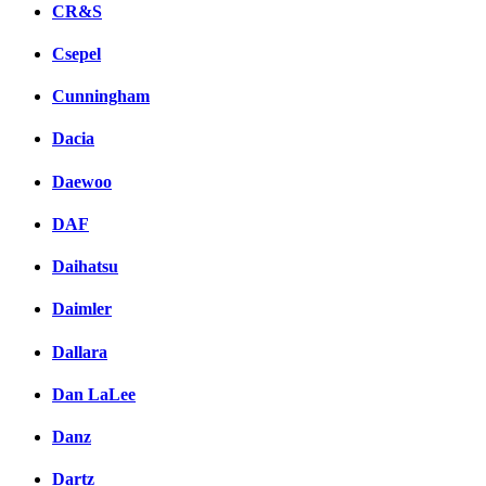
CR&S
Csepel
Cunningham
Dacia
Daewoo
DAF
Daihatsu
Daimler
Dallara
Dan LaLee
Danz
Dartz