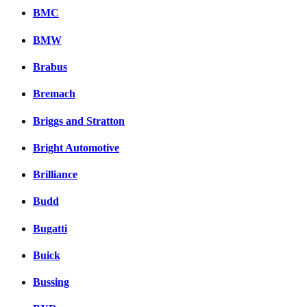
BMC
BMW
Brabus
Bremach
Briggs and Stratton
Bright Automotive
Brilliance
Budd
Bugatti
Buick
Bussing