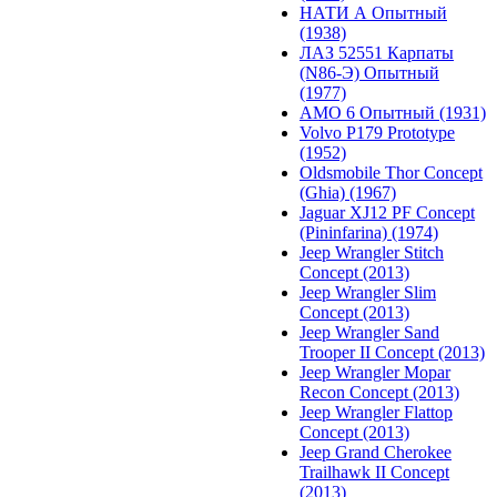
НАТИ А Опытный
(1938)
ЛАЗ 52551 Карпаты
(N86-Э) Опытный
(1977)
АМО 6 Опытный (1931)
Volvo P179 Prototype
(1952)
Oldsmobile Thor Concept
(Ghia) (1967)
Jaguar XJ12 PF Concept
(Pininfarina) (1974)
Jeep Wrangler Stitch
Concept (2013)
Jeep Wrangler Slim
Concept (2013)
Jeep Wrangler Sand
Trooper II Concept (2013)
Jeep Wrangler Mopar
Recon Concept (2013)
Jeep Wrangler Flattop
Concept (2013)
Jeep Grand Cherokee
Trailhawk II Concept
(2013)