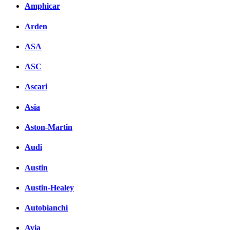
Amphicar
Arden
ASA
ASC
Ascari
Asia
Aston-Martin
Audi
Austin
Austin-Healey
Autobianchi
Avia