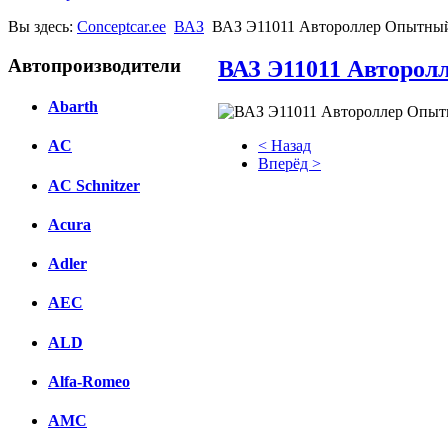
Вы здесь:
Conceptcar.ee
ВАЗ
ВАЗ Э11011 Автороллер Опытный
Автопроизводители
ВАЗ Э11011 Авторол
Abarth
< Назад
AC
Вперёд >
AC Schnitzer
Facebook
Acura
вКонтакте
Комментарии вКонтакте
Adler
AEC
ALD
Alfa-Romeo
AMC