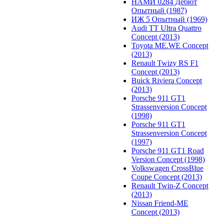
НАМИ 0284 Дебют
Опытный (1987)
ИЖ 5 Опытный (1969)
Audi TT Ultra Quattro
Concept (2013)
Toyota ME.WE Concept
(2013)
Renault Twizy RS F1
Concept (2013)
Buick Riviera Concept
(2013)
Porsche 911 GT1
Strassenversion Concept
(1998)
Porsche 911 GT1
Strassenversion Concept
(1997)
Porsche 911 GT1 Road
Version Concept (1998)
Volkswagen CrossBlue
Coupe Concept (2013)
Renault Twin-Z Concept
(2013)
Nissan Friend-ME
Concept (2013)