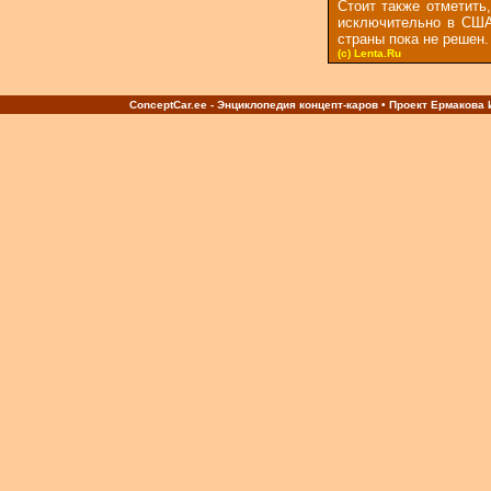
Стоит также отметить
исключительно в США 
страны пока не решен.
(c) Lenta.Ru
ConceptCar.ee - Энциклопедия концепт-каров • Проект Ермакова И