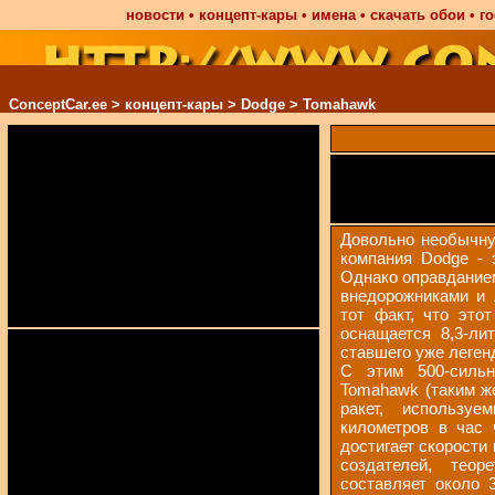
новости
•
концепт-кары
•
имена
•
скачать обои
•
го
ConceptCar.ee
>
концепт-кары
>
Dodge
> Tomahawk
Довольно необычну
компания Dodge - 
Однако оправданием
внедорожниками и 
тот факт, что это
оснащается 8,3-ли
ставшего уже леген
С этим 500-сильн
Tomahawk (таким ж
ракет, использу
километров в час 
достигает скорости 
создателей, теор
составляет около 