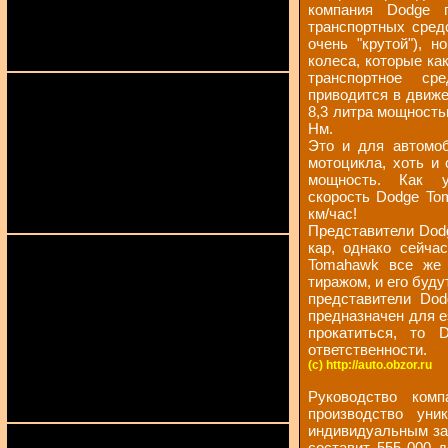
компания Dodge 
транспортных сред
очень "крутой"), 
колеса, которые ка
транспортное ср
приводится в движе
8,3 литра мощность
Нм.
Это и для автомоб
мотоцикла, хоть и
мощность. Как у
скорость Dodge To
км/час!
Представители Dodg
кар, однако сейча
Tomahawk все же 
тиражом, и его буд
представители Dod
предназначен для е
прокатиться, то 
ответственности.
(c) http://auto.obzor.ru
Руководство ком
производство уни
индивидуальным зак
составит 555 000 д