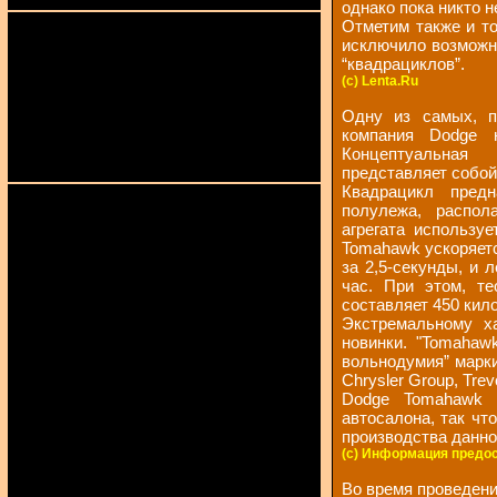
однако пока никто н
Отметим также и то
исключило возможн
“квадрациклов”.
(c) Lenta.Ru
Одну из самых, п
компания Dodge 
Концептуальная
представляет собой
Квадрацикл предн
полулежа, распол
агрегата используе
Tomahawk ускоряетс
за 2,5-секунды, и 
час. При этом, те
составляет 450 кило
Экстремальному ха
новинки. "Tomahaw
вольнодумия” марки
Chrysler Group, Trev
Dodge Tomahawk 
автосалона, так чт
производства данно
(c) Информация предос
Во время проведени