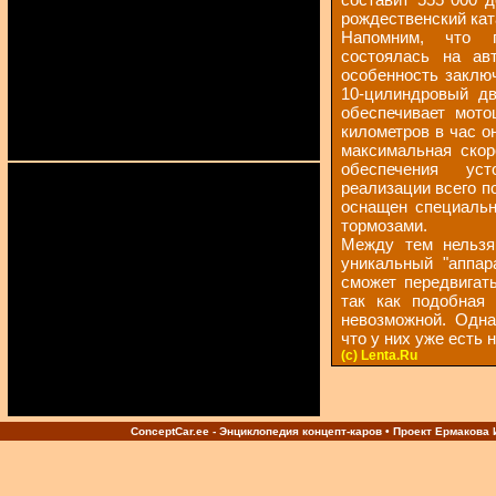
рождественский кат
Напомним, что п
состоялась на ав
особенность заклю
10-цилиндровый дв
обеспечивает мото
километров в час он
максимальная скор
обеспечения ус
реализации всего п
оснащен специаль
тормозами.
Между тем нельзя 
уникальный "аппар
сможет передвигат
так как подобная 
невозможной. Одна
что у них уже есть
(c) Lenta.Ru
ConceptCar.ee - Энциклопедия концепт-каров • Проект Ермакова И