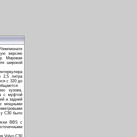
 Чемпионате
вую версию
р. Мировая
для широкой
интеркулера
 2,5 литра
ся с 320 до
ообщаются.
ес кузова,
а с муфтой
ей и задней
ее мощными
лиметровыми
 у C30 было
иски BBS с
рехточечными
в Volvo C30