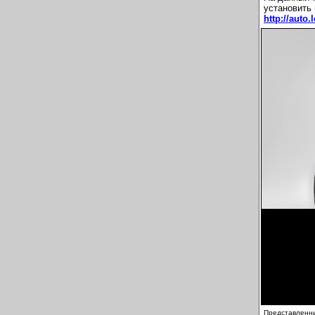
установить 
http://auto.
Представленны