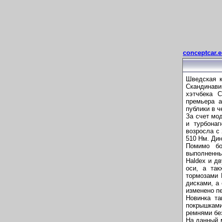
conceptcar.e
Шведская к
Скандинав
хэтчбека 
премьера а
публики в ч
За счет мо
и турбона
возросла с
510 Нм. Дин
Помимо бо
выполненн
Haldex и д
оси, а та
тормозами 
дисками, а
изменено п
Новинка т
покрышками 
ремнями бе
На данный 