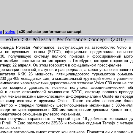
e
|
volvo
|
c30 polestar performance concept
оманда Polestar Performance, выступающая на автомобилях Volvo в
ии по кузовным гонкам (STCC), официально представила тюнинго
С30, получившую систему полного привода и форсированный мото
втомобиля состоится на моторшоу в Гетебурге, которое откроется 
етверг, 22 апреля. Об этом говорится в официальном пресс-релизе.
дернизации поршней, шатунов и распредвала, а также установки нового 
гнетателя KKK 26 мощность пятицилиндрового турбомотора объемом
 230 до 405 лошадиных сил, а максимальный крутящий момент увеличил
амические характеристики доработанного хэтчбека Volvo C30 пока не с
лее мощного двигателя, новинка получила аэродинамический обв
ый в стиле автомобилей чемпионата STCC, систему полного привод
вумя механическими межколесными дифференциалами Quaife на передн
кже амортизаторы и пружины Ohlins. Также хэтчбек оснастили бол
Brembo – спереди появились шестипоршневые механизмы с 380-мил
 сзади четырехпоршневые с 330-миллиметровыми дисками. Кроме того,
ередаточное отношение рулевого механизма.
акже получила окрашенные в черный цвет 19-дюймовые колесные д
Pirelli P Zero размерности 235/35 и гоночные сиденья Ternsjo с четы
зопасности.
момент автомобиль имеет статус концепт-кара. Появится ли у владельце