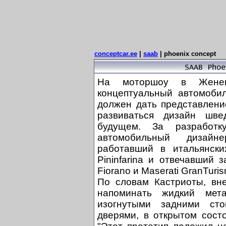
conceptcar.ee
|
saab
|
phoenix concept
На моторшоу в Женев
концептуальный автомобил
должен дать представлени
развиваться дизайн шв
будущем. За разработк
автомобильный дизайн
работавший в итальянских
Pininfarina и отвечавший 
Fiorano и Maserati GranTuri
По словам Кастриоты, вн
напоминать жидкий мет
изогнутыми задними ст
дверями, в открытом сост