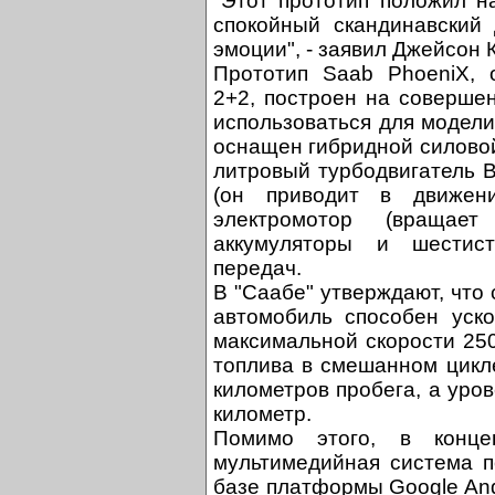
"Этот прототип положил н
спокойный скандинавский 
эмоции", - заявил Джейсон 
Прототип Saab PhoeniX,
2+2, построен на соверше
использоваться для модели
оснащен гибридной силовой
литровый турбодвигатель
(он приводит в движени
электромотор (вращает
аккумуляторы и шестист
передач.
В "Саабе" утверждают, что 
автомобиль способен уско
максимальной скорости 250
топлива в смешанном цикле
километров пробега, а уро
километр.
Помимо этого, в конце
мультимедийная система п
базе платформы Google An