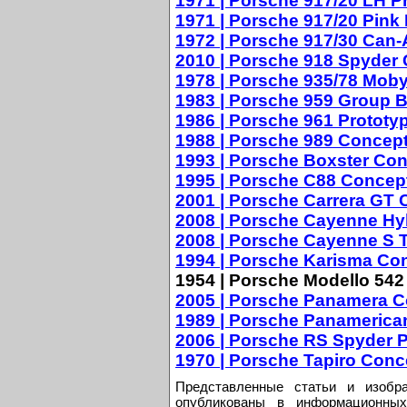
1971 | Porsche 917/20 LH P
1971 | Porsche 917/20 Pink 
1972 | Porsche 917/30 Can
2010 | Porsche 918 Spyder
1978 | Porsche 935/78 Moby
1983 | Porsche 959 Group B
1986 | Porsche 961 Prototy
1988 | Porsche 989 Concep
1993 | Porsche Boxster Co
1995 | Porsche C88 Concep
2001 | Porsche Carrera GT
2008 | Porsche Cayenne Hy
2008 | Porsche Cayenne S 
1994 | Porsche Karisma Con
1954 | Porsche Modello 542
2005 | Porsche Panamera 
1989 | Porsche Panamerica
2006 | Porsche RS Spyder 
1970 | Porsche Tapiro Conc
Представленные статьи и изобр
опубликованы в информационных