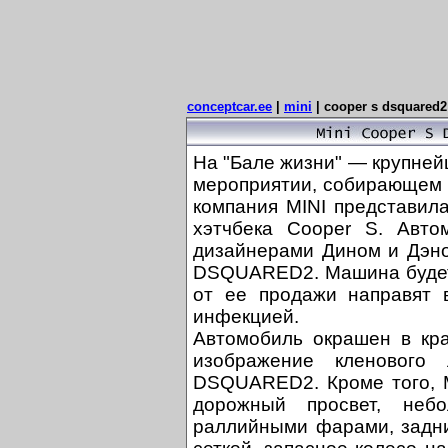
conceptcar.ee
|
mini
|
cooper s dsquared2
На "Бале жизни" — крупне
мероприятии, собирающем 
компания MINI представил
хэтчбека Cooper S. Авто
дизайнерами Дином и Дэно
DSQUARED2. Машина будет 
от ее продажи направят 
инфекцией.
Автомобиль окрашен в кра
изображение кленового
DSQUARED2. Кроме того, M
дорожный просвет, небо
раллийными фарами, задни