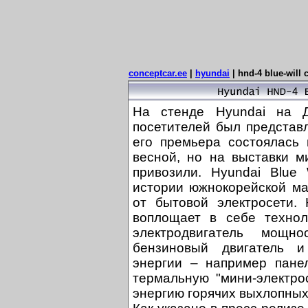
conceptcar.ee
|
hyundai
|
hnd-4 blue-will 
На стенде Hyundai на Д
посетителей был представле
его премьера состоялась
весной, но на выставки м
привозили. Hyundai Blue 
истории южнокорейской ма
от бытовой электросети.
воплощает в себе техноло
электродвигатель мощн
бензиновый двигатель и
энергии – например пане
термальную "мини-электро
энергию горячих выхлопных 