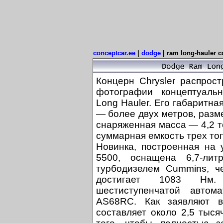
conceptcar.ee
|
dodge
|
ram long-hauler c
Концерн Chrysler распро
фотографии концептуаль
Long Hauler. Его габаритна
— более двух метров, разм
снаряженная масса — 4,2 т
суммарная емкость трех топ
Новинка, построенная на
5500, оснащена 6,7-ли
турбодизелем Cummins, ч
достигает 1083 Нм. 
шестиступенчатой автома
AS68RC. Как заявляют в
составляет около 2,5 тыс