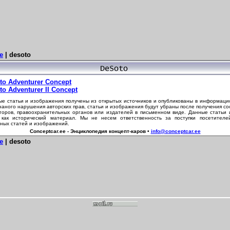
e
| desoto
to Adventurer Concept
to Adventurer II Concept
е статьи и изображения получены из открытых источников и опубликованы в информаци
наного нарушения авторских прав, статьи и изображения будут убраны после получения с
торов, правоохранительных органов или издателей в письменном виде. Данные статьи
 как исторический материал. Мы не несем ответственность за поступки посетителе
ных статей и изображений.
Conceptcar.ee - Энциклопедия концепт-каров •
info@conceptcar.ee
e
| desoto