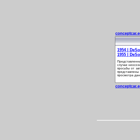
conceptcar.e
1954 | DeSo
1955 | DeSo
Представленны
случае неосоз
просьбы от ав
представлены
просмотра дан
conceptcar.e