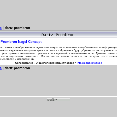
e
| dartz prombron
z Prombron Nagel Concept
е статьи и изображения получены из открытых источников и опубликованы в информаци
наного нарушения авторских прав, статьи и изображения будут убраны после получения с
торов, правоохранительных органов или издателей в письменном виде. Данные статьи
 как исторический материал. Мы не несем ответственность за поступки посетителе
ных статей и изображений.
Conceptcar.ee - Энциклопедия концепт-каров •
info@conceptcar.ee
e
| dartz prombron