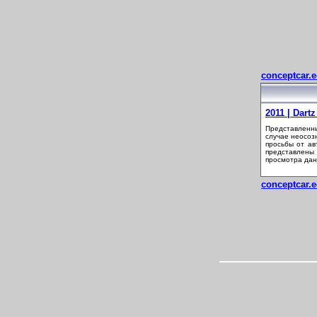
conceptcar.e
2011 | Dart
Представленны
случае неосоз
просьбы от ав
представлены
просмотра дан
conceptcar.e