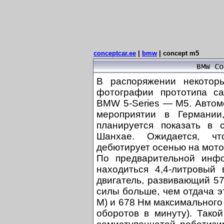
conceptcar.ee
|
bmw
|
concept m5
В распоряжении некотор
фотографии прототипа с
BMW 5-Series — M5. Автом
мероприятии в Германии
планируется показать в 
Шанхае. Ожидается, ч
дебютирует осенью на мот
По предварительной инфо
находиться 4,4-литровый
двигатель, развивающий 5
силы больше, чем отдача э
M) и 678 Нм максимального
оборотов в минуту). Тако