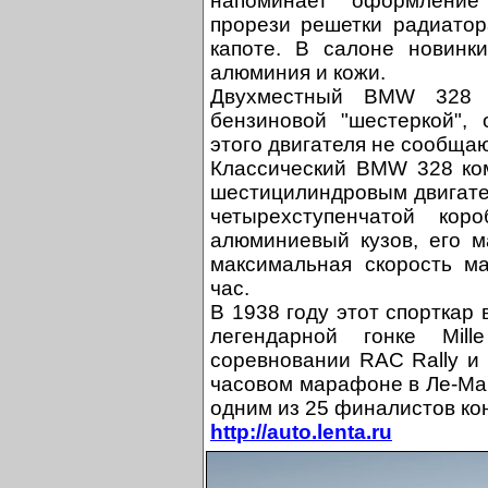
напоминает оформление
прорези решетки радиатор
капоте. В салоне новинки
алюминия и кожи.
Двухместный BMW 328 
бензиновой "шестеркой", 
этого двигателя не сообщаю
Классический BMW 328 ко
шестицилиндровым двигате
четырехступенчатой кор
алюминиевый кузов, его м
максимальная скорость м
час.
В 1938 году этот спорткар 
легендарной гонке Mil
соревновании RAC Rally и
часовом марафоне в Ле-Ма
одним из 25 финалистов кон
http://auto.lenta.ru