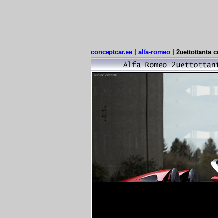
conceptcar.ee
|
alfa-romeo
|
2uettottanta c